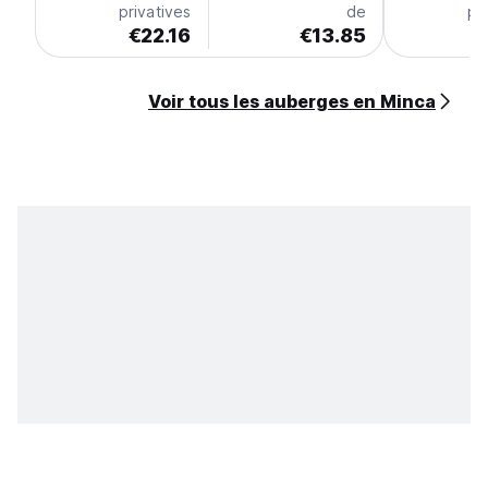
privatives
de
pr
€22.16
€13.85
€
Voir tous les auberges en Minca