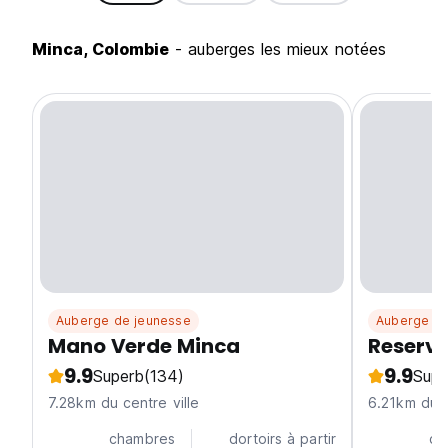
Minca, Colombie
- auberges les mieux notées
Auberge de jeunesse
Auberge de
Mano Verde Minca
Reserva
9.9
9.9
Superb
(134)
Supe
7.28km du centre ville
6.21km du c
chambres
dortoirs à partir
ch