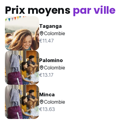
Prix moyens
par ville
Taganga
Colombie
€11.47
Palomino
Colombie
€13.17
Minca
Colombie
€13.63