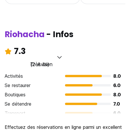
Riohacha
- Infos
7.3
Très bien
(2 Avis)
Activités
8.0
Se restaurer
6.0
Boutiques
8.0
Se détendre
7.0
Transport
6.0
Visites touristiques
10.0
Effectuez des réservations en ligne parmi un excellent