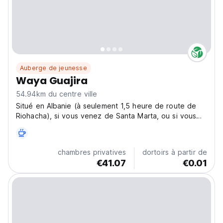
Auberge de jeunesse
Waya Guajira
54.94km du centre ville
Situé en Albanie (à seulement 1,5 heure de route de
Riohacha), si vous venez de Santa Marta, ou si vous
voulez simplement explorer La Guajira, Waya Guajira
peut être un élément essentiel d'un merveilleux
voyage en voiture. L'hôtel écologique Waya Guajira...
chambres privatives
dortoirs à partir de
€41.07
€0.01