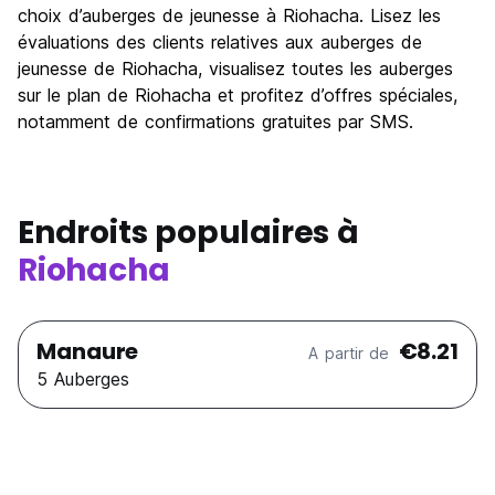
Culture
8.0
choix d’auberges de jeunesse à Riohacha. Lisez les
Sortir le soir / faire la fête
évaluations des clients relatives aux auberges de
4.0
jeunesse de Riohacha, visualisez toutes les auberges
Bonnes affaires
9.0
sur le plan de Riohacha et profitez d’offres spéciales,
notamment de confirmations gratuites par SMS.
Endroits populaires à
Riohacha
Manaure
€8.21
A partir de
5 Auberges