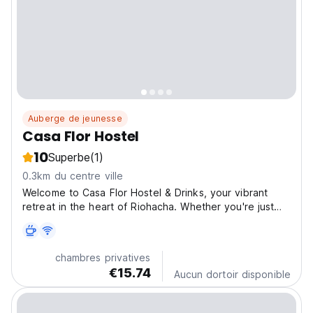
Auberge de jeunesse
Casa Flor Hostel
10
Superbe
(1)
0.3km du centre ville
Welcome to Casa Flor Hostel & Drinks, your vibrant
retreat in the heart of Riohacha. Whether you're just
passing through or staying to explore La Guajira, we
offer a welcoming and laid-back space where music,
comfort, and connection come together. Our rooms...
chambres privatives
€15.74
Aucun dortoir disponible