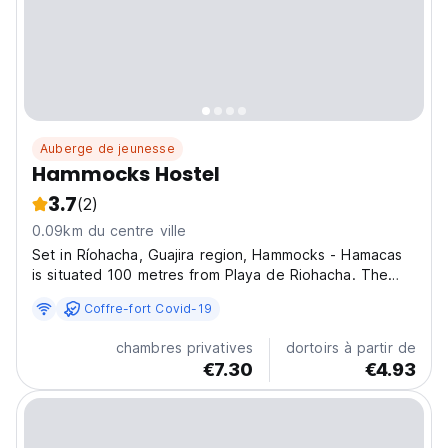
Auberge de jeunesse
Hammocks Hostel
3.7
(2)
0.09km du centre ville
Set in Ríohacha, Guajira region, Hammocks - Hamacas
is situated 100 metres from Playa de Riohacha. The
hostel also offers free WiFi as well as a paid airport
Coffre-fort Covid-19
shuttle service. At the hostel, the rooms come with a
wardrobe. At Hammocks - Hamacas, all rooms...
chambres privatives
dortoirs à partir de
€7.30
€4.93