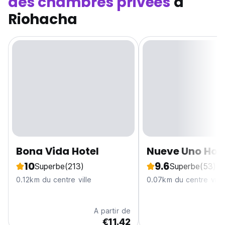
des chambres privées
à
Riohacha
Bona Vida Hotel
Nueve Uno Hos
10
9.6
Superbe
(213)
Superbe
(53)
0.12km du centre ville
0.07km du centre ville
A partir de
€11.42