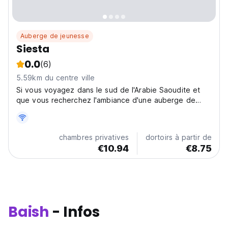
Auberge de jeunesse
Siesta
0.0
(6)
5.59km du centre ville
Si vous voyagez dans le sud de l'Arabie Saoudite et
que vous recherchez l'ambiance d'une auberge de
jeunesse, Siesta Hostel est l'option idéale pour vous.
Siesta est une excellente option pour les routards et
les voyageurs à petit budget. Cet établissement...
chambres privatives
dortoirs à partir de
€10.94
€8.75
Baish
- Infos