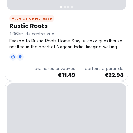
Auberge de jeunesse
Rustic Roots
1.96km du centre ville
Escape to Rustic Roots Home Stay, a cozy guesthouse
nestled in the heart of Naggar, India. Imagine waking
up to breathtaking mountain views and the crisp, clean
air of the Himalayas. Our guesthouse offers a tranquil
paradise, a world away from the everyday...
chambres privatives
dortoirs à partir de
€11.49
€22.98