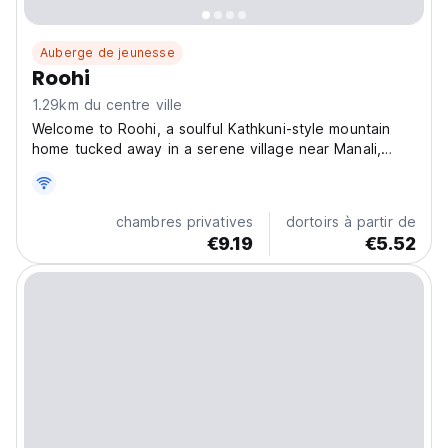
Auberge de jeunesse
Roohi
1.29km du centre ville
Welcome to Roohi, a soulful Kathkuni-style mountain
home tucked away in a serene village near Manali,
Himachal Pradesh. If you're chasing offbeat, peace ,
and postcard views (with great WiFi!), this is your home
in the Himalayas. Built in the traditional...
chambres privatives
dortoirs à partir de
€9.19
€5.52