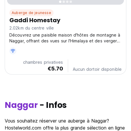
Auberge de jeunesse
Gaddi Homestay
2.02km du centre ville
Découvrez une paisible maison d'hôtes de montagne à
Naggar, offrant des vues sur l'Himalaya et des vergers
de pommiers. Idéal pour les voyageurs solitaires et les
amoureux de la nature en quête d'un séjour serein à
Naggar. La meilleure maison d'hôtes de Naggar...
chambres privatives
€5.70
Aucun dortoir disponible
Naggar
- Infos
Vous souhaitez réserver une auberge à Naggar?
Hostelworld.com offre la plus grande sélection en ligne