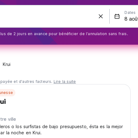
Dates
us de 2 jours en avance pour bénéficier de l'annulation sans frais.
Krui
 payée et d'autres facteurs.
Lire la suite
unesse
ui
re ville
leros o los surfistas de bajo presupuesto, ésta es la mejor
r la noche en Krui.