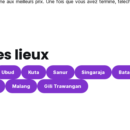
igne aux meilleurs prix. Une fois que vous avez terminé, télé
s lieux
Ubud
Kuta
Sanur
Singaraja
Bat
Malang
Gili Trawangan