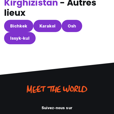
Kirghizistan
- Autres
lieux
Bichkek
Karakol
Osh
Issyk-kul
Suivez-nous sur