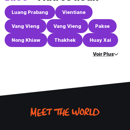
Luang Prabang
Vientiane
Vang Vieng
Vang Vieng
Pakse
Nong Khiaw
Thakhek
Huay Xai
Voir Plus