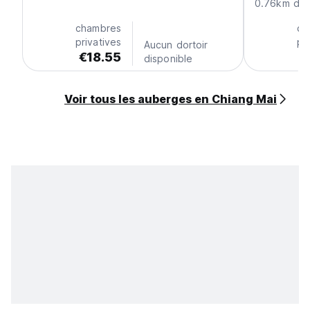
0.76km du c
chambres
ch
privatives
pr
Aucun dortoir
€18.55
€
disponible
Voir tous les auberges en Chiang Mai