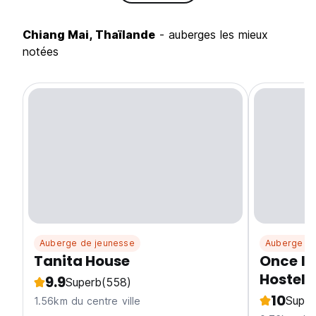
Chiang Mai, Thaïlande
- auberges les mieux
notées
Auberge de jeunesse
Auberge de
Tanita House
Once In
Hostel
9.9
Superb
(558)
10
Super
1.56km du centre ville