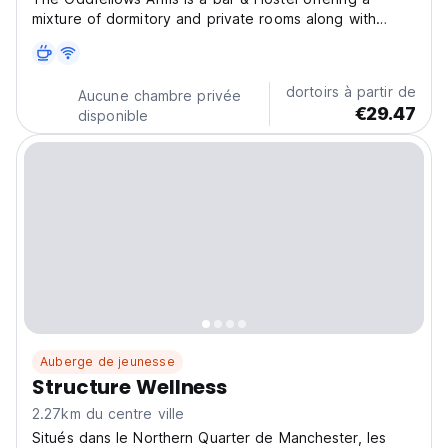
mixture of dormitory and private rooms along with
entertainment in the bar across the weekend nights.
Oddfellows Arms Accommodation Limited - Terms &
Conditions: Cancellation policy: 1 day before arrival.
dortoirs à partir de
Aucune chambre privée
In...
€29.47
disponible
Auberge de jeunesse
Structure Wellness
2.27km du centre ville
Situés dans le Northern Quarter de Manchester, les