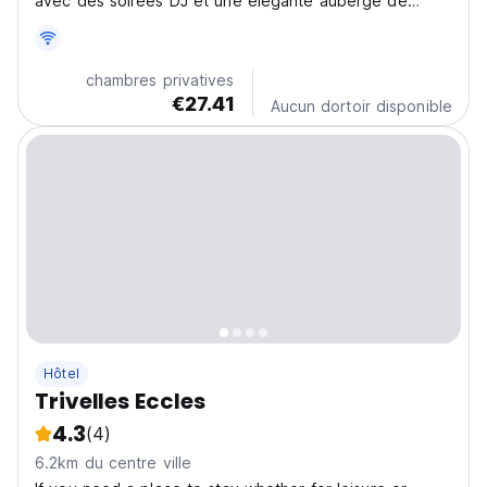
avec des soirées DJ et une élégante auberge de
charme. Un point de départ idéal pour explorer la
culture et la vie nocturne de Manchester. (Auto-
translated from original language)
chambres privatives
€27.41
Aucun dortoir disponible
Hôtel
Trivelles Eccles
4.3
(4)
6.2km du centre ville