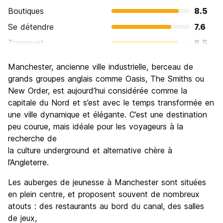
Boutiques
8.5
Se détendre
7.6
Transport
8.5
Visites touristiques
7.5
Manchester, ancienne ville industrielle, berceau de
Culture
7.9
grands groupes anglais comme Oasis, The Smiths ou
Sortir le soir / faire la fête
New Order, est aujourd’hui considérée comme la
8.2
capitale du Nord et s’est avec le temps transformée en
Bonnes affaires
7.6
une ville dynamique et élégante. C’est une destination
peu courue, mais idéale pour les voyageurs à la
recherche de
la culture underground et alternative chère à
l’Angleterre.
Les auberges de jeunesse à Manchester sont situées
en plein centre, et proposent souvent de nombreux
atouts : des restaurants au bord du canal, des salles
de jeux,