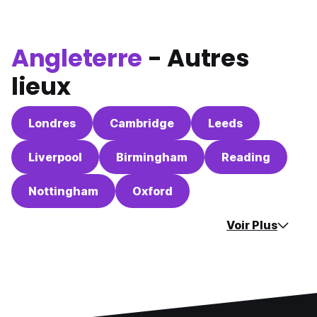
Angleterre
- Autres
lieux
Londres
Cambridge
Leeds
Liverpool
Birmingham
Reading
Nottingham
Oxford
Voir Plus