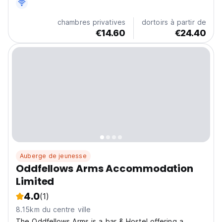
km).
chambres privatives
dortoirs à partir de
€14.60
€24.40
Auberge de jeunesse
Oddfellows Arms Accommodation
Limited
4.0
(1)
8.15km du centre ville
The Oddfellows Arms is a bar & Hostel offering a