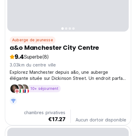
Auberge de jeunesse
a&o Manchester City Centre
9.4
Superbe
(8)
3.03km du centre ville
Explorez Manchester depuis a&o, une auberge
élégante située sur Dickinson Street. Un endroit parfait
pour la vie nocturne, la culture et les monuments, avec
10+ séjournent
une ambiance sociale pour les voyageurs à petit
budget. (Auto-translated from original language)
chambres privatives
€17.27
Aucun dortoir disponible