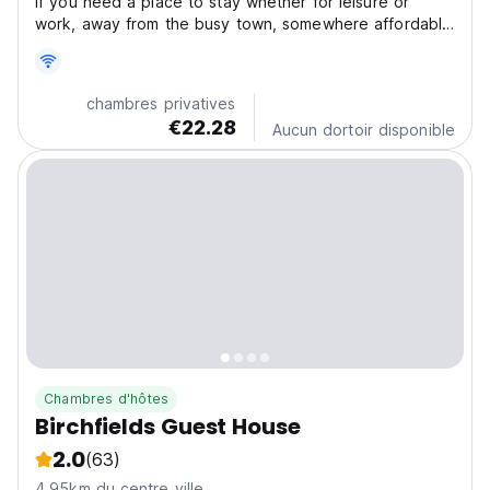
If you need a place to stay whether for leisure or
work, away from the busy town, somewhere affordable
and comfortable with a gated private car park then
look no further - Trivelles Eccles is the perfect place
for you. Trivelles at Eccles New Road is located...
chambres privatives
€22.28
Aucun dortoir disponible
Chambres d'hôtes
Birchfields Guest House
2.0
(63)
4.95km du centre ville