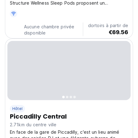
Structure Wellness Sleep Pods proposent un
hébergement privé et abordable avec accès à la salle
de sport et à des cours de fitness. Une auberge de
jeunesse bien-être unique pour les voyageurs en
dortoirs à partir de
Aucune chambre privée
quête de...
€69.56
disponible
Hôtel
Piccadilly Central
2.71km du centre ville
En face de la gare de Piccadilly, c'est un lieu animé