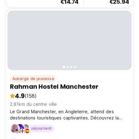
€14.74
€25.94
Auberge de jeunesse
Rahman Hostel Manchester
4.9
(158)
2.81km du centre ville
Le Grand Manchester, en Angleterre, attend des
destinations touristiques captivantes. Découvrez la
merveille architecturale de la cathédrale de
séjournent
Manchester (3,5 km) ou émerveillez-vous devant la
magnifique collection d'art de la Whitworth Gallery (5,2