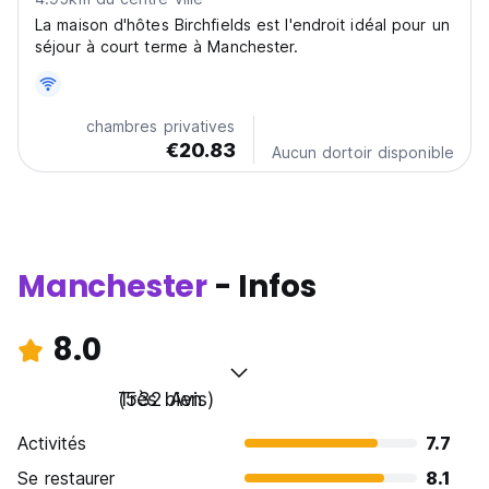
La maison d'hôtes Birchfields est l'endroit idéal pour un
séjour à court terme à Manchester.
chambres privatives
€20.83
Aucun dortoir disponible
Manchester
- Infos
8.0
Très bien
(532 Avis)
Activités
7.7
Se restaurer
8.1