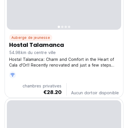
Auberge de jeunesse
Hostal Talamanca
54.98km du centre ville
Hostal Talamanca: Charm and Comfort in the Heart of
Cala d'Or!! Recently renovated and just a few steps
from the beach, Hostal Talamanca is the perfect place
for a sun-and-sea getaway. Its cosy yet modern style
creates a welcoming atmosphere, ideal for relaxation....
chambres privatives
€28.20
Aucun dortoir disponible