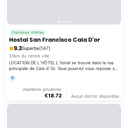
Chambres d'hôtes
Hostal San Francisco Cala D'or
9.3
Superbe
(147)
55km du centre ville
LOCATION DE L`HÔTEL L`hotel se trouve dans la rue
principale de Cala d`Or. Vous pourrez vous reposer sur
la plage et au sein de l´atmosphère chaleureuse du
village. PRESTATIONS Petit-déjeuner Ménage Terrasse
en plein air Plans de ville gratuits WiFi gratuity...
chambres privatives
€18.72
Aucun dortoir disponible