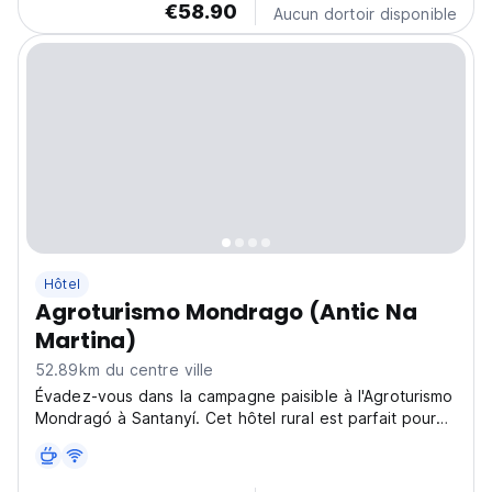
€58.90
Aucun dortoir disponible
Hôtel
Agroturismo Mondrago (Antic Na
Martina)
52.89km du centre ville
Évadez-vous dans la campagne paisible à l'Agroturismo
Mondragó à Santanyí. Cet hôtel rural est parfait pour
se détendre dans la nature près de la côte de
Portopetro-Mondragó. (Auto-translated from original
language)