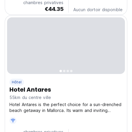
chambres privatives
€44.35
Aucun dortoir disponible
Hôtel
Hotel Antares
55km du centre ville
Hotel Antares is the perfect choice for a sun-drenched
beach getaway in Mallorca. Its warm and inviting
atmosphere can be felt throughout the property, an in
all rooms, which feature air conditioning to ensure a
restful stay. After a day by the sea, you can...
chambres privatives