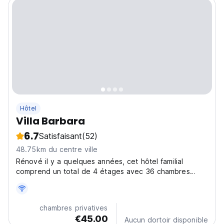
Hôtel
Villa Barbara
6.7
Satisfaisant
(52)
48.75km du centre ville
Rénové il y a quelques années, cet hôtel familial
comprend un total de 4 étages avec 36 chambres
doubles. Parmi les installations, on compte un foyer
avec une réception, une salle à manger climatisée, un
caféÃƒÆ'Ã†â€™Ãƒ Ã¢â'¬â"¢ÃƒÆ'Ã¢â'Å¡Ãƒâ€'Â© et une
chambres privatives
salle...
€45.00
Aucun dortoir disponible