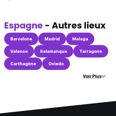
Espagne
- Autres lieux
Barcelone
Madrid
Malaga
Valence
Salamanque
Tarragone
Carthagène
Oviedo
Voir Plus