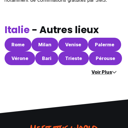
notamment de confirmations gratuites par SMS.
Italie
- Autres lieux
Rome
Milan
Venise
Palerme
Vérone
Bari
Trieste
Pérouse
Voir Plus