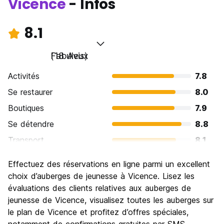
Vicence
- Infos
8.1
Fabuleux
(18 Avis)
Activités
7.8
Se restaurer
8.0
Boutiques
7.9
Se détendre
8.8
Transport
8.1
Visites touristiques
8.7
Effectuez des réservations en ligne parmi un excellent
Culture
8.7
choix d’auberges de jeunesse à Vicence. Lisez les
Sortir le soir / faire la fête
évaluations des clients relatives aux auberges de
7.2
jeunesse de Vicence, visualisez toutes les auberges sur
Bonnes affaires
7.9
le plan de Vicence et profitez d’offres spéciales,