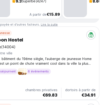
9.3
8.6
Superbe
(4247)
Fab
€15.89
A partir de
 payée et d'autres facteurs.
Lire la suite
unesse
on Hostel
e
(14004)
re ville
n bâtiment du 19éme siègle, l'auberge de jeunesse Home
est un point de chute vraiment cool dans la ville la plus
tugal.
 séjournent
6 événements
chambres privatives
dortoirs à partir de
€69.83
€34.91