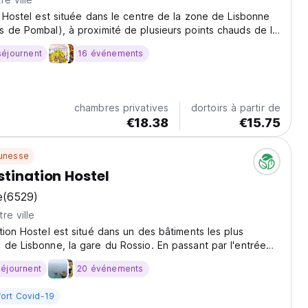
t Hostel est située dans le centre de la zone de Lisbonne
 de Pombal), à proximité de plusieurs points chauds de la
ximité des principaux systèmes de transport..
séjournent
16 événements
chambres privatives
dortoirs à partir de
€18.38
€15.75
unesse
stination Hostel
e
(6529)
re ville
tion Hostel est situé dans un des bâtiments les plus
de Lisbonne, la gare du Rossio. En passant par l'entrée
ivez les escalators jusqu'au 2ème étage.
séjournent
20 événements
fort Covid-19