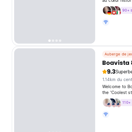
au cœur histor
do Sodré, à qu
90+ 
Auberge de je
Boavista 
9.3
Superb
1.14km du cent
Welcome to Bo
the 'Coolest s
Elevator, we a
110+ 
of private roo