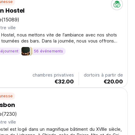
unesse
on Hostel
e
(15089)
re ville
 Hostel, nous mettons vite de l'ambiance avec nos shots
s tournées des bars. Dans la journée, nous vous offrons
hocolats.
séjournent
56 événements
chambres privatives
dortoirs à partir de
€32.00
€20.00
unesse
isbon
e
(7230)
re ville
tel est logé dans un magnifique bâtiment du XVIIIe siècle,