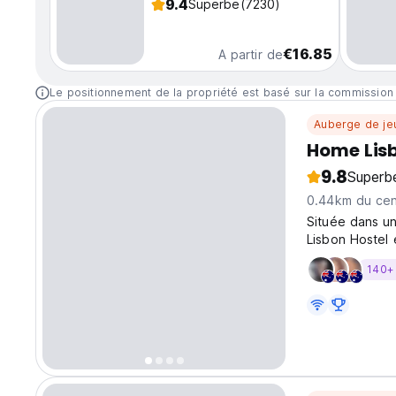
9.4
Superbe
(7230)
€16.85
A partir de
Le positionnement de la propriété est basé sur la commission
Auberge de je
Home Lisb
9.8
Superb
0.44km du cent
Située dans u
Lisbon Hostel 
animée du Por
140+