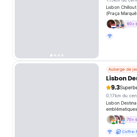
Lisbon Chillou
(Praça Marquês
ville et à pro
60+ 
Auberge de je
Lisbon De
9.3
Superb
0.17km du cent
Lisbon Destina
emblématiques 
principale, su
70+ 
Coffre-