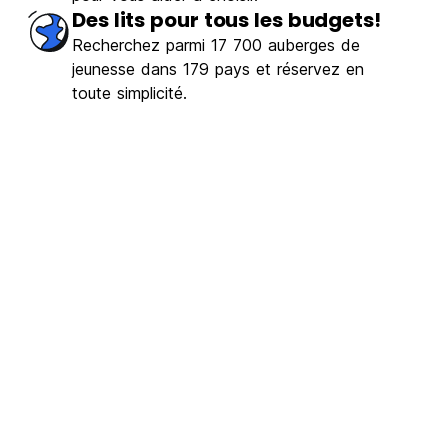
uleux
(4413)
Des lits pour tous les budgets!
Recherchez parmi 17 700 auberges de
€13.65
A partir de
jeunesse dans 179 pays et réservez en
toute simplicité.