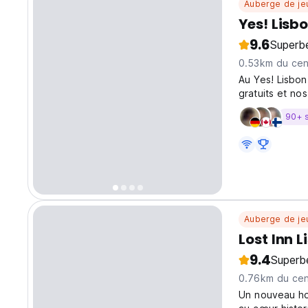
Auberge de je
Yes! Lisb
9.6
Superb
0.53km du cent
Au Yes! Lisbon
gratuits et no
thé, café et c
90+ 
Auberge de je
Lost Inn L
9.4
Superb
0.76km du cent
Un nouveau hos