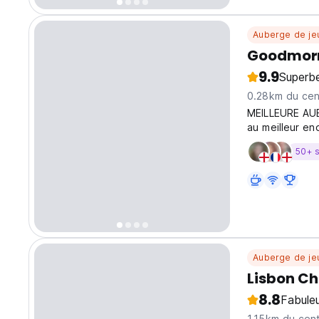
Auberge de je
Goodmorni
9.9
Superb
0.28km du cent
MEILLEURE AU
au meilleur en
des gaufres po
50+ 
Auberge de je
Lisbon Ch
8.8
Fabule
1.15km du cent