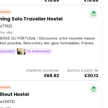
€19.89
€19.89
unesse
ng Solo Traveller Hostel
e
(7162)
re ville
BERGE DU PORTUGAL ! Découvrez votre nouvelle maison
droit possible. Rencontrez des gens formidables. Prenez
ur le petit déjeuner.
séjournent
24 événements
chambres privatives
dortoirs à partir de
€68.92
€30.12
unesse
illout Hostel
ux
(4013)
re ville