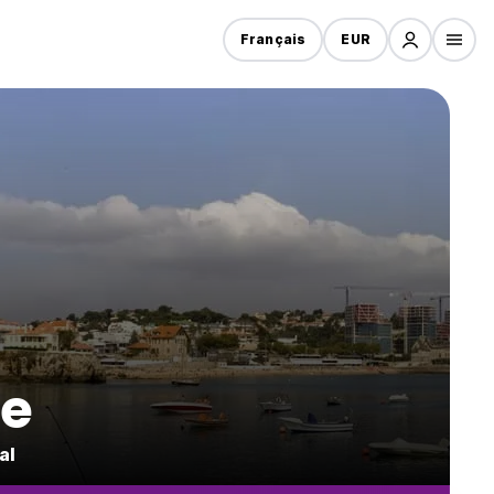
Français
EUR
ne
al