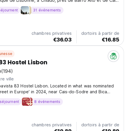
ique de Lisbonne, à Chiado, près de Bairro Alto et de Cais
elques pas de la Pink Street.
séjournent
31 événements
chambres privatives
dortoirs à partir de
€36.03
€16.85
unesse
83 Hostel Lisbon
e
(194)
re ville
avista 83 Hostel Lisbon. Located in what was nominated
treet in Europe' in 2024, near Cais-do-Sodre and Bica
re a new Hostel with 56 Ensuite rooms, including a variety
séjournent
8 événements
ms, double/twin, rooms with a balcony,...
chambres privatives
dortoirs à partir de