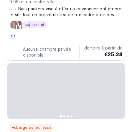
0.96km du centre ville
JJ's Backpackers vise à offrir un environnement propre
et sûr tout en créant un lieu de rencontre pour des
voyageurs d'esprit similaire dans une atmosphère
séjournent
amusante et détendue. Notre amour du voyage aide à
créer un endroit où vous pouvez faire de nouveaux...
dortoirs à partir de
Aucune chambre privée
€25.28
disponible
Auberge de jeunesse