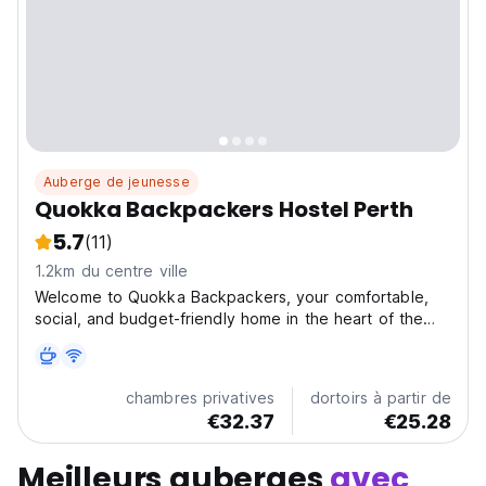
Auberge de jeunesse
Quokka Backpackers Hostel Perth
5.7
(11)
1.2km du centre ville
Welcome to Quokka Backpackers, your comfortable,
social, and budget-friendly home in the heart of the
City. Whether you’re a solo traveller, working
holidaymaker, or backpacker on an Aussie adventure,
we offer everything you need to relax, recharge, and
chambres privatives
dortoirs à partir de
connect....
€32.37
€25.28
Meilleurs auberges
avec