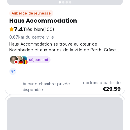
Auberge de jeunesse
Haus Accommodation
7.4
Très bien
(100)
0.87km du centre ville
Haus Accommodation se trouve au cœur de
Northbridge et aux portes de la ville de Perth. Grâce
aux transports gratuits dans Perth, vous trouverez
séjournent
cette auberge tranquille et pratique pour se rendre
partout dans la ville.
dortoirs à partir de
Aucune chambre privée
€29.59
disponible