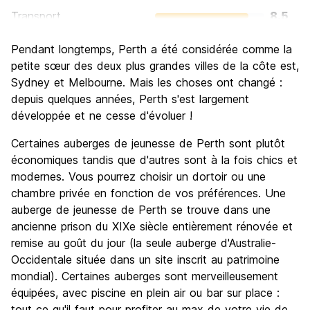
Transport
8.5
Visites touristiques
7.6
Pendant longtemps, Perth a été considérée comme la
Culture
7.5
petite sœur des deux plus grandes villes de la côte est,
Sortir le soir / faire la fête
Sydney et Melbourne. Mais les choses ont changé :
7.6
depuis quelques années, Perth s'est largement
Bonnes affaires
6.3
développée et ne cesse d'évoluer !
Certaines auberges de jeunesse de Perth sont plutôt
économiques tandis que d'autres sont à la fois chics et
modernes. Vous pourrez choisir un dortoir ou une
chambre privée en fonction de vos préférences. Une
auberge de jeunesse de Perth se trouve dans une
ancienne prison du XIXe siècle entièrement rénovée et
remise au goût du jour (la seule auberge d'Australie-
Occidentale située dans un site inscrit au patrimoine
mondial). Certaines auberges sont merveilleusement
équipées, avec piscine en plein air ou bar sur place :
tout ce qu'il faut pour profiter au max de votre vie de