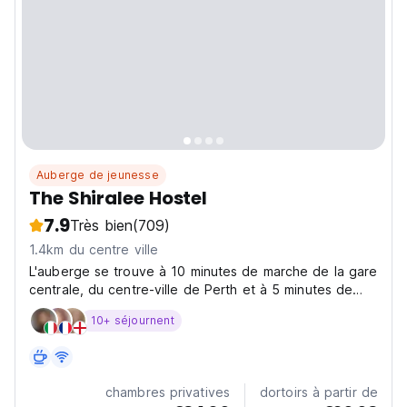
Auberge de jeunesse
The Shiralee Hostel
7.9
Très bien
(709)
1.4km du centre ville
L'auberge se trouve à 10 minutes de marche de la gare
centrale, du centre-ville de Perth et à 5 minutes de
marche des supermarchés et du quartier de
10+ séjournent
Northbridge. L'auberge Shiralee accueille tous les
voyageurs du monde entier et propose le Wi-Fi gratuit
pour...
chambres privatives
dortoirs à partir de