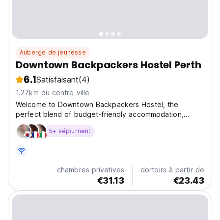
Auberge de jeunesse
Downtown Backpackers Hostel Perth
6.1
Satisfaisant
(4)
1.27km du centre ville
Welcome to Downtown Backpackers Hostel, the
perfect blend of budget-friendly accommodation,
vibrant atmosphere, and unbeatable location. Whether
5+ séjournent
you’re a solo traveler, a digital nomad, or an
adventure-seeking backpacker, our hostel is designed
to make your...
chambres privatives
dortoirs à partir de
€31.13
€23.43