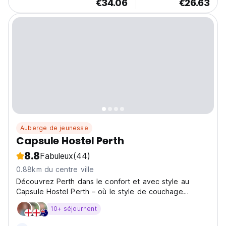
€34.06
€26.63
Auberge de jeunesse
Capsule Hostel Perth
8.8
Fabuleux
(44)
0.88km du centre ville
Découvrez Perth dans le confort et avec style au
Capsule Hostel Perth – où le style de couchage
moderne en capsule rencontre l'ambiance conviviale
10+ séjournent
d'une auberge. Nos capsules élégantes et privées
vous offrent votre propre espace pour vous détendre,