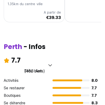
1.35km du centre ville
A partir de
€39.33
Perth
- Infos
7.7
Très bien
(463 Avis)
Activités
8.0
Se restaurer
7.7
Boutiques
7.7
Se détendre
8.3