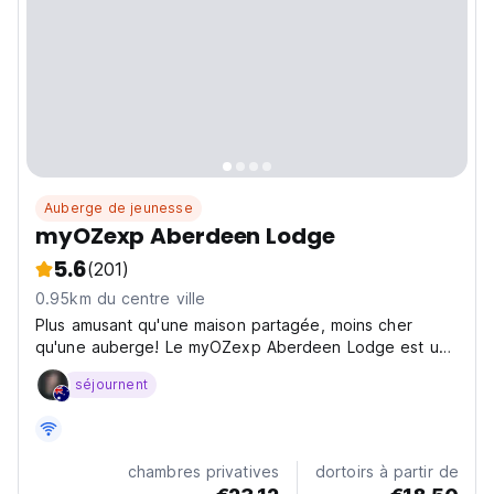
Auberge de jeunesse
myOZexp Aberdeen Lodge
5.6
(201)
0.95km du centre ville
Plus amusant qu'une maison partagée, moins cher
qu'une auberge! Le myOZexp Aberdeen Lodge est un
petit lodge convivial classé au patrimoine, qui accueille
séjournent
des personnes du monde entier âgées de 18 à 35 ans.
Nous sommes situés à Northbridge, une grande zone...
chambres privatives
dortoirs à partir de