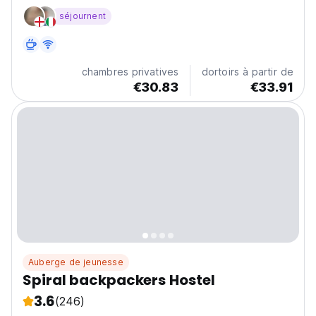
idéal pour explorer tout ce que cette incroyable ville
séjournent
australienne a à offrir. (Auto-translated from original
language)
chambres privatives
dortoirs à partir de
€30.83
€33.91
Auberge de jeunesse
Spiral backpackers Hostel
3.6
(246)