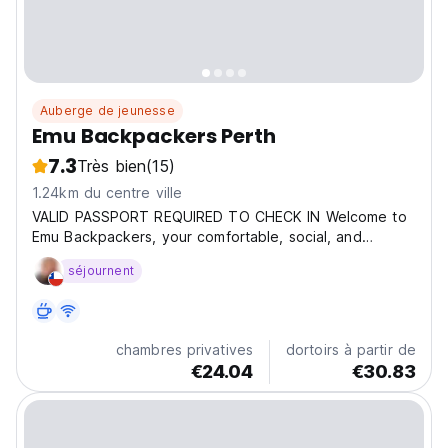
Auberge de jeunesse
Emu Backpackers Perth
7.3
Très bien
(15)
1.24km du centre ville
VALID PASSPORT REQUIRED TO CHECK IN Welcome to
Emu Backpackers, your comfortable, social, and
budget-friendly home in the heart of vibrant
séjournent
Northbridge. Whether you’re a solo traveler, working
holidaymaker, or backpacker on an Aussie adventure,
Emu Backpackers...
chambres privatives
dortoirs à partir de
€24.04
€30.83