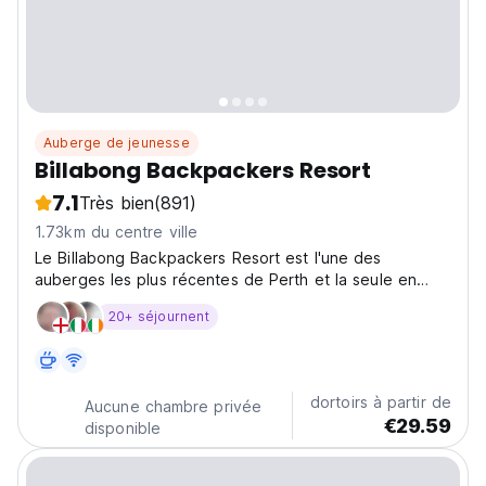
Auberge de jeunesse
Billabong Backpackers Resort
7.1
Très bien
(891)
1.73km du centre ville
Le Billabong Backpackers Resort est l'une des
auberges les plus récentes de Perth et la seule en
Australie occidentale à recevoir une note de 4* de la
20+ séjournent
part de AAA Tourism. Situé à distance de marche du
CBD, de Northbridge et du mont. Lawley café Strip.
Donc...
dortoirs à partir de
Aucune chambre privée
€29.59
disponible