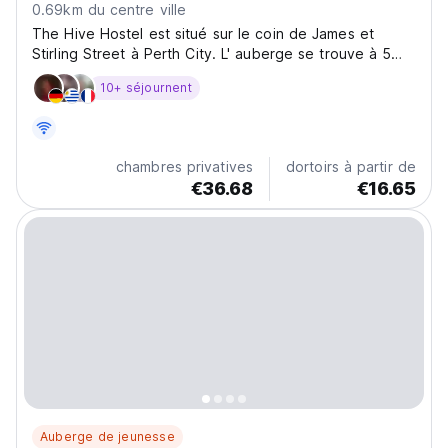
0.69km du centre ville
The Hive Hostel est situé sur le coin de James et
Stirling Street à Perth City. L' auberge se trouve à 5
minutes à pied de la gare centrale de train,
10+ séjournent
supermarchés , Northbridge quartier et le principal
quartier commercial de la ville . La Ruche accueille...
chambres privatives
dortoirs à partir de
€36.68
€16.65
Auberge de jeunesse