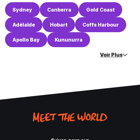
Sydney
Canberra
Gold Coast
Adélaïde
Hobart
Coffs Harbour
Apollo Bay
Kununurra
Voir Plus