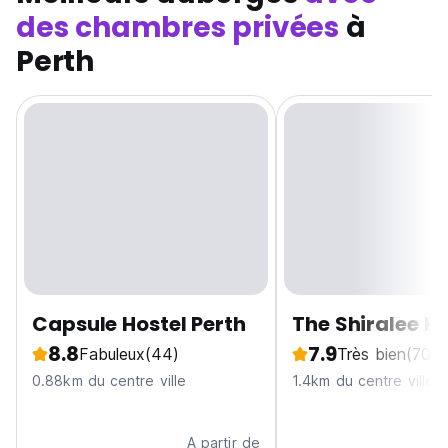
des chambres privées
à
Perth
Capsule Hostel Perth
The Shiralee Ho
8.8
7.9
Fabuleux
(44)
Très bien
(709)
0.88km du centre ville
1.4km du centre ville
A partir de