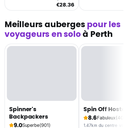
€28.36
Meilleurs auberges
pour les
voyageurs en solo
à Perth
Spinner's
Spin Off Hostel
Backpackers
8.6
Fabuleux
(40)
9.0
Superbe
(901)
1.47km du centre ville