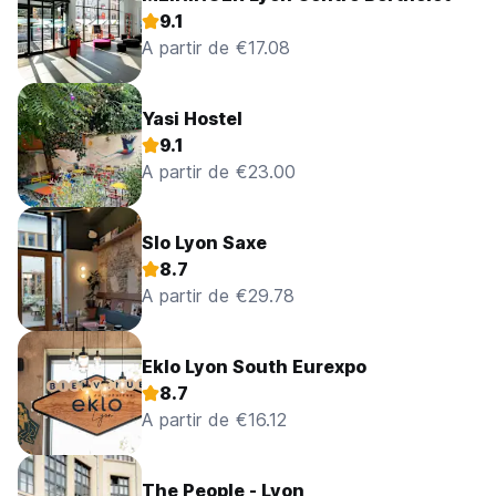
9.1
A partir de €17.08
Yasi Hostel
9.1
A partir de €23.00
Slo Lyon Saxe
8.7
A partir de €29.78
Eklo Lyon South Eurexpo
8.7
A partir de €16.12
The People - Lyon