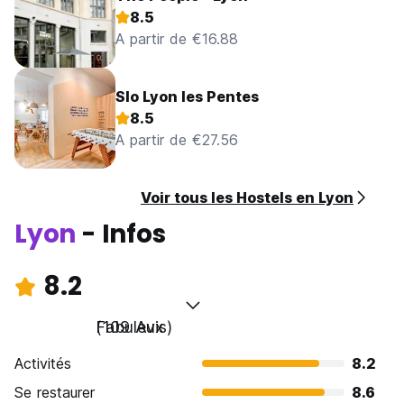
8.5
A partir de €16.88
Slo Lyon les Pentes
8.5
A partir de €27.56
Voir tous les Hostels en Lyon
Lyon
- Infos
8.2
Fabuleux
(109 Avis)
Activités
8.2
Se restaurer
8.6