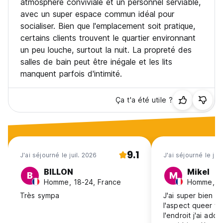
atmosphère conviviale et un personnel serviable,
avec un super espace commun idéal pour
socialiser. Bien que l'emplacement soit pratique,
certains clients trouvent le quartier environnant
un peu louche, surtout la nuit. La propreté des
salles de bain peut être inégale et les lits
manquent parfois d'intimité.
Ça t'a été utile ?
9.1
J'ai séjourné le juil. 2026
J'ai séjourné le jui
BILLON
Mikel
B
M
Homme, 18-24, France
Homme, 18
Très sympa
J'ai super bien do
l'aspect queer fri
l'endroit j'ai ador