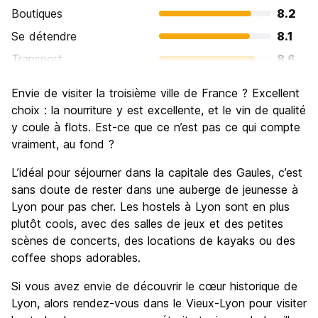
Boutiques
8.2
Se détendre
8.1
Transport
8.6
Visites touristiques
8.5
Envie de visiter la troisième ville de France ? Excellent
Culture
8.6
choix : la nourriture y est excellente, et le vin de qualité
Sortir le soir / faire la fête
y coule à flots. Est-ce que ce n’est pas ce qui compte
7.6
vraiment, au fond ?
Bonnes affaires
7.7
L’idéal pour séjourner dans la capitale des Gaules, c’est
sans doute de rester dans une auberge de jeunesse à
Lyon pour pas cher. Les hostels à Lyon sont en plus
plutôt cools, avec des salles de jeux et des petites
scènes de concerts, des locations de kayaks ou des
coffee shops adorables.
Si vous avez envie de découvrir le cœur historique de
Lyon, alors rendez-vous dans le Vieux-Lyon pour visiter