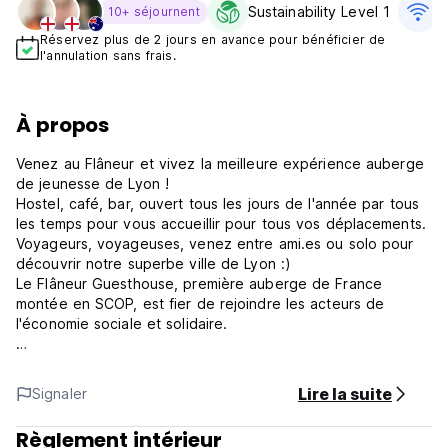
Sustainability Level 1
W
10+ séjournent
Réservez plus de 2 jours en avance pour bénéficier de
l'annulation sans frais.
À propos
Venez au Flâneur et vivez la meilleure expérience auberge
de jeunesse de Lyon !
Hostel, café, bar, ouvert tous les jours de l'année par tous
les temps pour vous accueillir pour tous vos déplacements.
Voyageurs, voyageuses, venez entre ami.es ou solo pour
découvrir notre superbe ville de Lyon :)
Le Flâneur Guesthouse, première auberge de France
montée en SCOP, est fier de rejoindre les acteurs de
l'économie sociale et solidaire.
Le Flâneur Guesthouse offre une véritable alternative à bas
prix pour vos nuits au cœur d'un quartier qui a su garder
Lire la suite
Signaler
son âme, à seulement 15 minutes des principaux sites
touristiques, à 10 minutes des berges du Rhône et à
Règlement intérieur
seulement 2 stations de métro des gares de Perrache et de