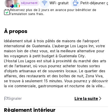
WiFi gratuit
Petit-déjeuner grat
séjournent
Réservez plus de 2 jours en avance pour bénéficier de
l'annulation sans frais.
À propos
Idéalement situé à trois pâtés de maisons de l'aéroport
international de Guatemala. L'auberge Los Lagos Inn, votre
maison loin de chez vous, est la meilleure alternative pour
les voyageurs à petit budget à Guatemala City.
L'Hostal Los Lagos est situé à proximité du marché des arts
et de l'artisanat, où vous pourrez acheter toutes sortes
d'objets artisanaux et de souvenirs locaux. Le quartier des
affaires, des restaurants et des boîtes de nuit, Zona Viva,
se trouve à seulement 15 minutes. Vous pourrez y découvrir
la vie commerciale, gastronomique et nocturne de la ville
de Guatemala.
Vous apprécierez de séjourner dans nos chambres
Lire la suite
Signaler
spacieuses et aérées avec balcon. Nous proposons des
chambres privées avec salle de bains ou des
Règlement intérieur
chambres/salles de bains partagées, toutes équipées de