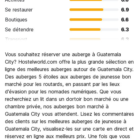
Se restaurer
6.9
Boutiques
6.6
Se détendre
6.3
Transport
6.3
Visites touristiques
6.8
Vous souhaitez réserver une auberge à Guatemala
Culture
7.3
City? Hostelworld.com offre la plus grande sélection en
Sortir le soir / faire la fête
ligne des meilleures auberges autour de Guatemala City.
6.3
Des auberges 5 étoiles aux auberges de jeunesse bon
Bonnes affaires
7.3
marché pour les routards, en passant par les lieux
d'évasion pour les nomades numériques. Que vous
recherchiez un lit dans un dortoir bon marché ou une
chambre privée, nos auberges bon marché à
Guatemala City vous attendent. Lisez les commentaires
des clients sur les meilleures auberges de jeunesse à
Guatemala City, visualisez-les sur une carte en direct et
réservez en ligne aux meilleurs prix. Une fois que vous