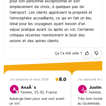
pour son personnel exceptionnel et son
emplacement de choix, à quelques pas de
l'aéroport. Les clients apprécient la propreté et
l'atmosphère accueillante, ce qui en fait un lieu
idéal pour les voyageurs ayant besoin d'un
séjour pratique avant ou après un vol. Certaines
critiques récentes mentionnent le bruit des
avions et des autres clients.
Ça t'a été utile ?
8.0
J'ai séjourné le mars 2026
J'ai séjourné le dé
AnaÃ¯s
Justin
A
J
Femme, 25-30, France
Homme, 18
Auberge bien pour une nuit avant
Très bon hostel p
un vol
au Guatemala.