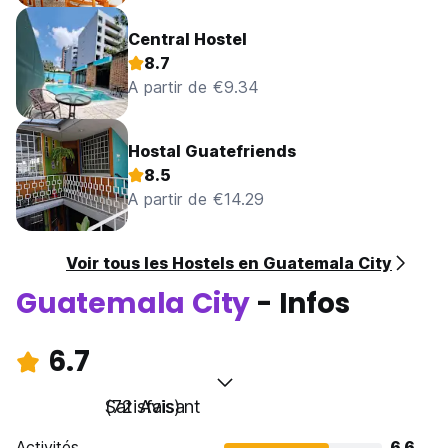
Central Hostel
8.7
A partir de €9.34
Hostal Guatefriends
8.5
A partir de €14.29
Voir tous les Hostels en Guatemala City
Guatemala City
- Infos
6.7
Satisfaisant
(72 Avis)
Activités
6.6