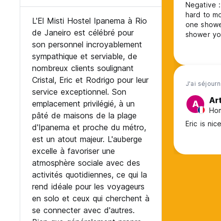
Negative : - rooms are really small we are all pack on each others re
hard to mo
L'El Misti Hostel Ipanema à Rio
one showe
de Janeiro est célébré pour
shower you
son personnel incroyablement
really not practical - the kitchen was real
of the greatest ar
sympathique et serviable, de
nombreux clients soulignant
Cristal, Eric et Rodrigo pour leur
J'ai séjourn
service exceptionnel. Son
Ar
emplacement privilégié, à un
A
Hom
pâté de maisons de la plage
Eric is nic
d'Ipanema et proche du métro,
est un atout majeur. L'auberge
excelle à favoriser une
atmosphère sociale avec des
activités quotidiennes, ce qui la
rend idéale pour les voyageurs
en solo et ceux qui cherchent à
se connecter avec d'autres.