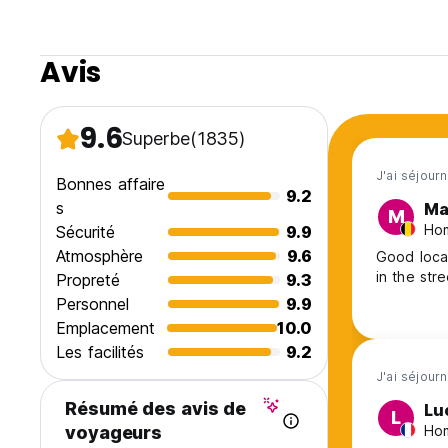
Avis
9.6
Superbe
(1835)
J'ai séjourn
Bonnes affaire
9.2
s
Ma
M
Hom
Sécurité
9.9
Atmosphère
9.6
Good locat
in the str
Propreté
9.3
Personnel
9.9
Emplacement
10.0
Les facilités
9.2
J'ai séjourn
Résumé des avis de
Lu
L
Hom
voyageurs