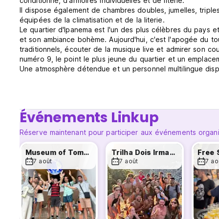
conditionné, d'armoires individuelles et de literie.
Il dispose également de chambres doubles, jumelles, triples
équipées de la climatisation et de la literie.
Le quartier d'Ipanema est l'un des plus célèbres du pays e
et son ambiance bohème. Aujourd'hui, c'est l'apogée du to
traditionnels, écouter de la musique live et admirer son cou
numéro 9, le point le plus jeune du quartier et un emplace
Une atmosphère détendue et un personnel multilingue dispo
visites, voilà ce que vous trouverez dans cette auberge.
séjour inoubliable !
Entrée à partir de 13h00
Départ avant 11h00 (Auto-translated from original language
Événements Linkup
Réserve maintenant pour participer aux événements organi
Museum of Tomorrow Experience
Trilha Dois Irmaos
7 août
7 août
7 ao