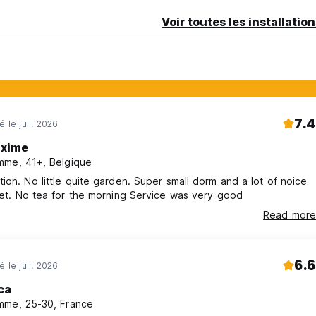
Voir toutes les installatio
7.4
é le juil. 2026
xime
me, 41+, Belgique
ion. No little quite garden. Super small dorm and a lot of noice
eet. No tea for the morning Service was very good
Read more
6.6
é le juil. 2026
ca
me, 25-30, France