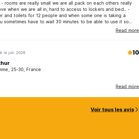
ally
ve when we are all in, hard to access to lockers and bed.. -
r and toilets for 12 people and when some one is taking a
 sometimes have to wait 30 minutes to be able to use it so
ly not clean at all. Positive: - one
Read more
ea closed to everything - the staff is really helpful and
nice the vibe with them! -many activities organised
10
é le juil. 2026
thur
me, 25-30, France
e
Read more
Voir tous les avis