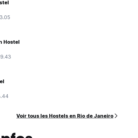
stel
13.05
h Hostel
29.43
el
8.44
Voir tous les Hostels en Rio de Janeiro