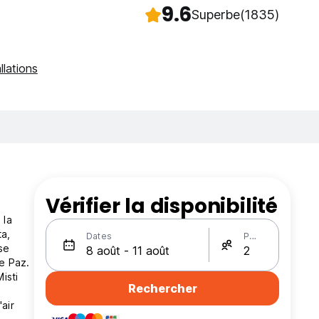
9.6
Superbe
(1835)
llations
Vérifier la disponibilité
 la
a,
Dates
Personnes
se
e Paz.
isti
Rechercher
air