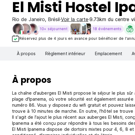
El Misti Hostel 
Rio de Janeiro
,
Brésil
Voir la carte
9.73km du centre vil
10+ séjournent
18 événements
Réservez plus de 4 jours en avance pour bénéficier de l'annul
À propos
Règlement intérieur
Emplacement
A
À propos
La chaîne d'auberges El Misti propose le séjour le plus sûr
plage d'Ipanema, où votre sécurité est également assurée 
numéro 86. Vous y disposez du wifi gratuit et pouvez lais
trouve à 10 minutes de marche. En outre, l'hôtel se trouv
Il s'agit de l'ajout le plus récent aux auberges El Misti, c
Ipanema a été conçu pour répondre à tous les besoins de
El Misti Ipanema dispose de dortoirs mixtes pour 4, 6, 8 et