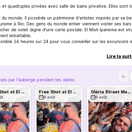
 et quadruples privées avec salle de bains privative. Elles sont 
t du monde. Il possède un patrimoine d'artistes inspirés par sa b
urisme à Rio. Des gens du monde entier viennent visiter ses bars
cher de soleil digne d'une carte postale. El Misti Ipanema est sit
ment imbattable.
nible 24 heures sur 24 pour vous conseiller sur les excursions e
 Vous pourrez y rencontrer d'autres voyageurs comme vous et pas
Lire la sui
)
sés par l'auberge pendant tes dates.
Free Shot at El Mistico Bar
Free Shot at El Mistico Bar
Glória Street Market Experience
ût
8 août
9 août