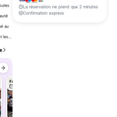
toutes
La réservation ne prend que 2 minutes
Confirmation express
eauté
ué au
t les
ser un
te
Free Shot at El Mistico Bar
Free Shot at El Mistico Bar
9 août
10 août
10 aoû