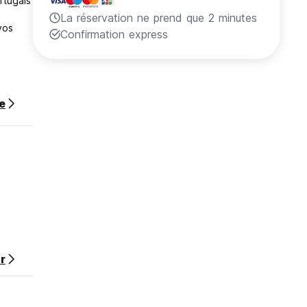
rtugais
La réservation ne prend que 2 minutes
vos
Confirmation express
te
r