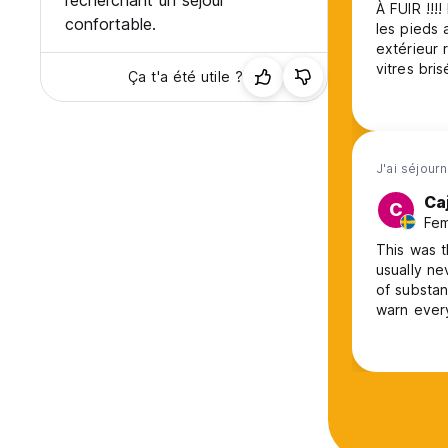
recherchant un séjour
À FUIR !!!
confortable.
les pieds a
extérieur 
vitres brisés. Ambiance étrange. Les chambres ind
Ça t'a été utile ?
correctes 
dortoir co
J'ai séjour
Ca
C
Fem
This was t
usually ne
of substan
warn every