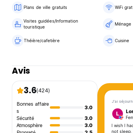
Plans de ville gratuits
WiFi grat
Visites guidées/Information
Ménage
touristique
Théière/cafetière
Cuisine
Avis
3.6
(424)
J'ai séjour
Bonnes affaire
3.0
s
Lo
L
Fem
Sécurité
3.0
Atmosphère
3.0
I wish I h
not sleep,
Propreté
2.5