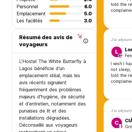
told the r
Personnel
6.0
complained
Emplacement
5.0
about bed
Les facilités
3.0
Résumé des avis de
J'ai séjour
voyageurs
Lo
L
Fem
L'Hostel The White Butterfly à
I wish I h
Lagos bénéficie d'un
not sleep,
emplacement idéal, mais les
told the r
complained
avis récents signalent
about bed
fréquemment des problèmes
majeurs d'hygiène, de sécurité
et d'entretien, notamment des
punaises de lit et des
J'ai séjourn
installations dégradées.
Cl
C
Déconseillé aux voyageurs
Gro