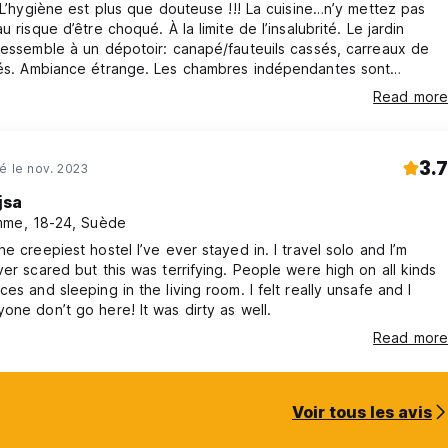
! L’hygiène est plus que douteuse !!! La cuisine…n’y mettez pas
u risque d’être choqué. À la limite de l’insalubrité. Le jardin
ressemble à un dépotoir: canapé/fauteuils cassés, carreaux de
épendantes sont
mais les salles de bain sont vieilles/peu entretenues et sales. Le
Read more
mmun donnant sur la rue est un enfer! Je n’ai pas fermé l’œil de
la nuit à cause du bruit. Bcp trop cher pour ce que c’est
3.7
né le nov. 2023
jsa
me, 18-24, Suède
he creepiest hostel I’ve ever stayed in. I travel solo and I’m
ver scared but this was terrifying. People were high on all kinds
ces and sleeping in the living room. I felt really unsafe and I
one don’t go here! It was dirty as well.
Read more
Voir tous les avis