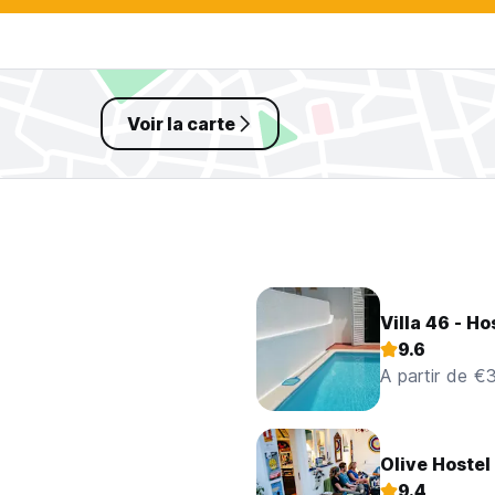
Voir la carte
Villa 46 - Ho
9.6
A partir de €
Olive Hostel
9.4