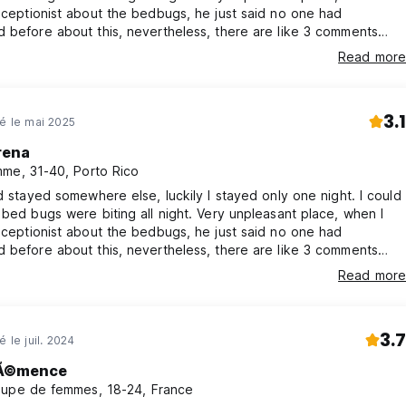
eceptionist about the bedbugs, he just said no one had
 before about this, nevertheless, there are like 3 comments
bugs before mine. Please take some responsibility
Read more
3.1
né le mai 2025
rena
me, 31-40, Porto Rico
ad stayed somewhere else, luckily I stayed only one night. I could
 bed bugs were biting all night. Very unpleasant place, when I
eceptionist about the bedbugs, he just said no one had
 before about this, nevertheless, there are like 3 comments
bugs before mine. Please take some responsibility
Read more
3.7
é le juil. 2024
Ã©mence
upe de femmes, 18-24, France