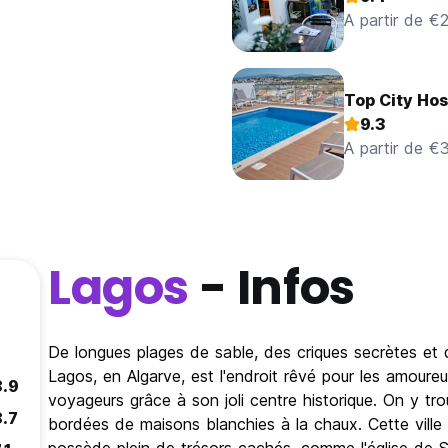
A partir de €
Top City Hos
9.3
A partir de €
Lagos
- Infos
De longues plages de sable, des criques secrètes et d
Lagos, en Algarve, est l'endroit rêvé pour les amoureux
8.9
voyageurs grâce à son joli centre historique. On y tr
8.7
bordées de maisons blanchies à la chaux. Cette ville q