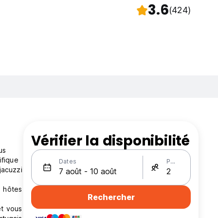
3.6
(424)
Vérifier la disponibilité
us
ifique
Dates
Personnes
jacuzzi
s hôtes
Rechercher
et vous