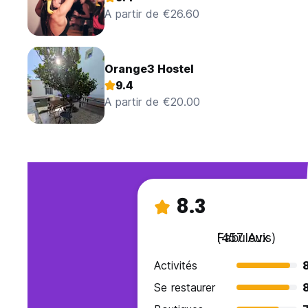
A partir de €26.60
Orange3 Hostel
9.4
A partir de €20.00
8.3
Fabuleux
(457 Avis)
Activités
Se restaurer