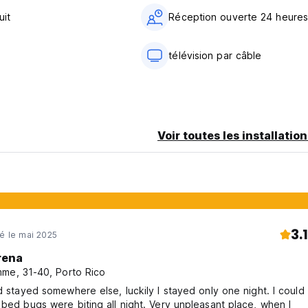
uit
Réception ouverte 24 heures
télévision par câble
Voir toutes les installatio
3.1
né le mai 2025
rena
me, 31-40, Porto Rico
ad stayed somewhere else, luckily I stayed only one night. I could
 bed bugs were biting all night. Very unpleasant place, when I