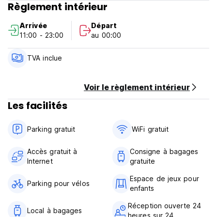
Règlement intérieur
1. Check In Time- 12 Noon. Check Out Time: 11 am.
Arrivée
Départ
2. IDs from Agra are not allowed.
11:00 - 23:00
au 00:00
3. Cash has to be paid at the check-in only.
4. For free cancellation, inform us at least 2 days prior to
arrival.
TVA inclue
5. Minimum age requirement is 14.
Voir le règlement intérieur
Les facilités
Parking gratuit
WiFi gratuit
Accès gratuit à
Consigne à bagages
Internet
gratuite
Espace de jeux pour
Parking pour vélos
enfants
Réception ouverte 24
Local à bagages
heures sur 24