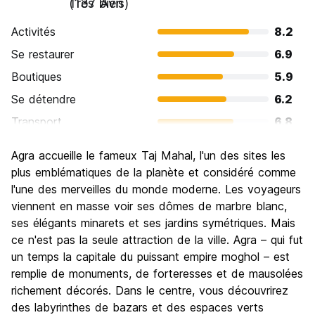
Très bien
(137 Avis)
Activités
8.2
Se restaurer
6.9
Boutiques
5.9
Se détendre
6.2
Transport
6.8
Visites touristiques
9.1
Agra accueille le fameux Taj Mahal, l'un des sites les
Culture
8.4
plus emblématiques de la planète et considéré comme
Sortir le soir / faire la fête
l'une des merveilles du monde moderne. Les voyageurs
5.2
viennent en masse voir ses dômes de marbre blanc,
Bonnes affaires
7.4
ses élégants minarets et ses jardins symétriques. Mais
ce n'est pas la seule attraction de la ville. Agra – qui fut
un temps la capitale du puissant empire moghol – est
remplie de monuments, de forteresses et de mausolées
richement décorés. Dans le centre, vous découvrirez
des labyrinthes de bazars et des espaces verts