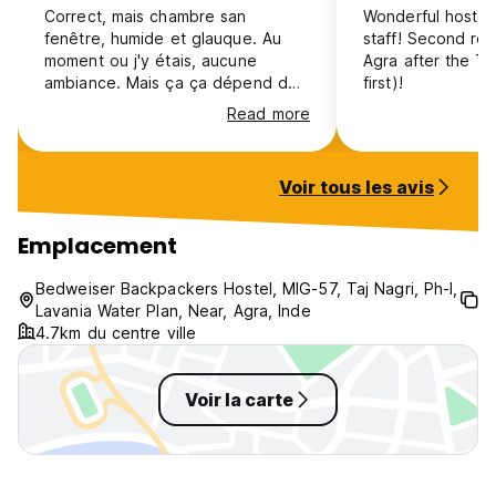
Correct, mais chambre san
Wonderful hostel,
fenêtre, humide et glauque. Au
staff! Second re
moment ou j'y étais, aucune
Agra after the T
ambiance. Mais ça ça dépend des
first)!
gens présents... propreté
Read more
correcte sans plus, facilités
inexistante en dehors de
quelques matelas pour se calé.
Voir tous les avis
Emplacement
Bedweiser Backpackers Hostel, MIG-57, Taj Nagri, Ph-I,
Lavania Water Plan, Near, Agra, Inde
4.7km du centre ville
Voir la carte