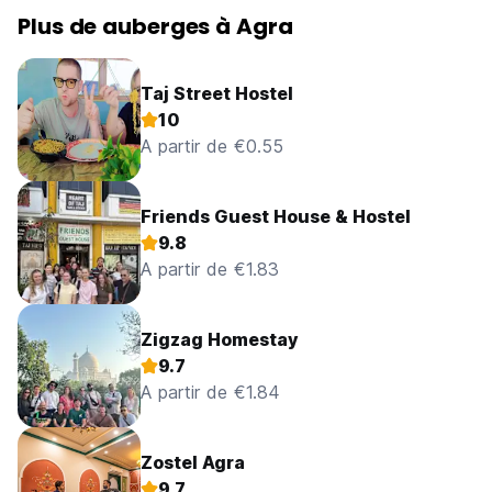
Plus de auberges à Agra
Taj Street Hostel
10
A partir de €0.55
Friends Guest House & Hostel
9.8
A partir de €1.83
Zigzag Homestay
9.7
A partir de €1.84
Zostel Agra
9.7