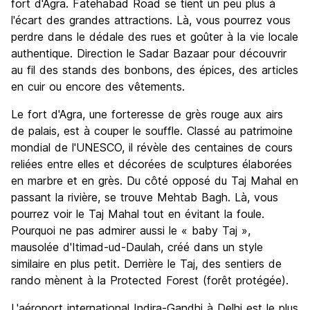
fort d'Agra. Fatehabad Road se tient un peu plus à
l'écart des grandes attractions. Là, vous pourrez vous
perdre dans le dédale des rues et goûter à la vie locale
authentique. Direction le Sadar Bazaar pour découvrir
au fil des stands des bonbons, des épices, des articles
en cuir ou encore des vêtements.
Le fort d'Agra, une forteresse de grès rouge aux airs
de palais, est à couper le souffle. Classé au patrimoine
mondial de l'UNESCO, il révèle des centaines de cours
reliées entre elles et décorées de sculptures élaborées
en marbre et en grès. Du côté opposé du Taj Mahal en
passant la rivière, se trouve Mehtab Bagh. Là, vous
pourrez voir le Taj Mahal tout en évitant la foule.
Pourquoi ne pas admirer aussi le « baby Taj »,
mausolée d'Itimad-ud-Daulah, créé dans un style
similaire en plus petit. Derrière le Taj, des sentiers de
rando mènent à la Protected Forest (forêt protégée).
L'aéroport international Indira-Gandhi à Delhi est le plus