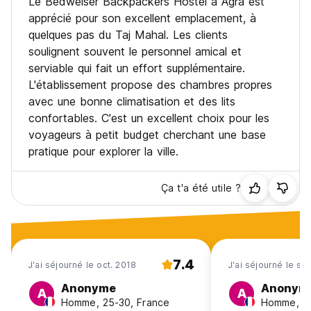
Le Bedweiser Backpackers Hostel à Agra est
apprécié pour son excellent emplacement, à
quelques pas du Taj Mahal. Les clients
soulignent souvent le personnel amical et
serviable qui fait un effort supplémentaire.
L'établissement propose des chambres propres
avec une bonne climatisation et des lits
confortables. C'est un excellent choix pour les
voyageurs à petit budget cherchant une base
pratique pour explorer la ville.
Ça t'a été utile ?
7.4
J'ai séjourné le oct. 2018
J'ai séjourné le se
Anonyme
Anonym
A
A
Homme, 25-30, France
Homme, 25