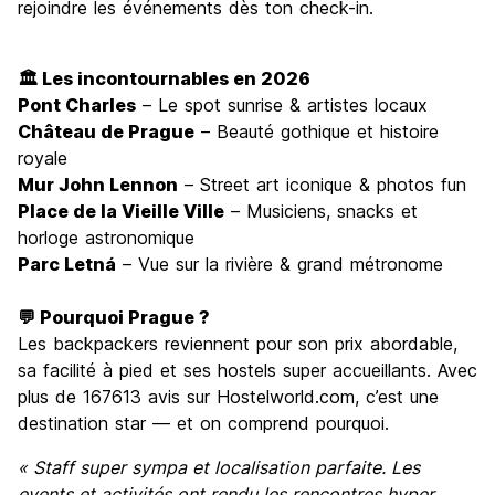
rejoindre les événements dès ton check-in.
🏛️ Les incontournables en 2026
Pont Charles
– Le spot sunrise & artistes locaux
Château de Prague
– Beauté gothique et histoire
royale
Mur John Lennon
– Street art iconique & photos fun
Place de la Vieille Ville
– Musiciens, snacks et
horloge astronomique
Parc Letná
– Vue sur la rivière & grand métronome
💬 Pourquoi Prague ?
Les backpackers reviennent pour son prix abordable,
sa facilité à pied et ses hostels super accueillants. Avec
plus de 167613 avis sur Hostelworld.com, c’est une
destination star — et on comprend pourquoi.
« Staff super sympa et localisation parfaite. Les
events et activités ont rendu les rencontres hyper