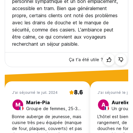
personnel sympathique et un bon emplacement,
d'enregistrement, 5 euros par personne sont facturés pour
accessible en tram. Bien que généralement
le stockage de vos bagages dans nos locaux).
propre, certains clients ont noté des problèmes
POLITIQUE D'ENREGISTREMENT TARDIF :
avec les drains de douche et le manque de
Tout enregistrement effectué entre 21h00 et 12h00 est
sécurité, comme des casiers. L'ambiance peut
considéré comme un enregistrement tardif et entraîne les
frais supplémentaires suivants :
être calme, ce qui convient aux voyageurs
Dortoir / Chambre partagée pour 5 EUR par personne.
recherchant un séjour paisible.
Chambre privée ou réservation de groupe pour 25 EUR par
chambre.
L'heure limite d'enregistrement est minuit, mais elle doit être
Ça t'a été utile ?
communiquée et convenue avec le personnel de l'auberge
à l'avance.
Le départ se fait jusqu'à 10h00.
Paiement à l'arrivée en espèces ou par carte de crédit.
En cas de paiement par carte, une commission bancaire de
8.6
J'ai séjourné le juil. 2024
J'ai séjourné le jui
3 % est appliquée.
Cette propriété peut effectuer une pré-autorisation de
Marie-Pia
Aurelie
M
A
votre carte avant votre arrivée.
Groupe de femmes, 25-30, France
Taxes non incluses - taxe d'occupation 2 euros par
Bonne auberge de jeunesse, mais
L'hôtel est bien
personne et par nuit. (obligatoire)
cuisine très peu équipée (manque
rangement, de prop
Les serviettes ne sont pas incluses - 2,5 euros par
de four, plaques, couverts) et pas
douches ne fonct
personne et par séjour (sur demande).