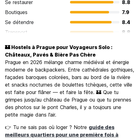
Se restaurer
8.8
Boutiques
7.9
Se détendre
8.4
Transport
8.8
Visites touristiques
9.4
🏰 Hostels à Prague pour Voyageurs Solo :
Culture
9.4
Châteaux, Pavés & Bière Pas Chère
Sortir le soir / faire la fête
Prague en 2026 mélange charme médiéval et énergie
8.6
moderne de backpackers. Entre cathédrales gothiques,
Bonnes affaires
8.9
façades baroques colorées, bars au bord de la rivière
et snacks nocturnes de boulettes tchèques, cette ville
est faite pour flâner — et faire la fête. 🏰 Que tu
grimpes jusqu’au château de Prague ou que tu prennes
des photos sur le pont Charles, il y a toujours une
petite magie dans l’air.
👉 Tu ne sais pas où loger ? Notre
guide des
meilleurs quartiers pour une première fois à