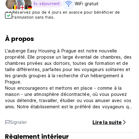
WiFi gratuit
5+ séjournent
Réservez plus de 4 jours en avance pour bénéficier de
l'annulation sans frais.
À propos
L'auberge Easy Housing à Prague est notre nouvelle
propriété. Elle propose un large éventail de chambres, des
chambres privées aux dortoirs, toutes de formation et de
taille différentes, parfaites pour les voyageurs solitaires et
les grands groupes à la recherche d'un hébergement à
Prague.
Nous encourageons et mettons en place - comme à la
maison - une atmosphère décontractée, où vous pouvez
vous détendre, travailler, étudier ou vous amuser avec vos
amis. Notre établissement est le préféré des voyageurs qui
aiment travailler dans un environnement paisible ou des
voyageurs qui aiment explorer Prague pour ses beautés
Lire la suite
Signaler
touristiques tout en se sentant très à l'aise et en paix
lorsqu'ils rentrent à l'auberge.
Règlement intérieur
Notre établissement comporte trois étages et, à chaque