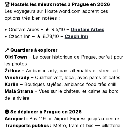
🏆 Hostels les mieux notés à Prague en 2026
Les voyageurs sur Hostelworld.com adorent ces
options très bien notées :
• Onefam Arbes – ★ 9.5/10 –
Onefam Arbes
• Czech Inn – ★ 8.78/10 –
Czech Inn
📍 Quartiers à explorer
Old Town
– Le cœur historique de Prague, parfait pour
les photos
Žižkov
– Ambiance arty, bars alternatifs et street art
Vinohrady
– Quartier vert, local, avec parcs et cafés
Karlin
– Boutiques stylées, ambiance food très chill
Malá Strana
– Vues sur le château et calme au bord
de la rivière
🚇 Se déplacer à Prague en 2026
Aéroport :
Bus 119 ou Airport Express jusqu’au centre
Transports publics :
Métro, tram et bus — billetterie