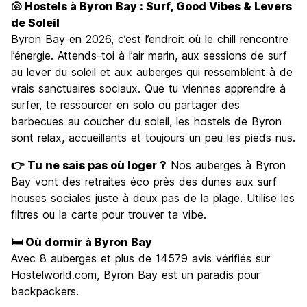
🐚 Hostels à Byron Bay : Surf, Good Vibes & Levers
Culture
8.0
de Soleil
Sortir le soir / faire la fête
Byron Bay en 2026, c’est l’endroit où le chill rencontre
8.4
l’énergie. Attends-toi à l’air marin, aux sessions de surf
Bonnes affaires
7.7
au lever du soleil et aux auberges qui ressemblent à de
vrais sanctuaires sociaux. Que tu viennes apprendre à
surfer, te ressourcer en solo ou partager des
barbecues au coucher du soleil, les hostels de Byron
sont relax, accueillants et toujours un peu les pieds nus.
👉 Tu ne sais pas où loger ?
Nos auberges à Byron
Bay vont des retraites éco près des dunes aux surf
houses sociales juste à deux pas de la plage. Utilise les
filtres ou la carte pour trouver ta vibe.
🛏️ Où dormir à Byron Bay
Avec 8 auberges et plus de 14579 avis vérifiés sur
Hostelworld.com, Byron Bay est un paradis pour
backpackers.