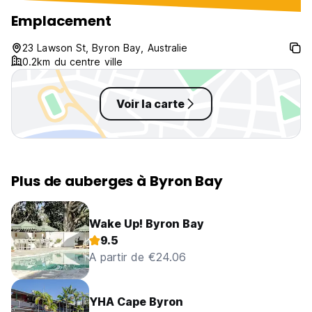
tellement bien que j’ai prolongé 2
nuits de plus que prévu.
Emplacement
23 Lawson St, Byron Bay, Australie
0.2km du centre ville
Voir la carte
Plus de auberges à Byron Bay
Wake Up! Byron Bay
9.5
A partir de €24.06
YHA Cape Byron