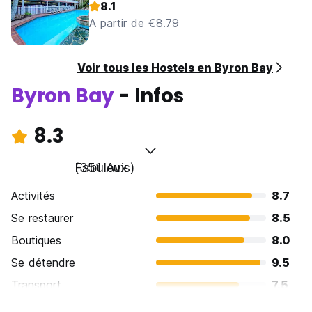
8.1
A partir de €8.79
Voir tous les Hostels en Byron Bay
Byron Bay
- Infos
8.3
Fabuleux
(351 Avis)
Activités
8.7
Se restaurer
8.5
Boutiques
8.0
Se détendre
9.5
Transport
7.5
Visites touristiques
8.1