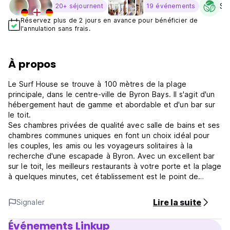
Sus
20+ séjournent
19 événements
Réservez plus de 2 jours en avance pour bénéficier de
l'annulation sans frais.
À propos
Le Surf House se trouve à 100 mètres de la plage
principale, dans le centre-ville de Byron Bays. Il s'agit d'un
hébergement haut de gamme et abordable et d'un bar sur
le toit.
Ses chambres privées de qualité avec salle de bains et ses
chambres communes uniques en font un choix idéal pour
les couples, les amis ou les voyageurs solitaires à la
recherche d'une escapade à Byron. Avec un excellent bar
sur le toit, les meilleurs restaurants à votre porte et la plage
à quelques minutes, cet établissement est le point de
départ idéal pour une escapade sur la côte.
Hébergement et bar
Lire la suite
Signaler
Ayant récemment fait l'objet d'une rénovation majeure, les
chambres affichent un design de style plage-chic qui
Événements Linkup
prépare le terrain pour des vacances détendues et