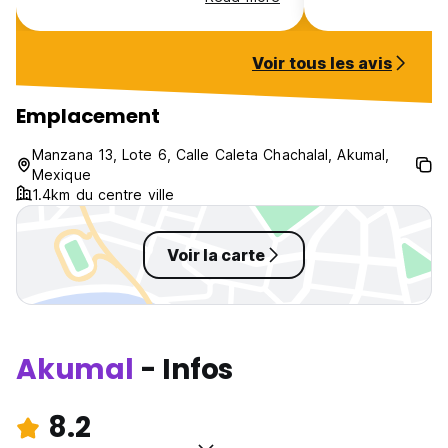
la plage en 20 mn
chambres sont pr
équipées
Voir tous les avis
Emplacement
Manzana 13, Lote 6, Calle Caleta Chachalal, Akumal,
Mexique
1.4km du centre ville
Voir la carte
Akumal
- Infos
8.2