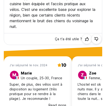
cuisine bien équipée et l'accès pratique aux
vélos. C'est une excellente base pour explorer la
région, bien que certains clients récents
mentionnent le bruit des chiens du voisinage la
nuit.
Ça t'a été utile ?
10
J'ai séjourné le nov. 2024
J'ai séjourné le oc
Marie
Zoe
M
Z
Un couple, 25-30, France
Femme, 18
Super, de plus, des vélos sont à
L’hostel est ok p
disposition au logement (très
nuits max. Il y a
pratique pour se rendre à la
chiens dans le qu
plage). Je recommande !
toute la nuit… sin
cuisine bien équi
Read more