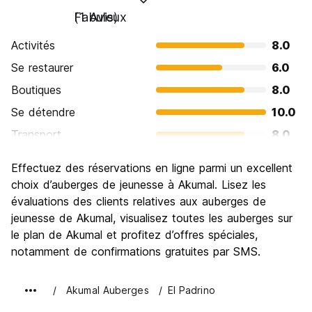
Fabuleux
(1 Avis)
Activités
8.0
Se restaurer
6.0
Boutiques
8.0
Se détendre
10.0
Transport
8.0
Visites touristiques
10.0
Effectuez des réservations en ligne parmi un excellent
Culture
8.0
choix d’auberges de jeunesse à Akumal. Lisez les
Sortir le soir / faire la fête
évaluations des clients relatives aux auberges de
6.0
jeunesse de Akumal, visualisez toutes les auberges sur
Bonnes affaires
10.0
le plan de Akumal et profitez d’offres spéciales,
notamment de confirmations gratuites par SMS.
Akumal Auberges
El Padrino