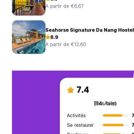
A partir de €6.67
Seahorse Signature Da Nang Hostel
8.9
A partir de €12.60
7.4
Très bien
(84 Avis)
Activités
7
Se restaurer
7