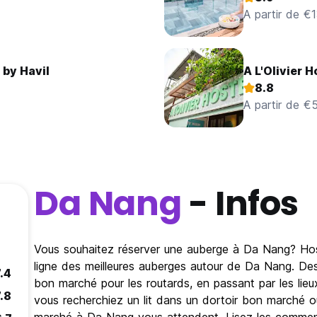
A partir de €
 by Havil
A L'Olivier H
8.8
A partir de €
Da Nang
- Infos
Vous souhaitez réserver une auberge à Da Nang? Host
ligne des meilleures auberges autour de Da Nang. De
.4
bon marché pour les routards, en passant par les lie
.8
vous recherchiez un lit dans un dortoir bon marché 