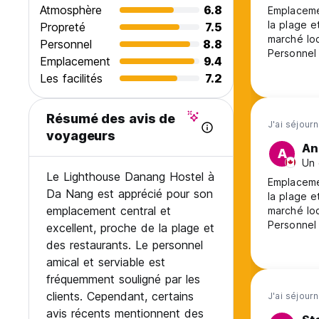
Conditions générales d'utilisation
Atmosphère
6.8
Emplacemen
la plage e
Propreté
7.5
Annulation gratuite : 1 jour avant l'arrivée sans être facturé
marché loc
Personnel
8.8
Personnel 
Arrivée à partir de 14h00
Emplacement
9.4
mais n’en 
Les facilités
7.2
passages i
Départ avant 11h00
Paiement à l'arrivée : espèces et carte de crédit
Résumé des avis de
J'ai séjour
voyageurs
Taxe incluse
An
A
Un 
Petit déjeuner non compris
Le Lighthouse Danang Hostel à
Emplacemen
Da Nang est apprécié pour son
la plage e
Il est interdit de fumer dans les chambres, mais il y a une 
emplacement central et
marché loc
Personnel 
excellent, proche de la plage et
Restriction d'âge : 12+
mais n’en 
des restaurants. Le personnel
passages i
Heures d'ouverture de la réception : de 7h00 à 23h00 (Aut
amical et serviable est
fréquemment souligné par les
clients. Cependant, certains
J'ai séjourn
avis récents mentionnent des