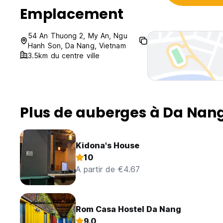
Emplacement
54 An Thuong 2, My An, Ngu
Hanh Son, Da Nang, Vietnam
3.5km du centre ville
Plus de auberges à Da Nan
Kidona's House
10
A partir de €4.67
Rom Casa Hostel Da Nang
9.0