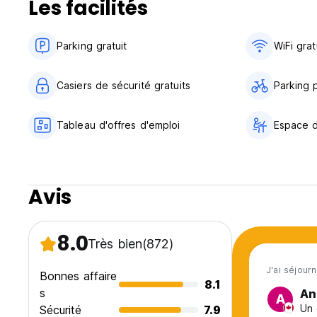
Les facilités
Op La Cafe (en face de l'auberge) - Le lieu de prédilectio
crêpes, des croissants, des œufs et bien d'autres choses 
Parking gratuit
WiFi grat
Rainbowl Poke (An Thuong 30 - 5 minutes à pied) Vous che
faut. Notre restaurant de poke d'inspiration hawaïenne p
salades.
Casiers de sécurité gratuits
Parking 
La plage située juste en face du Light House présente de t
intermédiaires. Il est possible de louer une planche de su
Tableau d'offres d'emploi
Espace 
moniteur de surf local !
Points forts :
Avis
- À 2 minutes à pied de la plage.
- Bikini Bottom et Op La - Café/bar interne, petit-déjeuner
de fin de soirée.
8.0
Très bien
(872)
- Espace de détente sur le toit
J'ai séjour
Bonnes affaire
8.1
- Chambres privées avec salle de bains
s
An
A
Un 
Sécurité
7.9