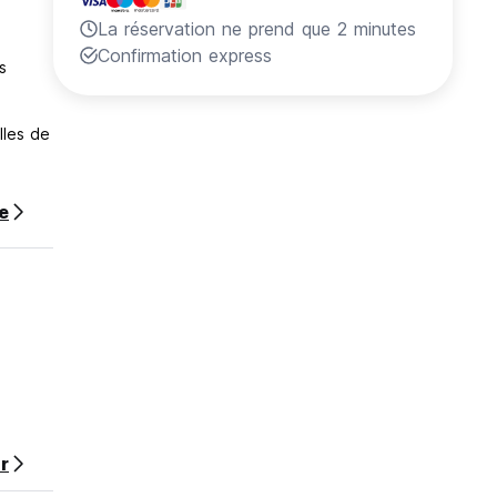
La réservation ne prend que 2 minutes
Confirmation express
s
lles de
te
nel de
cienne
outre,
 plus
r