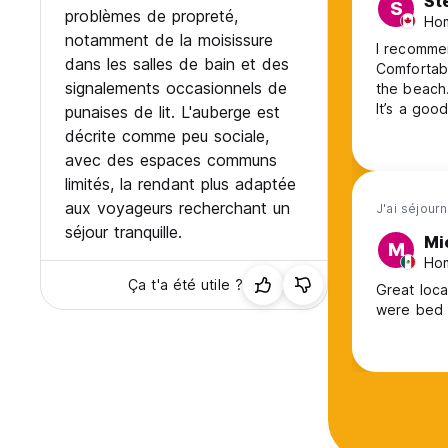
St
S
problèmes de propreté,
Ho
notamment de la moisissure
I recomme
dans les salles de bain et des
Comfortabl
signalements occasionnels de
the beach.
It’s a goo
punaises de lit. L'auberge est
social. Go 
décrite comme peu sociale,
avec des espaces communs
limités, la rendant plus adaptée
aux voyageurs recherchant un
J'ai séjour
séjour tranquille.
Mi
M
Ho
Ça t'a été utile ?
Great loca
were bed 