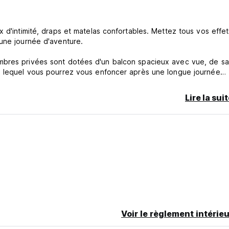
 d'intimité, draps et matelas confortables. Mettez tous vos effet
 une journée d'aventure.
mbres privées sont dotées d'un balcon spacieux avec vue, de sa
ns lequel vous pourrez vous enfoncer après une longue journée
Lire la sui
e, Ba Na Hills, Hoi An ou ailleurs ? Demandez à l'aimable person
ns le centre du Vietnam. Des excursions d'une journée vers l'an
is qu'à 30 km au nord se trouve le col historique de Hai Van. En 
art pour leur voyage au Viêt Nam. Situé sur la plage publique la
os.
estaurants situés à proximité :
 poutines, des fromages grillés, des poissons et des frites, des
Voir le règlement intérieu