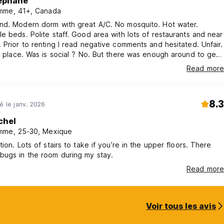
ephane
mme, 41+, Canada
nd. Modern dorm with great A/C. No mosquito. Hot water.
e beds. Polite staff. Good area with lots of restaurants and near
 Prior to renting I read negative comments and hesitated. Unfair.
d place. Was is social ? No. But there was enough around to get
!
Read more
8.3
né le janv. 2026
chel
mme, 25-30, Mexique
tion. Lots of stairs to take if you’re in the upper floors. There
bugs in the room during my stay.
Read more
Voir tous les avis