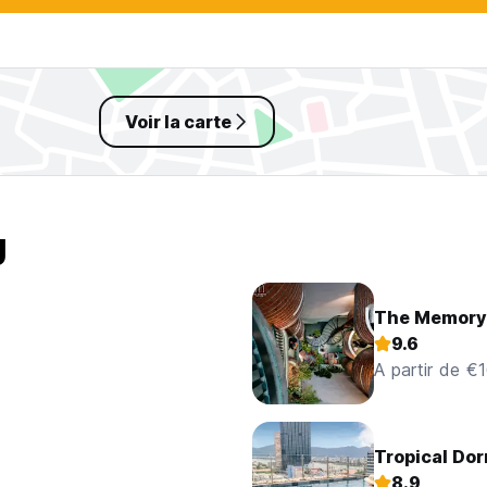
Voir la carte
g
The Memory
9.6
A partir de €
Tropical Do
8.9