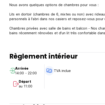
Nous avons quelques options de chambres pour vous :
Lits en dortoir (chambres de 6, mixtes ou non) avec rideaux
personnels à l'abri dans nos casiers et reposez-vous pour
Chambres privées avec salle de bains et balcon - Nos cha
bains récemment rénovées et d'un lit très confortable da
d'exploration.
Vous avez besoin d'aide pour réserver des excursions à Hu
la réception qui se fera un plaisir de vous aider.
Règlement intérieur
Da Nang est un bon point de départ pour vos aventures da
ville de Hoi An se trouvent à seulement 20 km au sud, tand
Arrivée
les clients considèrent Da Nang comme un bon point de dép
TVA inclue
14:00 - 22:00
propre du Viêt Nam, il est facile d'y prendre un peu de rep
Départ
Les clients peuvent déguster des plats délicieux dans les r
au 11:00
Bikini Bottom (en face de l'auberge) - Des hamburgers, des
cocktails et bien d'autres choses encore.