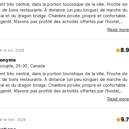
t très central, dans la portion touristique de la ville. Proche de
t de bons restaurants. À distance (un peu longue) de marche du
 par l'établissement
al et du dragon bridge. Chambre privée; propre et confortable.
gentil. N’avons pas profité des activités offertes par l’hostel,
avons pas vraiment vu non plus qui avaient lieu lors de nos
Read more
n/out dans l’hostel.
8.9
né le avr. 2026
onyme
couple, 25-30, Canada
t très central, dans la portion touristique de la ville. Proche de
t de bons restaurants. À distance (un peu longue) de marche du
zone fumeur.
al et du dragon bridge. Chambre privée; propre et confortable.
gentil. N’avons pas profité des activités offertes par l’hostel,
avons pas vraiment vu non plus qui avaient lieu lors de nos
Read more
n/out dans l’hostel.
o-translated from original language)
9.7
é le févr. 2026