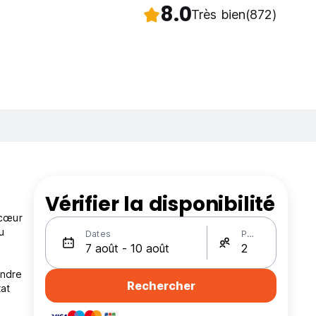
8.0
Très bien
(872)
Vérifier la disponibilité
 cœur
u
Dates
Personnes
endre
Rechercher
at