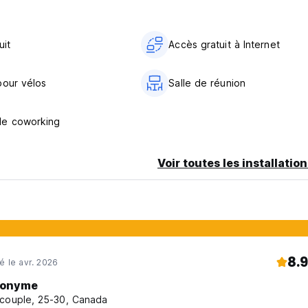
n pour un bon petit-déjeuner, avec des muffins, des plateaux, de
encore.
uit
Accès gratuit à Internet
rchez quelque chose d'un peu plus sain ? Nous avons ce qu'il 
ropose des poke bowls, des smoothie bowls, des tacos sushi et d
pour vélos
Salle de réunion
rès belles vagues, parfaites pour les surfeurs débutants ou
rf. Si vous êtes novice en la matière, vous pouvez même faire app
de coworking
Voir toutes les installatio
, brunch, déjeuner, deuxième déjeuner, goûter, avant-match, dîner
8.9
né le avr. 2026
onyme
couple, 25-30, Canada