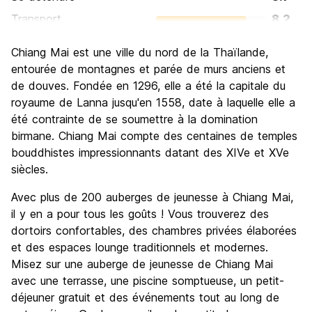
Transport
8.2
Visites touristiques
8.9
Chiang Mai est une ville du nord de la Thaïlande,
Culture
9.0
entourée de montagnes et parée de murs anciens et
Sortir le soir / faire la fête
de douves. Fondée en 1296, elle a été la capitale du
7.8
royaume de Lanna jusqu'en 1558, date à laquelle elle a
Bonnes affaires
9.1
été contrainte de se soumettre à la domination
birmane. Chiang Mai compte des centaines de temples
bouddhistes impressionnants datant des XIVe et XVe
siècles.
Avec plus de 200 auberges de jeunesse à Chiang Mai,
il y en a pour tous les goûts ! Vous trouverez des
dortoirs confortables, des chambres privées élaborées
et des espaces lounge traditionnels et modernes.
Misez sur une auberge de jeunesse de Chiang Mai
avec une terrasse, une piscine somptueuse, un petit-
déjeuner gratuit et des événements tout au long de