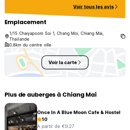
eau et biscuits à 
Voir tous les avis
Dommage que la 
douche soit paya
certaines person
Emplacement
irrespectueuses (
4h du matin par
1/15 Chaiyapoom Soi 1, Chang Moi, Chiang Mai,
Thaïlande
0.8km du centre ville
Voir la carte
Plus de auberges à Chiang Mai
Once In A Blue Moon Cafe & Hostel
10
A partir de €9.27