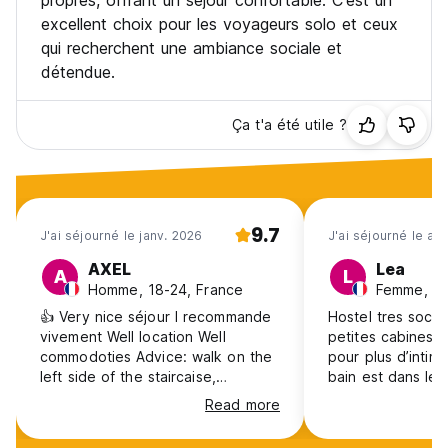
propres, offrant un séjour confortable. C'est un
excellent choix pour les voyageurs solo et ceux
qui recherchent une ambiance sociale et
détendue.
Ça t'a été utile ?
9.7
J'ai séjourné le janv. 2026
J'ai séjourné le avr
AXEL
Lea
A
L
Homme, 18-24, France
Femme, 25
👍 Very nice séjour I recommande
Hostel tres socia
vivement Well location Well
petites cabines d
commodoties Advice: walk on the
pour plus d’intimi
left side of the staircaise,
bain est dans le 
Otherwise, maybe you hit the wall
n’est pas le plus
Read more
on the right. 💯 AXEL SIRECH
bruit et lumière 
la douche. Perso