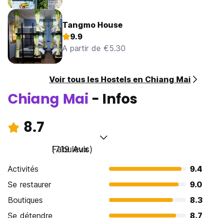
Tangmo House
9.9
A partir de €5.30
Voir tous les Hostels en Chiang Mai
Chiang Mai
- Infos
8.7
Fabuleux
(719 Avis)
Activités
9.4
Se restaurer
9.0
Boutiques
8.3
Se détendre
8.7