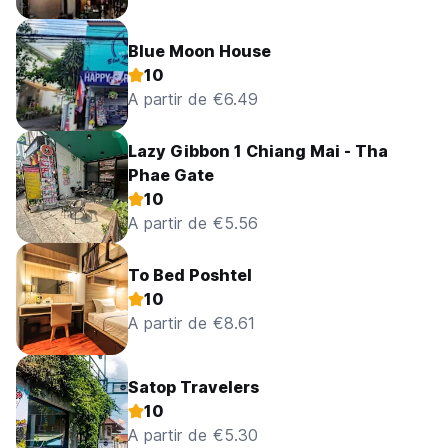
Blue Moon House
10
A partir de €6.49
Lazy Gibbon 1 Chiang Mai - Tha
Phae Gate
10
A partir de €5.56
To Bed Poshtel
10
A partir de €8.61
Satop Travelers
10
A partir de €5.30