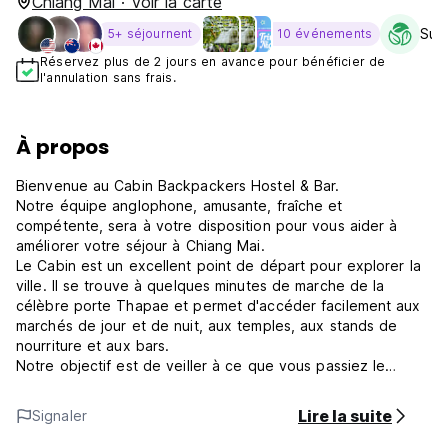
Chiang Mai · Voir la carte
Sust
5+ séjournent
10 événements
Réservez plus de 2 jours en avance pour bénéficier de
l'annulation sans frais.
À propos
Bienvenue au Cabin Backpackers Hostel & Bar.
Notre équipe anglophone, amusante, fraîche et
compétente, sera à votre disposition pour vous aider à
améliorer votre séjour à Chiang Mai.
Le Cabin est un excellent point de départ pour explorer la
ville. Il se trouve à quelques minutes de marche de la
célèbre porte Thapae et permet d'accéder facilement aux
marchés de jour et de nuit, aux temples, aux stands de
nourriture et aux bars.
Notre objectif est de veiller à ce que vous passiez le
meilleur séjour possible à The Cabin et de vous donner des
conseils impartiaux sur les excursions qui pourraient vous
Lire la suite
Signaler
intéresser.
Nous ne sommes pas une auberge où l'on fait la fête et