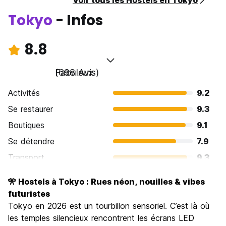
Voir tous les Hostels en Tokyo
Tokyo
- Infos
8.8
Fabuleux
(698 Avis)
Activités
9.2
Se restaurer
9.3
Boutiques
9.1
Se détendre
7.9
Transport
9.3
Visites touristiques
9.1
🎌 Hostels à Tokyo : Rues néon, nouilles & vibes
Culture
9.3
futuristes
Sortir le soir / faire la fête
Tokyo en 2026 est un tourbillon sensoriel. C’est là où
8.5
les temples silencieux rencontrent les écrans LED
Bonnes affaires
7.5