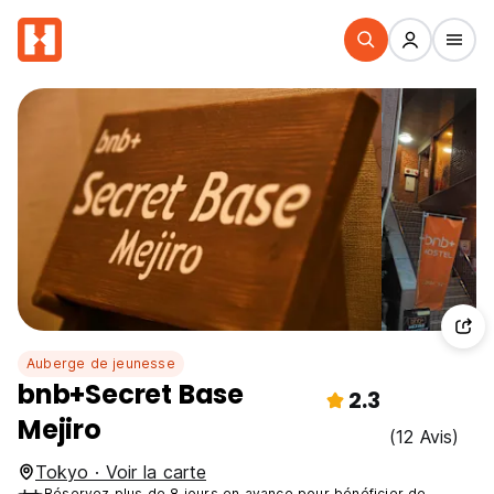
Auberge de jeunesse
bnb+Secret Base
2.3
Mejiro
(12 Avis)
Tokyo · Voir la carte
Réservez plus de 8 jours en avance pour bénéficier de