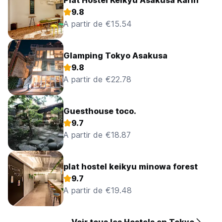
Plat Hostel Keikyu Asakusa Karin
9.8
A partir de €15.54
Glamping Tokyo Asakusa
9.8
A partir de €22.78
Guesthouse toco.
9.7
A partir de €18.87
plat hostel keikyu minowa forest
9.7
A partir de €19.48