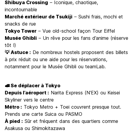
Shibuya Crossing
– Iconique, chaotique,
incontournable
Marché extérieur de Tsukiji
– Sushi frais, mochi et
snacks de rue
Tokyo Tower
– Vue old-school façon Tour Eiffel
Musée Ghibli
– Un rêve pour les fans d’anime (réserve
tôt !)
💡 Astuce :
De nombreux hostels proposent des billets
à prix réduit ou une aide pour les réservations,
notamment pour le Musée Ghibli ou teamLab.
🚅 Se déplacer à Tokyo
Depuis l’aéroport :
Narita Express (N’EX) ou Keisei
Skyliner vers le centre
Métro :
Tokyo Metro + Toei couvrent presque tout.
Prends une carte Suica ou PASMO
À pied :
Sûr et fréquent dans des quartiers comme
Asakusa ou Shimokitazawa