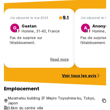
9.1
J'ai séjourné le mai 2023
J'ai séjourné le ma
Gaetan
Anonym
G
A
Homme, 31-40, France
Homme, 31
Pas de surprise sur
Pas de surprise s
l’établissement.
l’établissement.
Read more
Voir tous les avis
Emplacement
Muramatsu building 2F Mejiro Toyoshima-ku, Tokyo,
Japon
3.8km du centre ville