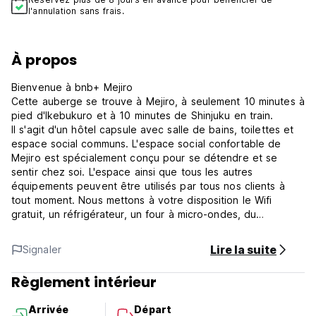
l'annulation sans frais.
À propos
Bienvenue à bnb+ Mejiro
Cette auberge se trouve à Mejiro, à seulement 10 minutes à
pied d'Ikebukuro et à 10 minutes de Shinjuku en train.
Il s'agit d'un hôtel capsule avec salle de bains, toilettes et
espace social communs. L'espace social confortable de
Mejiro est spécialement conçu pour se détendre et se
sentir chez soi. L'espace ainsi que tous les autres
équipements peuvent être utilisés par tous nos clients à
tout moment. Nous mettons à votre disposition le Wifi
gratuit, un réfrigérateur, un four à micro-ondes, du
shampoing, du savon pour le corps et de l'après-shampoing
gratuits.
Lire la suite
Signaler
Les environs sont plutôt calmes, avec quelques restaurants,
un supermarché à proximité et la gare de Mejiro au coin de
Règlement intérieur
la rue.
Les lieux de vie nocturne se trouvent à Ikebukuro, tous les
Arrivée
Départ
jours de la semaine. (Auto-translated from original