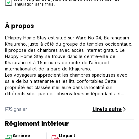
l'annulation sans frais.
À propos
L'Happy Home Stay est situé sur Ward No 04, Bajranggarh,
Khajuraho, juste à côté du groupe de temples occidentaux.
Il propose des chambres avec accès Internet gratuit. Le
Happy Home Stay se trouve dans le centre-ville de
Khajuraho et à 15 minutes de route de l'aéroport
international et de la gare de Khajuraho.
Les voyageurs apprécient les chambres spacieuses avec
salle de bain attenante et les lits confortables.Cette
propriété est classée meilleure dans la localité sur
différents sites par des observateurs indépendants et
maintient sa note supérieure à 9,4 depuis lors. Des plats
faits maison sont disponibles à la propriété, safari Jugale,
Lire la suite
Signaler
visite de temple, chute d'eau, visites de sites locaux sont
organisés à partir de la propriété elle-même.
Règlement intérieur
***Politique et conditions de la propriété :
1. Politique d'annulation : 3 jours avant l'arrivée.
Arrivée
Départ
2. Arrivée de 10h00 à 23h00.