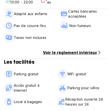
10:00 - 23:00
au
3. Départ avant 11h00.
4. Paiement à l'arrivée en espèces uniquement.
Cartes bancaires
5. Heures d'ouverture de la réception : 24 heures.
Adapté aux enfants
acceptées
6. Pas de restriction d'âge.
7. Taxes incluses.
Pas de couvre-feu
Non-fumeurs
8. Petit déjeuner inclus uniquement dans les chambres
privées.
Taxes non incluses
9. Pas d'animaux domestiques. (Auto-translated from original
language)
Voir le règlement intérieur
Les facilités
Parking gratuit
WiFi gratuit
Accès gratuit à
Parking pour vélos
Internet
Réception ouverte 24
Local à bagages
heures sur 24