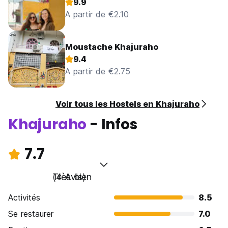
9.9
A partir de €2.10
Moustache Khajuraho
9.4
A partir de €2.75
Voir tous les Hostels en Khajuraho
Khajuraho
- Infos
7.7
Très bien
(4 Avis)
Activités
8.5
Se restaurer
7.0