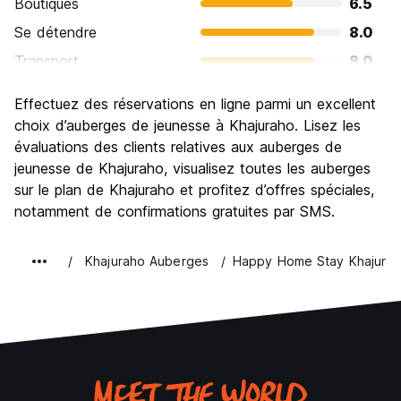
Boutiques
6.5
Se détendre
8.0
Transport
8.0
Visites touristiques
10.0
Effectuez des réservations en ligne parmi un excellent
Culture
9.0
choix d’auberges de jeunesse à Khajuraho. Lisez les
Sortir le soir / faire la fête
évaluations des clients relatives aux auberges de
3.5
jeunesse de Khajuraho, visualisez toutes les auberges
Bonnes affaires
8.5
sur le plan de Khajuraho et profitez d’offres spéciales,
notamment de confirmations gratuites par SMS.
Khajuraho Auberges
Happy Home Stay Khajura