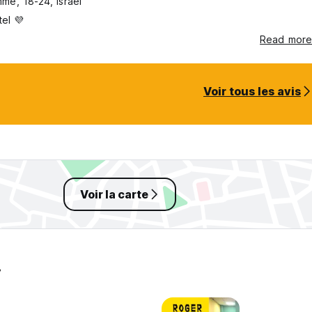
me, 18-24, Israel
tel 💜
Read more
Voir tous les avis
Voir la carte
v