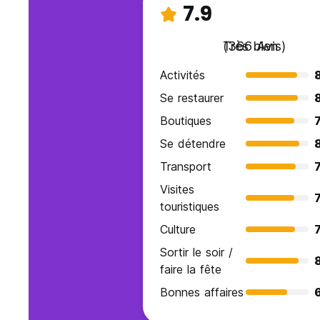
7.9
Très bien
(366 Avis)
Activités
Se restaurer
Boutiques
7
Se détendre
Transport
7
Visites
7
touristiques
Culture
7
Sortir le soir /
faire la fête
Bonnes affaires