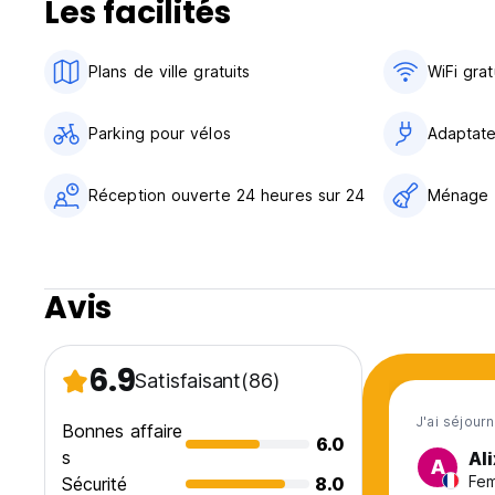
Les facilités
*Caravanes privées : 18-120 ans.
Non fumeur.
La durée maximale du séjour est de 14 jours. (Auto-transla
Plans de ville gratuits
WiFi grat
Parking pour vélos
Adaptate
Réception ouverte 24 heures sur 24
Ménage
Avis
6.9
Satisfaisant
(86)
J'ai séjour
Bonnes affaire
6.0
s
Ali
A
Fem
Sécurité
8.0