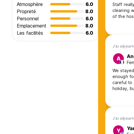
Atmosphère
6.0
Staff real
cleaning w
Propreté
8.0
of the hos
Personnel
6.0
Emplacement
8.0
Les facilités
6.0
J'ai séjourn
An
A
Fem
We stayed 
enough for
careful to
holiday, buses are not r
the centra
beach. So 
J'ai séjourn
Ya
Y