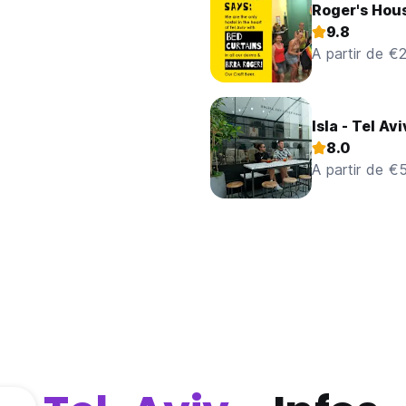
Roger's Hous
9.8
A partir de €
Isla - Tel Avi
8.0
A partir de €