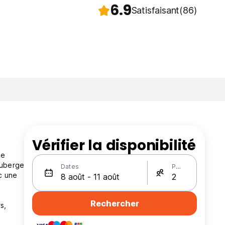
6.9
Satisfaisant
(86)
Vérifier la disponibilité
de
auberge
Dates
Personnes
c une
Rechercher
s,