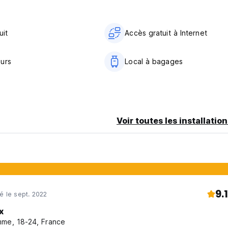
ted from original language)
uit
Accès gratuit à Internet
urs
Local à bagages
Voir toutes les installatio
9.1
né le sept. 2022
x
me, 18-24, France