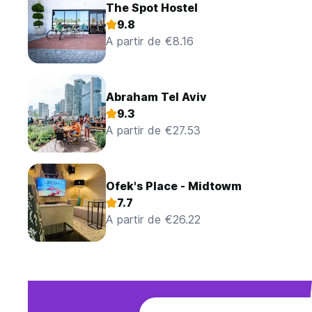
The Spot Hostel
9.8
A partir de €8.16
Abraham Tel Aviv
9.3
A partir de €27.53
Ofek's Place - Midtowm
7.7
A partir de €26.22