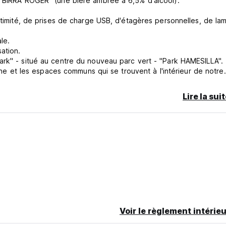
 "BIRRA ROGER" (une bière ambrée à 6,5% d'alcool).
intimité, de prises de charge USB, d'étagères personnelles, de la
le.
ation.
ark" - situé au centre du nouveau parc vert - "Park HAMESILLA".
sine et les espaces communs qui se trouvent à l'intérieur de notre
ne climatisation). Nous avons aussi des dortoirs... Nous disposon
ale et de nombreux canapés pour se détendre à l'intérieur et à
Lire la sui
z économiser quelques dollars pour un espace privé (ou un dortoi
 débit.
re carte avant votre arrivée.
ment - le prix est soumis à une taxe de 17 % pour tout client n'ay
Voir le règlement intérieu