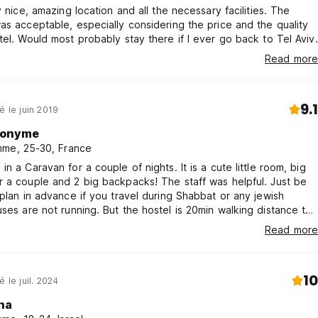
ly nice, amazing location and all the necessary facilities. The
as acceptable, especially considering the price and the quality
tel. Would most probably stay there if I ever go back to Tel Aviv.
Read more
9.1
é le juin 2019
onyme
me, 25-30, France
in a Caravan for a couple of nights. It is a cute little room, big
 a couple and 2 big backpacks! The staff was helpful. Just be
 plan in advance if you travel during Shabbat or any jewish
unning. But the hostel is 20min walking distance to
l bus station and 30min from the airport, also 10min to the
Read more
really good location.
10
é le juil. 2024
na