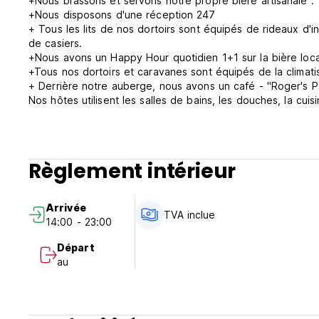
+Nous brassons et servons notre propre bière artisanale :
+Nous disposons d'une réception 247
+ Tous les lits de nos dortoirs sont équipés de rideaux d'
de casiers.
+Nous avons un Happy Hour quotidien 1+1 sur la bière loca
+Tous nos dortoirs et caravanes sont équipés de la climatis
+ Derrière notre auberge, nous avons un café - "Roger's P
Nos hôtes utilisent les salles de bains, les douches, la cui
bâtiment principal (toutes les caravanes sont équipées d'u
zones communes agréables où l'on sert de la bière artisan
l'extérieur. Si vous aimez les aventures et que vous voule
votre place est chez nous et Cara- Fun !
Règlement intérieur
Caravan Hostel Tel Aviv Politiques et conditions :
Politique d'annulation : 72h avant l'arrivée.
Arrivée de 14h00 à 23h00.
Arrivée
Départ avant 11h00.
TVA inclue
14:00 - 23:00
Paiement à l'arrivée en espèces, par carte de crédit ou de
Cette propriété peut effectuer une pré-autorisation de vot
Départ
Généralités :
au
Taxes incluses (pour les non-ressortissants d'Israël unique
de carte de visa touristique reçue à l'aéroport).
Pas de couvre-feu.
*Chambres en dortoir : 18 - 45 ans seulement.