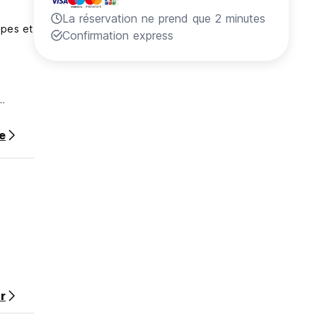
La réservation ne prend que 2 minutes
mpes et
Confirmation express
s de
te
r),
ant pas
r