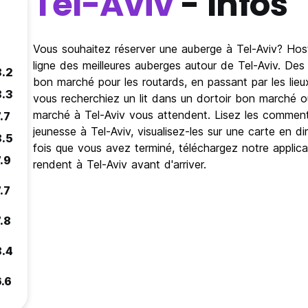
Tel-Aviv
- Infos
Vous souhaitez réserver une auberge à Tel-Aviv? Host
ligne des meilleures auberges autour de Tel-Aviv. De
8.2
bon marché pour les routards, en passant par les lie
8.3
vous recherchiez un lit dans un dortoir bon marché 
marché à Tel-Aviv vous attendent. Lisez les commenta
.7
jeunesse à Tel-Aviv, visualisez-les sur une carte en di
8.5
fois que vous avez terminé, téléchargez notre applica
.9
rendent à Tel-Aviv avant d'arriver.
.7
.8
8.4
6.6