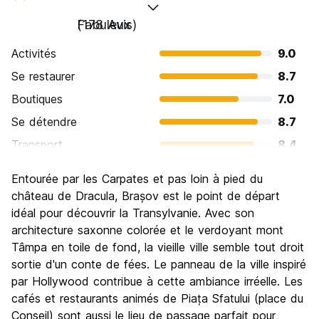
Fabuleux
(178 Avis)
Activités
9.0
Se restaurer
8.7
Boutiques
7.0
Se détendre
8.7
Transport
8.4
Visites touristiques
9.0
Entourée par les Carpates et pas loin à pied du
Culture
8.8
château de Dracula, Brașov est le point de départ
Sortir le soir / faire la fête
idéal pour découvrir la Transylvanie. Avec son
7.2
architecture saxonne colorée et le verdoyant mont
Bonnes affaires
9.0
Tâmpa en toile de fond, la vieille ville semble tout droit
sortie d'un conte de fées. Le panneau de la ville inspiré
par Hollywood contribue à cette ambiance irréelle. Les
cafés et restaurants animés de Piața Sfatului (place du
Conseil) sont aussi le lieu de passage parfait pour