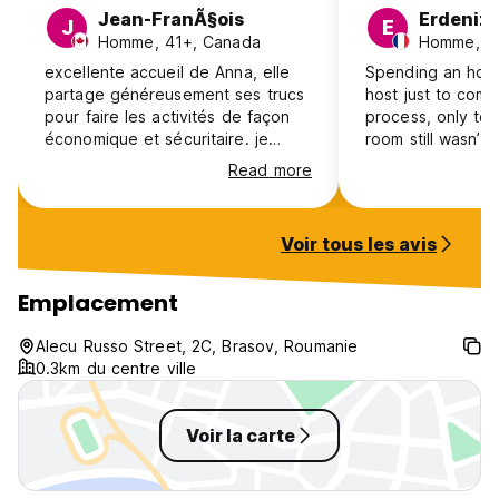
Jean-FranÃ§ois
Erdeniz
J
E
Homme, 41+, Canada
Homme, 18
excellente accueil de Anna, elle
Spending an hour 
partage généreusement ses trucs
host just to comp
pour faire les activités de façon
process, only to 
économique et sécuritaire. je
room still wasn’t
recommande a 100% malgré qu'il
was quite surpris
Read more
n'y ait pas d'air climatisée. l'endroit
inconvenient. Anna is a kind and
a peu d'espaces communs mais il
dedicated host w
est très bien situé.
hard for the host
Voir tous les avis
sometimes enters
bathrooms withou
either to tidy up
Emplacement
certain basic ite
feel like a lack 
Alecu Russo Street, 2C, Brasov, Roumanie
lead to awkward sit
0.3km du centre ville
overall, a VERY 
experience.
Voir la carte