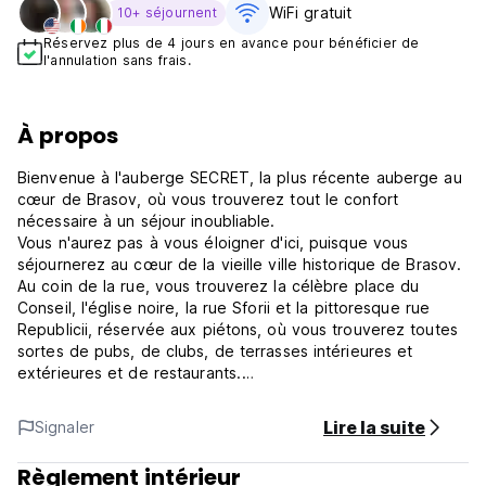
WiFi gratuit
10+ séjournent
Réservez plus de 4 jours en avance pour bénéficier de
l'annulation sans frais.
À propos
Bienvenue à l'auberge SECRET, la plus récente auberge au
cœur de Brasov, où vous trouverez tout le confort
nécessaire à un séjour inoubliable.
Vous n'aurez pas à vous éloigner d'ici, puisque vous
séjournerez au cœur de la vieille ville historique de Brasov.
Au coin de la rue, vous trouverez la célèbre place du
Conseil, l'église noire, la rue Sforii et la pittoresque rue
Republicii, réservée aux piétons, où vous trouverez toutes
sortes de pubs, de clubs, de terrasses intérieures et
extérieures et de restaurants.
L'unité d'hébergement dispose d'une salle commune avec
un bureau, une télévision à écran plat et des chaînes
Lire la suite
Signaler
câblées. La cuisine dispose d'un coin repas et est équipée
d'un réfrigérateur, d'un four à micro-ondes, d'un grille-pain,
Règlement intérieur
d'un cuiseur à œufs, d'une machine à sandwich, d'une