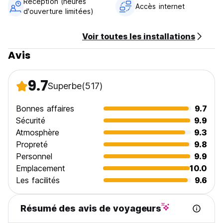
Réception (heures
L'établissement n'est pas équipé pour accueillir les
Accès internet
d'ouverture limitées)
personnes ayant des besoins particuliers (par exemple, les
fauteuils roulants).
Les animaux domestiques ne sont pas admis.
Voir toutes les installations
Nous n'acceptons pas les clients de moins de 3 ans.
Avis
Il est interdit de fumer dans l'auberge, y compris les
cigarettes électroniques.
Les taxes sont incluses. (Auto-translated from original
9.7
language)
Superbe
(517)
Bonnes affaires
9.7
Sécurité
9.9
Atmosphère
9.3
Propreté
9.8
Personnel
9.9
Emplacement
10.0
Les facilités
9.6
Résumé des avis de voyageurs