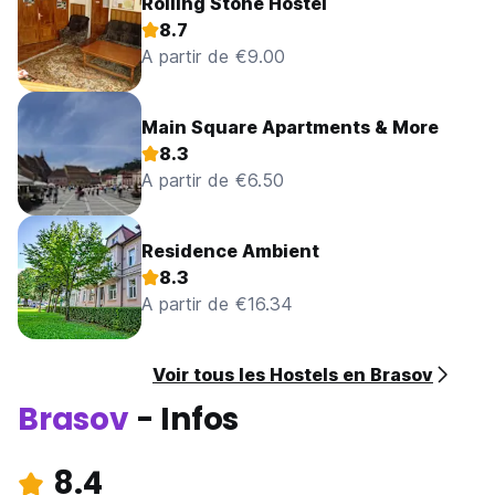
Rolling Stone Hostel
8.7
A partir de €9.00
Main Square Apartments & More
8.3
A partir de €6.50
Residence Ambient
8.3
A partir de €16.34
Voir tous les Hostels en Brasov
Brasov
- Infos
8.4