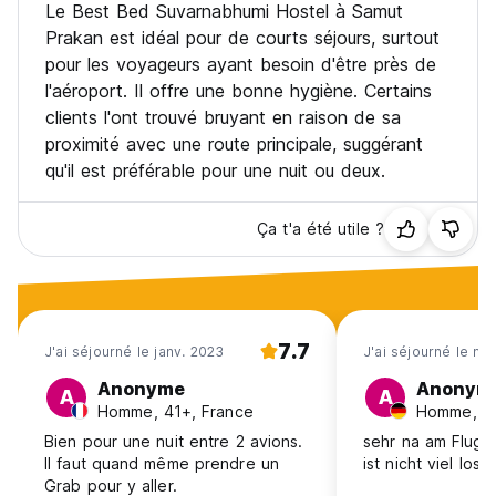
Le Best Bed Suvarnabhumi Hostel à Samut
Prakan est idéal pour de courts séjours, surtout
pour les voyageurs ayant besoin d'être près de
l'aéroport. Il offre une bonne hygiène. Certains
clients l'ont trouvé bruyant en raison de sa
proximité avec une route principale, suggérant
qu'il est préférable pour une nuit ou deux.
Ça t'a été utile ?
7.7
J'ai séjourné le janv. 2023
J'ai séjourné le m
Anonyme
Anonym
A
A
Homme, 41+, France
Homme, 1
Bien pour une nuit entre 2 avions.
sehr na am Flugh
Il faut quand même prendre un
ist nicht viel los
Grab pour y aller.