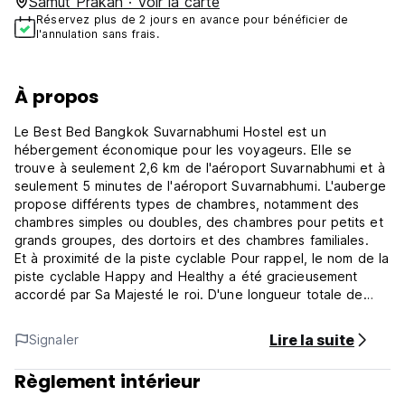
Samut Prakan · Voir la carte
Réservez plus de 2 jours en avance pour bénéficier de
l'annulation sans frais.
À propos
Le Best Bed Bangkok Suvarnabhumi Hostel est un
hébergement économique pour les voyageurs. Elle se
trouve à seulement 2,6 km de l'aéroport Suvarnabhumi et à
seulement 5 minutes de l'aéroport Suvarnabhumi. L'auberge
propose différents types de chambres, notamment des
chambres simples ou doubles, des chambres pour petits et
grands groupes, des dortoirs et des chambres familiales.
Et à proximité de la piste cyclable Pour rappel, le nom de la
piste cyclable Happy and Healthy a été gracieusement
accordé par Sa Majesté le roi. D'une longueur totale de
23,5 kilomètres, la piste cyclable intègre les meilleures
normes mondiales, avec une voie bleue pour les utilisateurs
Lire la suite
Signaler
généraux et une voie violette pour les cyclistes plus
expérimentés. La piste cyclable comprend également une
Règlement intérieur
piste cyclable de 1,6 kilomètre, une piste de course à pied
parallèle de la même distance et une piste cyclable pour