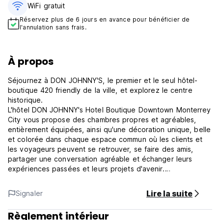
WiFi gratuit
Réservez plus de 6 jours en avance pour bénéficier de
l'annulation sans frais.
À propos
Séjournez à DON JOHNNY'S, le premier et le seul hôtel-
boutique 420 friendly de la ville, et explorez le centre
historique.
L'hôtel DON JOHNNY's Hotel Boutique Downtown Monterrey
City vous propose des chambres propres et agréables,
entièrement équipées, ainsi qu'une décoration unique, belle
et colorée dans chaque espace commun où les clients et
les voyageurs peuvent se retrouver, se faire des amis,
partager une conversation agréable et échanger leurs
expériences passées et leurs projets d'avenir.
DON JOHNNY's Hotel Boutique est un endroit où vous
pouvez vous sentir comme chez vous avec nos chambres
Lire la suite
Signaler
uniques et accueillantes dans une atmosphère mexicaine
avec un petit goût de ce qu'est le Mexique avec sa belle
Règlement intérieur
propriété coloniale rénovée des années 1900 entourée