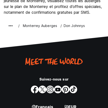
jeunesse de Monterrey, visualisez toutes les auberges
Bonnes affaires
7.0
carte d'identité, SANS EXCEPTION. (Auto-translated from
sur le plan de Monterrey et profitez d’offres spéciales,
original language)
notamment de confirmations gratuites par SMS.
Monterrey Auberges
Don Johnnys
Suivez-nous sur
Français
EUR