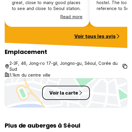
great, close to many good places
hostel. The locat
to see and close to Seoul station.
reference to Seou
watch out is if yo
Read more
alone: there tend
elderly locals lu
laneway in the e
Voir tous les avis
safe.
Emplacement
2-3F, 46, Jong-ro 17-gil, Jongno-gu, Séoul, Corée du
Sud
1.1km du centre ville
Voir la carte
Plus de auberges à Séoul