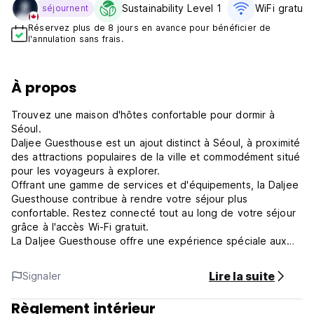
Sustainability Level 1
WiFi gratuit
séjournent
Réservez plus de 8 jours en avance pour bénéficier de
l'annulation sans frais.
À propos
Trouvez une maison d'hôtes confortable pour dormir à
Séoul.
Daljee Guesthouse est un ajout distinct à Séoul, à proximité
des attractions populaires de la ville et commodément situé
pour les voyageurs à explorer.
Offrant une gamme de services et d'équipements, la Daljee
Guesthouse contribue à rendre votre séjour plus
confortable. Restez connecté tout au long de votre séjour
grâce à l'accès Wi-Fi gratuit.
La Daljee Guesthouse offre une expérience spéciale aux
voyageurs à un prix abordable et vous pouvez rencontrer
de nombreuses personnes du monde entier.
Lire la suite
Signaler
Nous sommes à seulement une minute de marche de la
sortie 5 de la station Jongno 3-ga.
Règlement intérieur
**Politique de la maison d'hôtes (choses à vérifier avant