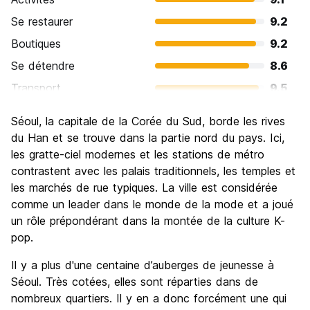
Se restaurer
9.2
Boutiques
9.2
Se détendre
8.6
Transport
9.5
Visites touristiques
9.0
Séoul, la capitale de la Corée du Sud, borde les rives
Culture
9.2
du Han et se trouve dans la partie nord du pays. Ici,
Sortir le soir / faire la fête
les gratte-ciel modernes et les stations de métro
9.0
contrastent avec les palais traditionnels, les temples et
Bonnes affaires
8.5
les marchés de rue typiques. La ville est considérée
comme un leader dans le monde de la mode et a joué
un rôle prépondérant dans la montée de la culture K-
pop.
Il y a plus d'une centaine d’auberges de jeunesse à
Séoul. Très cotées, elles sont réparties dans de
nombreux quartiers. Il y en a donc forcément une qui