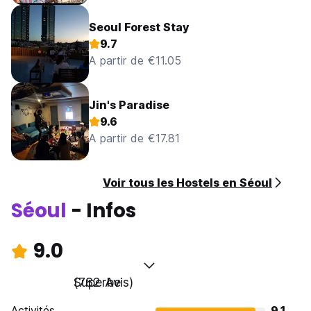
Seoul Forest Stay
9.7
A partir de €11.05
Jin's Paradise
9.6
A partir de €17.81
Voir tous les Hostels en Séoul
Séoul
- Infos
9.0
Superbe
(782 Avis)
Activités
9.1