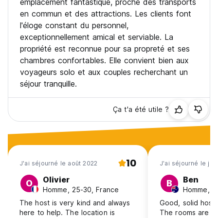
emplacement fantastique, proche des transports
en commun et des attractions. Les clients font
l'éloge constant du personnel,
exceptionnellement amical et serviable. La
propriété est reconnue pour sa propreté et ses
chambres confortables. Elle convient bien aux
voyageurs solo et aux couples recherchant un
séjour tranquille.
Ça t'a été utile ?
10
J'ai séjourné le août 2022
J'ai séjourné le ja
Olivier
Ben
O
B
Homme, 25-30, France
Homme, 25
The host is very kind and always
Good, solid hoste
here to help. The location is
The rooms are ra