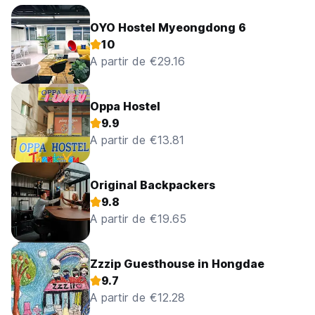
OYO Hostel Myeongdong 6
10
A partir de €29.16
Oppa Hostel
9.9
A partir de €13.81
Original Backpackers
9.8
A partir de €19.65
Zzzip Guesthouse in Hongdae
9.7
A partir de €12.28