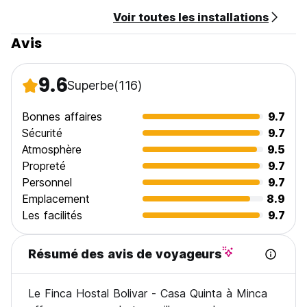
heures et la randonnée jusqu'à Casa Quinta se fait dans
Voir toutes les installations
l'obscurité.
Nous espérons vous accueillir bientôt à la Finca Hostal
Avis
Bolivar ! (Auto-translated from original language)
9.6
Superbe
(116)
Bonnes affaires
9.7
Sécurité
9.7
Atmosphère
9.5
Propreté
9.7
Personnel
9.7
Emplacement
8.9
Les facilités
9.7
Résumé des avis de voyageurs
Le Finca Hostal Bolivar - Casa Quinta à Minca