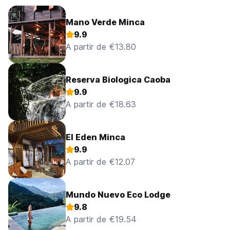
Mano Verde Minca
9.9
A partir de €13.80
Reserva Biologica Caoba
9.9
A partir de €18.63
El Eden Minca
9.9
A partir de €12.07
Mundo Nuevo Eco Lodge
9.8
A partir de €19.54