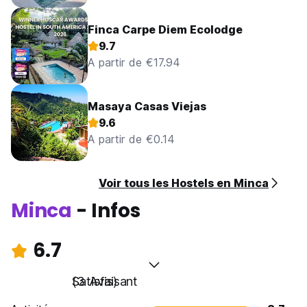
Finca Carpe Diem Ecolodge
9.7
A partir de €17.94
Masaya Casas Viejas
9.6
A partir de €0.14
Voir tous les Hostels en Minca
Minca
- Infos
6.7
Satisfaisant
(3 Avis)