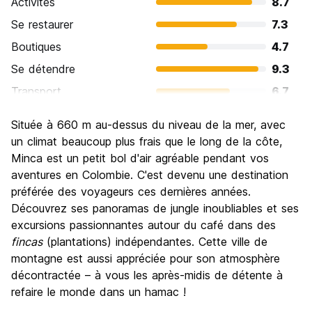
Activités
8.7
Se restaurer
7.3
Boutiques
4.7
Se détendre
9.3
Transport
6.7
Visites touristiques
6.0
Située à 660 m au-dessus du niveau de la mer, avec
Culture
6.7
un climat beaucoup plus frais que le long de la côte,
Sortir le soir / faire la fête
Minca est un petit bol d'air agréable pendant vos
2.7
aventures en Colombie. C'est devenu une destination
Bonnes affaires
8.7
préférée des voyageurs ces dernières années.
Découvrez ses panoramas de jungle inoubliables et ses
excursions passionnantes autour du café dans des
fincas
(plantations) indépendantes. Cette ville de
montagne est aussi appréciée pour son atmosphère
décontractée – à vous les après-midis de détente à
refaire le monde dans un hamac !