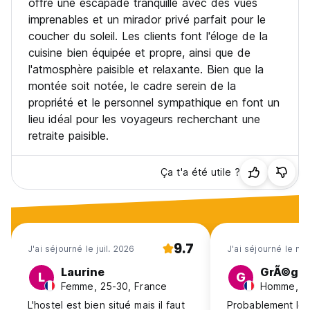
offre une escapade tranquille avec des vues
imprenables et un mirador privé parfait pour le
coucher du soleil. Les clients font l'éloge de la
cuisine bien équipée et propre, ainsi que de
l'atmosphère paisible et relaxante. Bien que la
montée soit notée, le cadre serein de la
propriété et le personnel sympathique en font un
lieu idéal pour les voyageurs recherchant une
retraite paisible.
Ça t'a été utile ?
9.7
J'ai séjourné le juil. 2026
J'ai séjourné le ma
Laurine
GrÃ©goi
L
G
Femme, 25-30, France
Homme, 18
L'hostel est bien situé mais il faut
Probablement le 