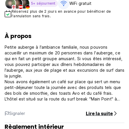
WiFi gratuit
5+ séjournent
Réservez plus de 2 jours en avance pour bénéficier de
l'annulation sans frais.
À propos
Petite auberge à l'ambiance familiale, nous pouvons
accueillir un maximum de 20 personnes dans l'auberge, ce
qui en fait un petit groupe amusant. Si vous êtes intéressé,
vous pouvez participer aux dîners hebdomadaires de
l'auberge, aux jeux de plage et aux excursions de surf dans
la jungle.
Nous avons également un café sur place qui sert un menu
petit-déjeuner toute la journée avec des produits tels que
des bols de smoothie, des toasts Avo et du café frais.
L'hôtel est situé sur la route du surf break "Main Point" à
Arugambay, où vous trouverez de nombreuses écoles de
surf, des restaurants, des cafés et des supermarchés. La
Lire la suite
Signaler
plage n'est qu'à 30 secondes de marche de l'auberge.
***Politiques de la propriété***
Règlement intérieur
Politique d'annulation : 1 jour avant l'arrivée. En cas