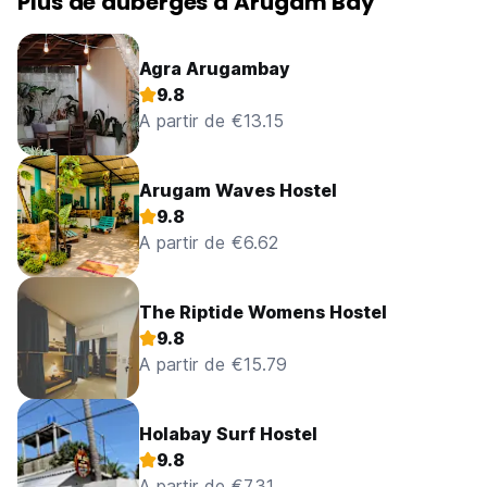
Plus de auberges à Arugam Bay
Agra Arugambay
9.8
A partir de €13.15
Arugam Waves Hostel
9.8
A partir de €6.62
The Riptide Womens Hostel
9.8
A partir de €15.79
Holabay Surf Hostel
9.8
A partir de €7.31