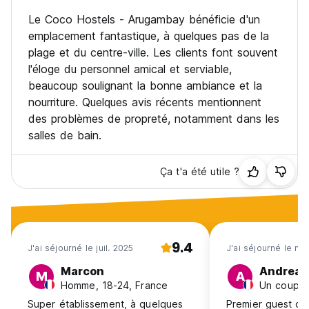
Le Coco Hostels - Arugambay bénéficie d'un
emplacement fantastique, à quelques pas de la
plage et du centre-ville. Les clients font souvent
l'éloge du personnel amical et serviable,
beaucoup soulignant la bonne ambiance et la
nourriture. Quelques avis récents mentionnent
des problèmes de propreté, notamment dans les
salles de bain.
Ça t'a été utile ?
9.4
J'ai séjourné le juil. 2025
J'ai séjourné le ma
Marcon
Andreas
M
A
Homme, 18-24, France
Un couple
Super établissement, à quelques
Premier guest de