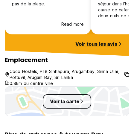
pas de la plage.
séjour dans l’host
cause de cafards
deux nuits de suite.. J’ai fa
de mon expérience
Read more
m’ont remercié et
qu’ils faisaient l
nettoyer le dorto
Voir tous les avis
cela n’arrive plus
aimable et dispon
Emplacement pro
Emplacement
Coco Hostels, P18 Sinhapura, Arugambay, Sinna Ullai,
Pottuvil, Arugam Bay, Sri Lanka
0.8km du centre ville
Voir la carte