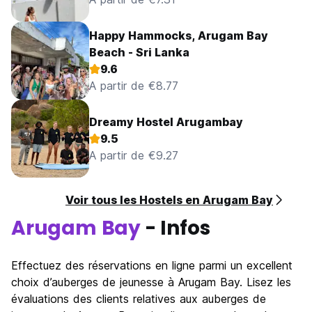
Happy Hammocks, Arugam Bay
Beach - Sri Lanka
9.6
A partir de €8.77
Dreamy Hostel Arugambay
9.5
A partir de €9.27
Voir tous les Hostels en Arugam Bay
Arugam Bay
- Infos
Effectuez des réservations en ligne parmi un excellent
choix d’auberges de jeunesse à Arugam Bay. Lisez les
évaluations des clients relatives aux auberges de