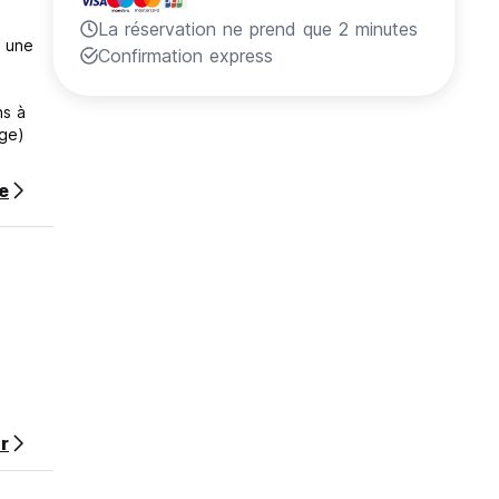
La réservation ne prend que 2 minutes
, une
Confirmation express
ns à
age)
te
r