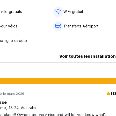
ville gratuits
WiFi gratuit
pour vélos
Transferts Aéroport
e ligne directe
Voir toutes les installatio
10
né le mars 2026
ace
me, 18-24, Australia
at place!! Owners are very nice and will let you know what’s