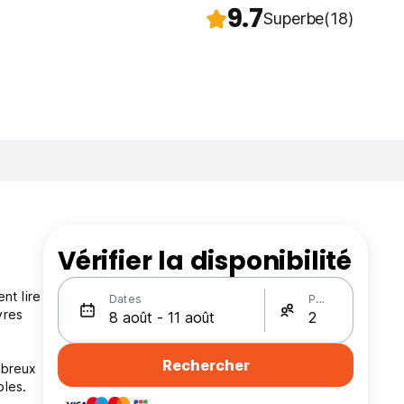
9.7
Superbe
(18)
Vérifier la disponibilité
r
nt lire
Dates
Personnes
vres
Rechercher
mbreux
bles.