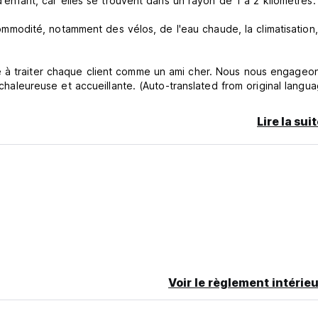
 d'enfant, car elles se trouvent dans un rayon de 1 à 2 kilomètres.
odité, notamment des vélos, de l'eau chaude, la climatisation
e à traiter chaque client comme un ami cher. Nous nous engageo
e chaleureuse et accueillante. (Auto-translated from original langu
Lire la sui
Voir le règlement intérieu