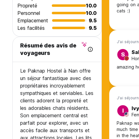
going on a
Propreté
10.0
cats :)
Personnel
10.0
Emplacement
9.5
Les facilités
9.5
J'ai séjourn
Résumé des avis de
Sa
voyageurs
S
Ho
amazing h
Le Paknap Hostel à Nan offre
un séjour fantastique avec des
propriétaires incroyablement
sympathiques et serviables. Les
J'ai séjourn
clients adorent la propreté et
les adorables chats résidents.
Iv
I
Fem
Son emplacement central est
parfait pour explorer, avec un
Paknap wa
much time 
accès facile aux transports et
in the hea
aux attractions locales. Les lits