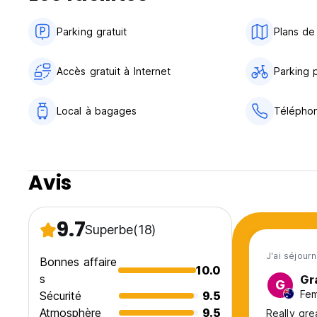
Parking gratuit
Plans de 
Accès gratuit à Internet
Parking 
Local à bagages
Téléphon
Avis
9.7
Superbe
(18)
J'ai séjour
Bonnes affaire
10.0
s
Gr
G
Fem
Sécurité
9.5
Atmosphère
9.5
Really gre