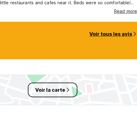
little restaurants and cafes near it. Beds were so comfortable!
ommend staying here
Read more
Voir tous les avis
Voir la carte