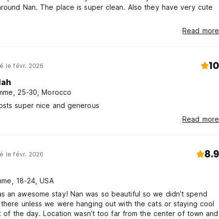
round Nan. The place is super clean. Also they have very cute
Read more
10
é le févr. 2026
lah
mme, 25-30, Morocco
osts super nice and generous
Read more
8.9
é le févr. 2026
y
me, 18-24, USA
s an awesome stay! Nan was so beautiful so we didn’t spend
there unless we were hanging out with the cats or staying cool
t of the day. Location wasn’t too far from the center of town and