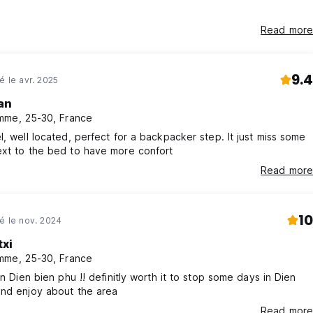
Read more
9.4
é le avr. 2025
ian
me, 25-30, France
l, well located, perfect for a backpacker step. It just miss some
ext to the bed to have more confort
Read more
10
né le nov. 2024
txi
me, 25-30, France
 in Dien bien phu !! definitly worth it to stop some days in Dien
and enjoy about the area
Read more