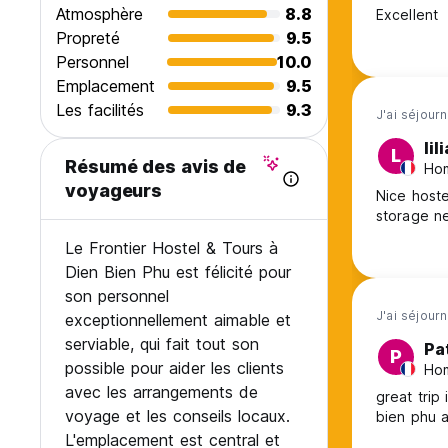
Atmosphère
8.8
Excellent
Propreté
9.5
Personnel
10.0
Emplacement
9.5
Les facilités
9.3
J'ai séjourn
lil
L
Résumé des avis de
Hom
voyageurs
Nice hoste
storage n
Le Frontier Hostel & Tours à
Dien Bien Phu est félicité pour
son personnel
J'ai séjour
exceptionnellement aimable et
serviable, qui fait tout son
Pa
P
possible pour aider les clients
Hom
avec les arrangements de
great trip
voyage et les conseils locaux.
bien phu 
L'emplacement est central et