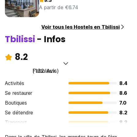
9.3
A partir de €6.74
Voir tous les Hostels en Tbilissi
Tbilissi
- Infos
8.2
Fabuleux
(132 Avis)
Activités
8.4
Se restaurer
8.6
Boutiques
7.0
Se détendre
8.2
Transport
8.2
Visites touristiques
8.7