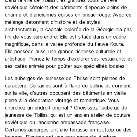
Dans la ville de Tbilissi, les grandes tours de l'ère
Culture
8.5
soviétique côtoient des bâtiments d'époque pleins de
Sortir le soir / faire la fête
charme et d'anciennes églises en brique rouge. Avec ce
7.5
mélange détonnant d'histoire et de styles
Bonnes affaires
8.8
architecturaux, la capitale colorée de la Géorgie n'a pas
fini de vous surprendre. Elle est située dans un cadre
magnifique, dans la vallée profonde du fleuve Koura.
Elle possède aussi une grande richesse culturelle et
artistique. Prenez le temps d'explorer ses restaurants et
ses cafés animés pour goûter aux spécialités locales.
Les auberges de jeunesse de Tbilissi sont pleines de
caractère. Certaines sont à flanc de colline et donnent
sur la ville, d'autres occupent des bâtiments en vieille
pierre à la décoration vintage et romantique. Vous
cherchez un endroit original ? Choisissez l'auberge de
jeunesse de Tbilissi qui est un ancien atelier de couture
soviétique ou l'ancienne ambassade française.
Certaines auberges ont une terrasse en rooftop ou des