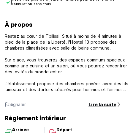
l'annulation sans frais.
À propos
Restez au cœur de Tbilissi. Situé à moins de 4 minutes à
pied de la place de la Liberté, l'Hostel 13 propose des
chambres climatisées avec salle de bains commune.
Sur place, vous trouverez des espaces communs spacieux
comme une cuisine et un salon, où vous pourrez rencontrer
des invités du monde entier.
L'établissement propose des chambres privées avec des lits
jumeaux et des dortoirs séparés pour hommes et femmes
avec des lits superposés. Certaines chambres offrent une
vue incroyable sur la ville et toutes sont fournies avec du
Lire la suite
Signaler
linge de lit et des serviettes.
Règlement intérieur
Une assistance 24 heures sur 24 est disponible à la
réception, où le personnel parle anglais et géorgien, et
Arrivée
Départ
vous êtes libre de vous enregistrer et de partir à votre