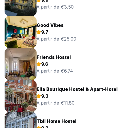
9.9
A partir de €3.50
Good Vibes
9.7
A partir de €25.00
Friends Hostel
9.6
A partir de €6.74
Elia Boutique Hostel & Apart-Hotel
9.3
A partir de €11.80
Tbil Home Hostel