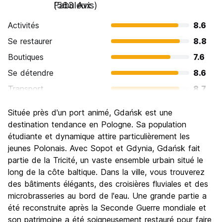
Fabuleux
(563 Avis)
Activités
8.6
Se restaurer
8.8
Boutiques
7.6
Se détendre
8.6
Transport
8.7
Visites touristiques
9.0
Située près d'un port animé, Gdańsk est une
Culture
9.0
destination tendance en Pologne. Sa population
Sortir le soir / faire la fête
étudiante et dynamique attire particulièrement les
7.8
jeunes Polonais. Avec Sopot et Gdynia, Gdańsk fait
Bonnes affaires
8.8
partie de la Tricité, un vaste ensemble urbain situé le
long de la côte baltique. Dans la ville, vous trouverez
des bâtiments élégants, des croisières fluviales et des
microbrasseries au bord de l'eau. Une grande partie a
été reconstruite après la Seconde Guerre mondiale et
son patrimoine a été soigneusement restauré pour faire