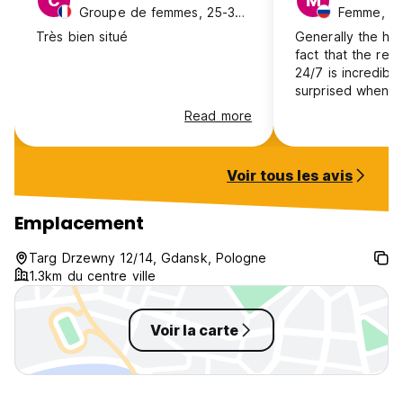
C
M
Groupe de femmes, 25-30, France
Femme, 25
Très bien situé
Generally the hos
fact that the rec
24/7 is incredible
surprised when ar
the cigaret smoke
Read more
floors and hear 
noise of drunk pe
But the room was
Voir tous les avis
What I missed was
room as it was pr
Emplacement
Targ Drzewny 12/14, Gdansk, Pologne
1.3km du centre ville
Voir la carte