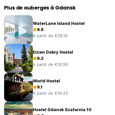
Plus de auberges à Gdansk
WaterLane Island Hostel
9.8
A partir de €28.19
Dzien Dobry Hostel
9.2
A partir de €16.39
World Hostel
9.1
A partir de €16.45
Hostel Gdansk Szafarnia 10