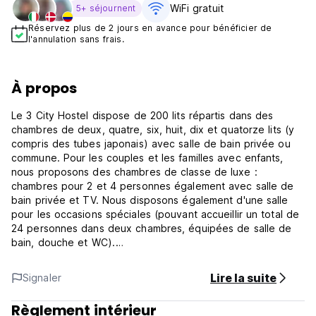
WiFi gratuit
5+ séjournent
Réservez plus de 2 jours en avance pour bénéficier de
l'annulation sans frais.
À propos
Le 3 City Hostel dispose de 200 lits répartis dans des
chambres de deux, quatre, six, huit, dix et quatorze lits (y
compris des tubes japonais) avec salle de bain privée ou
commune. Pour les couples et les familles avec enfants,
nous proposons des chambres de classe de luxe :
chambres pour 2 et 4 personnes également avec salle de
bain privée et TV. Nous disposons également d'une salle
pour les occasions spéciales (pouvant accueillir un total de
24 personnes dans deux chambres, équipées de salle de
bain, douche et WC).
Proposant un hébergement bon marché à Gdansk, nos
Lire la suite
Signaler
clients disposent d'une réception ouverte 24h/24, où vous
pouvez obtenir une aide professionnelle avec des
Règlement intérieur
informations touristiques. Un patio extérieur, appartenant à