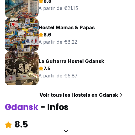
8.8
A partir de €21.15
Hostel Mamas & Papas
8.6
A partir de €8.22
La Guitarra Hostel Gdansk
7.5
A partir de €5.87
Voir tous les Hostels en Gdansk
Gdansk
- Infos
8.5