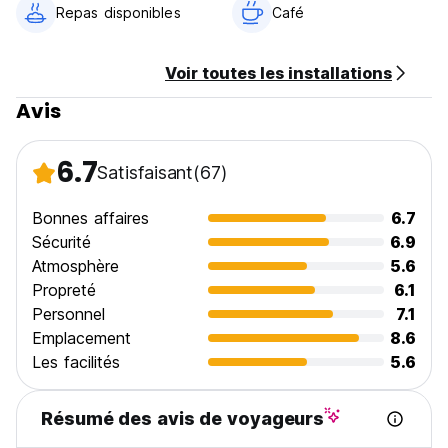
Taxes incluses
Repas disponibles
Café
Petit déjeuner non inclus
Général:
Voir toutes les installations
Réception 24h/24.
Avis
Pas de conditions particulières (Auto-translated from
original language)
6.7
Satisfaisant
(67)
Bonnes affaires
6.7
Sécurité
6.9
Atmosphère
5.6
Propreté
6.1
Personnel
7.1
Emplacement
8.6
Les facilités
5.6
Résumé des avis de voyageurs