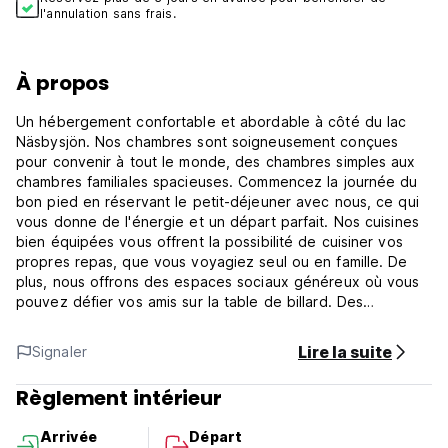
l'annulation sans frais.
À propos
Un hébergement confortable et abordable à côté du lac
Näsbysjön. Nos chambres sont soigneusement conçues
pour convenir à tout le monde, des chambres simples aux
chambres familiales spacieuses. Commencez la journée du
bon pied en réservant le petit-déjeuner avec nous, ce qui
vous donne de l'énergie et un départ parfait. Nos cuisines
bien équipées vous offrent la possibilité de cuisiner vos
propres repas, que vous voyagiez seul ou en famille. De
plus, nous offrons des espaces sociaux généreux où vous
pouvez défier vos amis sur la table de billard. Des
équipements tels qu'une connexion Wi-Fi et une laverie
sont disponibles. Il est facile de nous rejoindre depuis la
Lire la suite
Signaler
route principale E16, ou en bus et en train.
Règlement intérieur
Arrivée
Départ