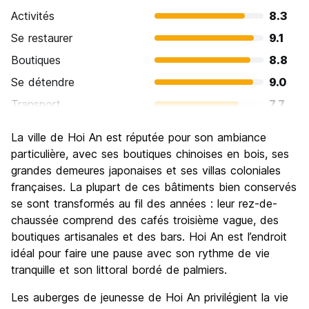
Activités
8.3
Se restaurer
9.1
Boutiques
8.8
Se détendre
9.0
Transport
7.7
Visites touristiques
8.4
La ville de Hoi An est réputée pour son ambiance
Culture
8.8
particulière, avec ses boutiques chinoises en bois, ses
Sortir le soir / faire la fête
grandes demeures japonaises et ses villas coloniales
7.0
françaises. La plupart de ces bâtiments bien conservés
Bonnes affaires
8.4
se sont transformés au fil des années : leur rez-de-
chaussée comprend des cafés troisième vague, des
boutiques artisanales et des bars. Hoi An est l’endroit
idéal pour faire une pause avec son rythme de vie
tranquille et son littoral bordé de palmiers.
Les auberges de jeunesse de Hoi An privilégient la vie