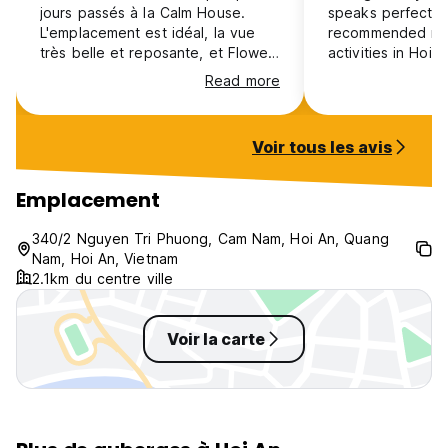
jours passés à la Calm House.
speaks perfect E
L'emplacement est idéal, la vue
recommended me 
très belle et reposante, et Flower
activities in Hoi 
nous a très bien accueillis. Merci
very calm and th
Read more
beaucoup !
lake amazing. Yo
the vegetarian re
downstairs - yum
Voir tous les avis
Emplacement
340/2 Nguyen Tri Phuong, Cam Nam, Hoi An, Quang
Nam, Hoi An, Vietnam
2.1km du centre ville
Voir la carte