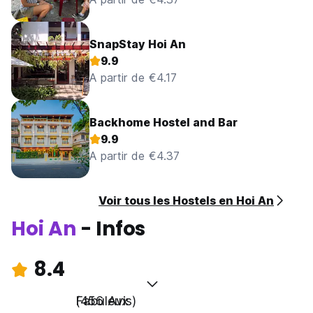
SnapStay Hoi An
9.9
A partir de €4.17
Backhome Hostel and Bar
9.9
A partir de €4.37
Voir tous les Hostels en Hoi An
Hoi An
- Infos
8.4
Fabuleux
(456 Avis)