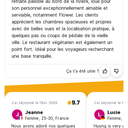
retraite paisible au bord de la rivière, loué pour
son personnel exceptionnellement aimable et
serviable, notamment Flower. Les clients
apprécient les chambres spacieuses et propres
avec de belles vues et la localisation pratique, à
quelques pas ou coups de pédale de la vieille
ville. Le restaurant végétarien est également un
point fort. Idéal pour les voyageurs recherchant
une base tranquille.
Ça t'a été utile ?
9.7
J'ai séjourné le févr. 2026
J'ai séjourné le ma
Jeanne
Lucie
J
L
Femme, 25-30, France
Femme, 25
Nous avons adoré nos quelques
Huong is very we