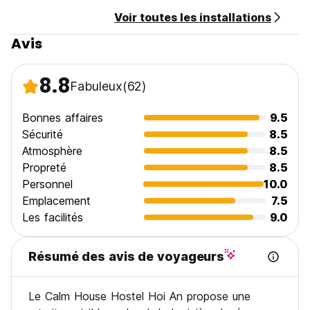
(1) Les enfants de tout âge sont les bienvenus
Voir toutes les installations
(2) Aucune restriction d'âge mais les enfants doivent
réserver avec leurs parents/tuteurs dans la chambre privée
Avis
(3) Les lits bébé et les lits d'appoint ne sont pas
disponibles dans cet établissement
10. Les animaux ne sont pas autorisés
8.8
Fabuleux
(62)
11. Horaires d'ouverture de la réception : 24 heures (Auto-
translated from original language)
Bonnes affaires
9.5
Sécurité
8.5
Atmosphère
8.5
Propreté
8.5
Personnel
10.0
Emplacement
7.5
Les facilités
9.0
Résumé des avis de voyageurs
Le Calm House Hostel Hoi An propose une