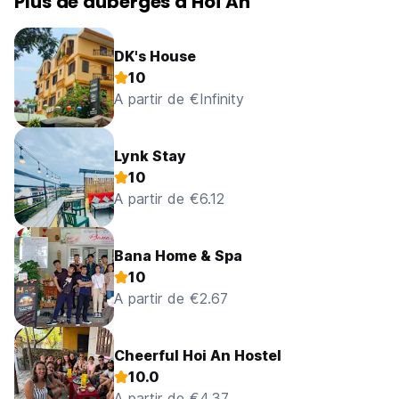
Plus de auberges à Hoi An
DK's House
10
A partir de €Infinity
Lynk Stay
10
A partir de €6.12
Bana Home & Spa
10
A partir de €2.67
Cheerful Hoi An Hostel
10.0
A partir de €4.37