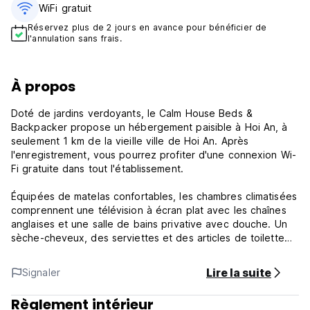
WiFi gratuit
Réservez plus de 2 jours en avance pour bénéficier de
l'annulation sans frais.
À propos
Doté de jardins verdoyants, le Calm House Beds &
Backpacker propose un hébergement paisible à Hoi An, à
seulement 1 km de la vieille ville de Hoi An. Après
l'enregistrement, vous pourrez profiter d'une connexion Wi-
Fi gratuite dans tout l'établissement.
Équipées de matelas confortables, les chambres climatisées
comprennent une télévision à écran plat avec les chaînes
anglaises et une salle de bains privative avec douche. Un
sèche-cheveux, des serviettes et des articles de toilette
gratuits sont fournis.
Lire la suite
Signaler
Le Calm House Hostel Hoi An assure une sécurité 24h/24.
Le personnel amical anglophone pourra vous aider avec la
Règlement intérieur
location de vélos, les transferts aéroport et les services de