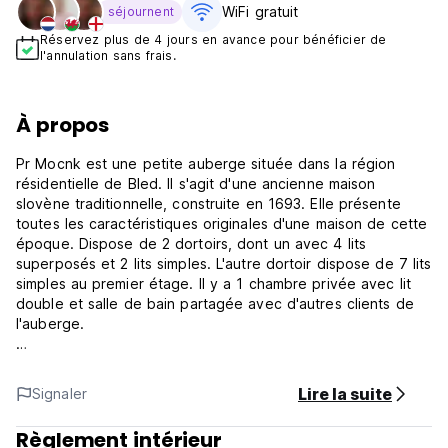
WiFi gratuit
séjournent
Réservez plus de 4 jours en avance pour bénéficier de
l'annulation sans frais.
À propos
Pr Mocnk est une petite auberge située dans la région
résidentielle de Bled. Il s'agit d'une ancienne maison
slovène traditionnelle, construite en 1693. Elle présente
toutes les caractéristiques originales d'une maison de cette
époque. Dispose de 2 dortoirs, dont un avec 4 lits
superposés et 2 lits simples. L'autre dortoir dispose de 7 lits
simples au premier étage. Il y a 1 chambre privée avec lit
double et salle de bain partagée avec d'autres clients de
l'auberge.
Je suis heureux de vous conseiller sur tous les merveilleux
sites à voir à Bled et de vous orienter vers les meilleures
Lire la suite
Signaler
aventures d'adrénaline disponibles à votre porte. Nous
sommes au centre de Bled, à seulement 2 minutes à pied
Règlement intérieur
du lac, des restaurants et des bars ainsi que de la gare