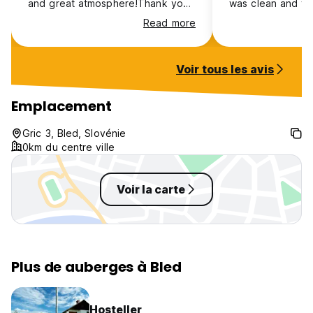
and great atmosphere!Thank you
was clean and t
for our stay!
was great and fel
Read more
Would definitely 
Voir tous les avis
Emplacement
Gric 3, Bled, Slovénie
0km du centre ville
Voir la carte
Plus de auberges à Bled
Hosteller