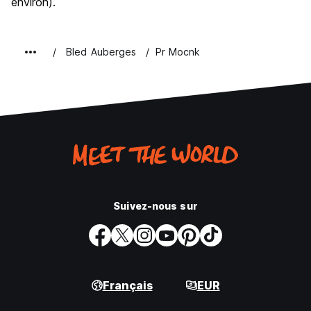
environ).
Bled Auberges
Pr Mocnk
Suivez-nous sur
Français
EUR