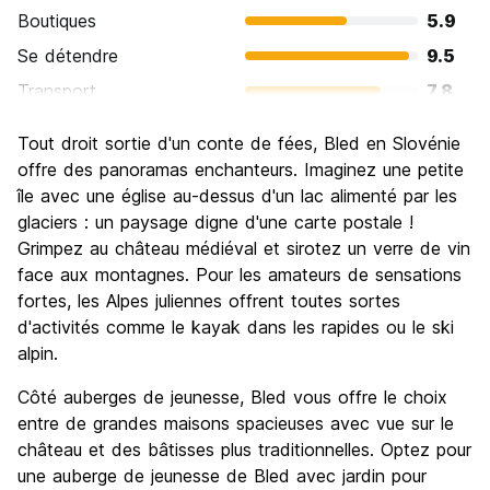
Boutiques
5.9
Se détendre
9.5
Transport
7.8
Visites touristiques
9.1
Tout droit sortie d'un conte de fées, Bled en Slovénie
Culture
8.1
offre des panoramas enchanteurs. Imaginez une petite
Sortir le soir / faire la fête
île avec une église au-dessus d'un lac alimenté par les
6.4
glaciers : un paysage digne d'une carte postale !
Bonnes affaires
8.5
Grimpez au château médiéval et sirotez un verre de vin
face aux montagnes. Pour les amateurs de sensations
fortes, les Alpes juliennes offrent toutes sortes
d'activités comme le kayak dans les rapides ou le ski
alpin.
Côté auberges de jeunesse, Bled vous offre le choix
entre de grandes maisons spacieuses avec vue sur le
château et des bâtisses plus traditionnelles. Optez pour
une auberge de jeunesse de Bled avec jardin pour