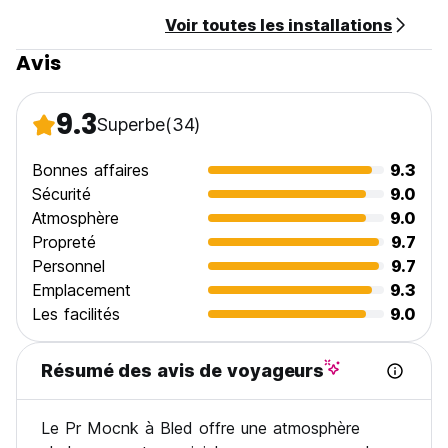
Général:
Voir toutes les installations
Pas de réception.
Il n'y a pas de couvre-feu.
Avis
Les enfants sont les bienvenus.
Il s'agit d'un bâtiment non fumeur.
Il y a un jardin avec des chaises et une table où il est
9.3
Superbe
(34)
permis de fumer.
La durée maximale de séjour est de 14 jours. (Auto-
translated from original language)
Bonnes affaires
9.3
Sécurité
9.0
Atmosphère
9.0
Propreté
9.7
Personnel
9.7
Emplacement
9.3
Les facilités
9.0
Résumé des avis de voyageurs
Le Pr Mocnk à Bled offre une atmosphère