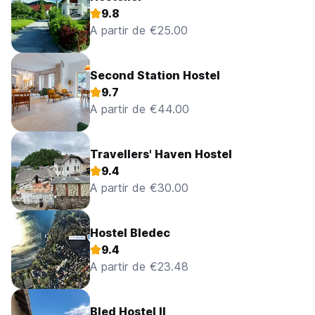
9.8
A partir de €25.00
Second Station Hostel
9.7
A partir de €44.00
Travellers' Haven Hostel
9.4
A partir de €30.00
Hostel Bledec
9.4
A partir de €23.48
Bled Hostel II