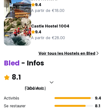
9.4
A partir de €18.00
Castle Hostel 1004
9.4
A partir de €28.00
Voir tous les Hostels en Bled
Bled
- Infos
8.1
Fabuleux
(304 Avis)
Activités
9.4
Se restaurer
8.1