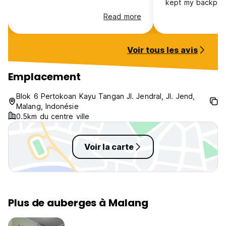
kept my backpack
out until late aft
Read more
could visit the ci
thank you! But I 
check in and pay 
Voir tous les avis
3am and the staff
English and they
next day at 8am s
Emplacement
pay, that was qui
Blok 6 Pertokoan Kayu Tangan Jl. Jendral, Jl. Jend,
Malang, Indonésie
0.5km du centre ville
Voir la carte
Plus de auberges à Malang