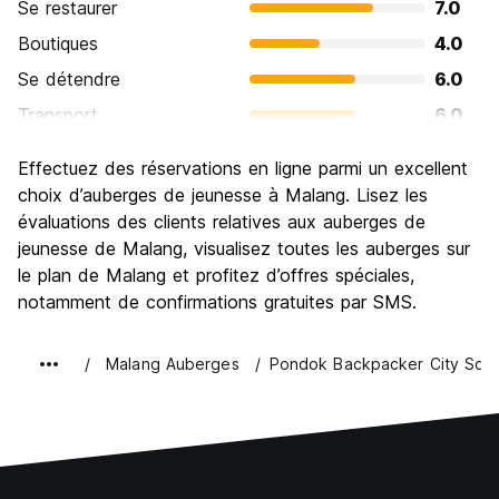
Se restaurer
7.0
Boutiques
4.0
Se détendre
6.0
Transport
6.0
Visites touristiques
7.0
Effectuez des réservations en ligne parmi un excellent
Culture
6.0
choix d’auberges de jeunesse à Malang. Lisez les
Sortir le soir / faire la fête
évaluations des clients relatives aux auberges de
4.0
jeunesse de Malang, visualisez toutes les auberges sur
Bonnes affaires
6.0
le plan de Malang et profitez d’offres spéciales,
notamment de confirmations gratuites par SMS.
Malang Auberges
Pondok Backpacker City Squ