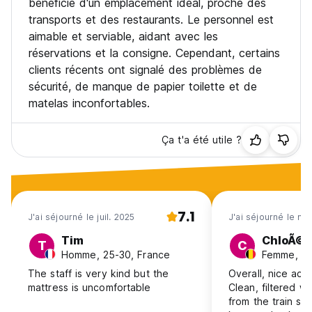
bénéficie d'un emplacement idéal, proche des
transports et des restaurants. Le personnel est
aimable et serviable, aidant avec les
réservations et la consigne. Cependant, certains
clients récents ont signalé des problèmes de
sécurité, de manque de papier toilette et de
matelas inconfortables.
Ça t'a été utile ?
7.1
J'ai séjourné le juil. 2025
J'ai séjourné le ma
Tim
ChloÃ©
T
C
Homme, 25-30, France
Femme, 18
The staff is very kind but the
Overall, nice ac
mattress is uncomfortable
Clean, filtered wa
from the train st