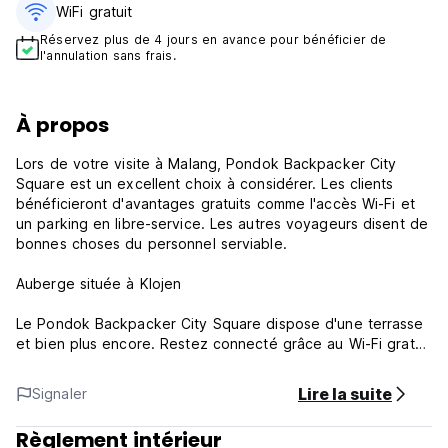
WiFi gratuit
Réservez plus de 4 jours en avance pour bénéficier de
l'annulation sans frais.
À propos
Lors de votre visite à Malang, Pondok Backpacker City
Square est un excellent choix à considérer. Les clients
bénéficieront d'avantages gratuits comme l'accès Wi-Fi et
un parking en libre-service. Les autres voyageurs disent de
bonnes choses du personnel serviable.
Auberge située à Klojen
Le Pondok Backpacker City Square dispose d'une terrasse
et bien plus encore. Restez connecté grâce au Wi-Fi gratuit
dans la chambre.
Lire la suite
Signaler
Vous bénéficierez également des avantages suivants
pendant votre séjour :
Règlement intérieur
Stationnement libre-service gratuit