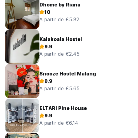
Dhome by Riana
10
A partir de €5.82
Kalakoala Hostel
9.9
A partir de €2.45
Snooze Hostel Malang
9.9
A partir de €5.65
ELTARI Pine House
9.9
A partir de €6.14