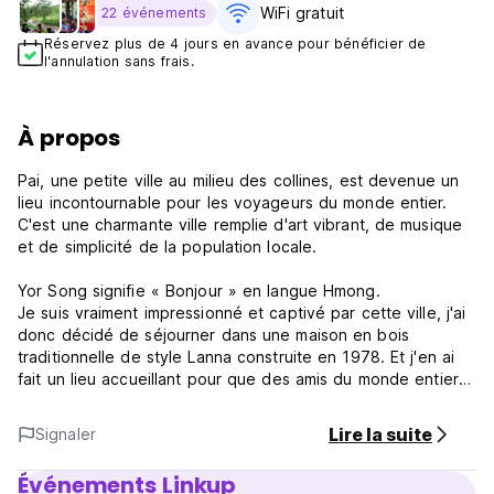
WiFi gratuit
22 événements
Réservez plus de 4 jours en avance pour bénéficier de
l'annulation sans frais.
À propos
Pai, une petite ville au milieu des collines, est devenue un
lieu incontournable pour les voyageurs du monde entier.
C'est une charmante ville remplie d'art vibrant, de musique
et de simplicité de la population locale.
Yor Song signifie « Bonjour » en langue Hmong.
Je suis vraiment impressionné et captivé par cette ville, j'ai
donc décidé de séjourner dans une maison en bois
traditionnelle de style Lanna construite en 1978. Et j'en ai
fait un lieu accueillant pour que des amis du monde entier
puissent se détendre et explorer.
Lire la suite
Signaler
Yor Song Hostel est une petite auberge confortable située
dans une grande maison en bois blanc sous le grand litchi.
Événements Linkup
Nous disposons d'un espace spacieux et tranquille où vous