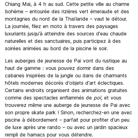
Culture
8.1
Chiang Mai, à 4 h au sud. Cette petite ville au charme
Sortir le soir / faire la fête
bohème – entourée des rizières vert émeraude et des
8.5
montagnes du nord de la Thaïlande – vaut le détour.
Bonnes affaires
9.2
La journée, filez en moto à travers des paysages
luxuriants jusqu'à atteindre des sources d'eau chaude
naturelles et des sanctuaires, puis participez à des
soirées animées au bord de la piscine le soir.
Les auberges de jeunesse de Pai vont du rustique au
haut de gamme : vous pouvez dormir dans des
cabanes inspirées de la jungle ou dans de charmants
hôtels modernes décorés d'objets d'art éclectiques.
Certains endroits organisent des animations gratuites
comme des spectacles enflammés de
poï
, et vous
trouverez même une auberge de jeunesse de Pai avec
son propre skate park ! Sinon, recherchez-en une avec
piscine à débordement – parfait pour profiter d'un peu
de luxe après une rando – ou avec un jardin spacieux
rempli de hamacs pour vous détendre.