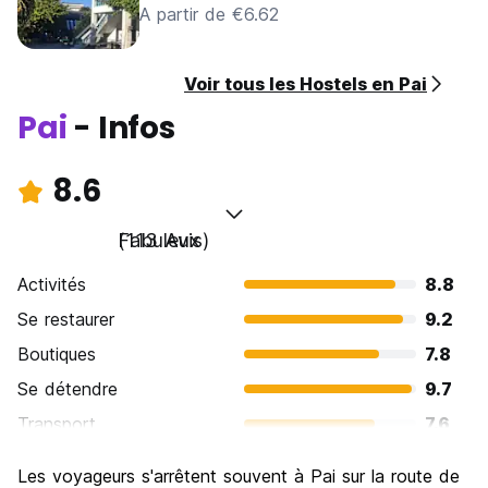
A partir de €6.62
Voir tous les Hostels en Pai
Pai
- Infos
8.6
Fabuleux
(113 Avis)
Activités
8.8
Se restaurer
9.2
Boutiques
7.8
Se détendre
9.7
Transport
7.6
Visites touristiques
8.4
Les voyageurs s'arrêtent souvent à Pai sur la route de