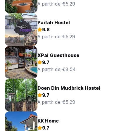
A partir de €5.29
Paifah Hostel
9.8
A partir de €5.29
XPai Guesthouse
9.7
A partir de €8.54
Doen Din Mudbrick Hostel
9.7
A partir de €5.29
KK Home
9.7