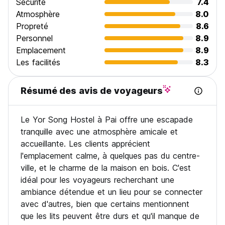
Sécurité
7.4
Veuillez nous informer si vous arrivez à l'auberge après
Atmosphère
8.0
22h00.
Propreté
8.6
4) Paiement à l'arrivée : En espèces uniquement.
Personnel
8.9
5) L'annulation ou la modification doit être effectuée 1 jour
Emplacement
8.9
avant l'arrivée.
6) Le petit-déjeuner n'est pas inclus.
Les facilités
8.3
7) INTERDICTION de fumer dans la chambre, mais disposez
d'un espace fumeur.
Résumé des avis de voyageurs
8) Veuillez noter que CERTAINES chambres ne disposent
pas de ventilateur uniquement climatisé. Veuillez vous en
assurer avant de faire une réservation.
Le Yor Song Hostel à Pai offre une escapade
9) Nous n'acceptons que les invités âgés de 18 ans ou
plus. (Auto-translated from original language)
tranquille avec une atmosphère amicale et
accueillante. Les clients apprécient
l'emplacement calme, à quelques pas du centre-
ville, et le charme de la maison en bois. C'est
idéal pour les voyageurs recherchant une
ambiance détendue et un lieu pour se connecter
avec d'autres, bien que certains mentionnent
que les lits peuvent être durs et qu'il manque de