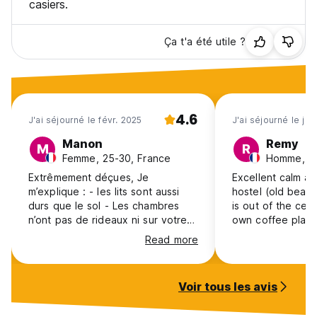
casiers.
Ça t'a été utile ?
4.6
J'ai séjourné le févr. 2025
J'ai séjourné le jan
Manon
Remy
M
R
Femme, 25-30, France
Homme, 25
Extrêmement déçues, Je
Excellent calm a
m’explique : - les lits sont aussi
hostel (old beauti
durs que le sol - Les chambres
is out of the cent
n’ont pas de rideaux ni sur votre
own coffee plac
lit, ni au fenêtre - Ils vous vendent
stands in the ga
Read more
une cuisine, il n’y en a pas, même
very good) It’s p
pas de frigo! - L’annonce indique
the sun in the g
des activités au niveau de l’hostel,
terrasses and bal
Voir tous les avis
alors que la personne qui s’en
very comfy wher
occupe ne parle pas anglais et ne
have some privac