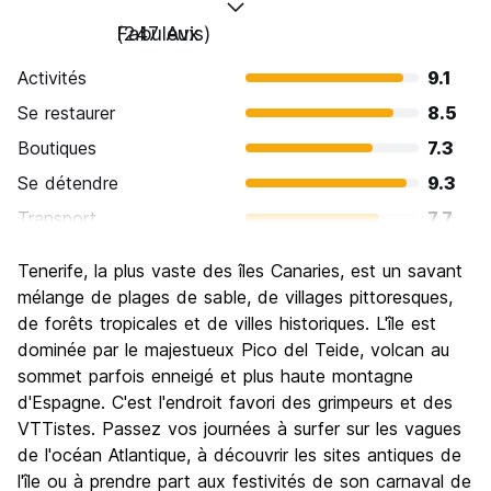
Fabuleux
(247 Avis)
Activités
9.1
Se restaurer
8.5
Boutiques
7.3
Se détendre
9.3
Transport
7.7
Visites touristiques
8.2
Tenerife, la plus vaste des îles Canaries, est un savant
Culture
7.8
mélange de plages de sable, de villages pittoresques,
Sortir le soir / faire la fête
de forêts tropicales et de villes historiques. L'île est
7.2
dominée par le majestueux Pico del Teide, volcan au
Bonnes affaires
8.6
sommet parfois enneigé et plus haute montagne
d'Espagne. C'est l'endroit favori des grimpeurs et des
VTTistes. Passez vos journées à surfer sur les vagues
de l'océan Atlantique, à découvrir les sites antiques de
l'île ou à prendre part aux festivités de son carnaval de