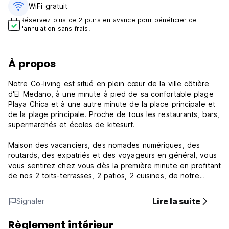
WiFi gratuit
Réservez plus de 2 jours en avance pour bénéficier de
l'annulation sans frais.
À propos
Notre Co-living est situé en plein cœur de la ville côtière
d'El Medano, à une minute à pied de sa confortable plage
Playa Chica et à une autre minute de la place principale et
de la plage principale. Proche de tous les restaurants, bars,
supermarchés et écoles de kitesurf.
Maison des vacanciers, des nomades numériques, des
routards, des expatriés et des voyageurs en général, vous
vous sentirez chez vous dès la première minute en profitant
de nos 2 toits-terrasses, 2 patios, 2 cuisines, de notre
espace de coworking et des salles de bains et chambres,
toutes équipées de ventilateurs et de lumière naturelle.
Lire la suite
Signaler
Nous avons des dortoirs partagés pour ceux qui ont un
Règlement intérieur
budget limité ainsi que des chambres privées avec un