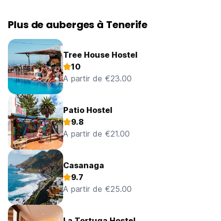
Plus de auberges à Tenerife
Tree House Hostel
10
A partir de €23.00
Patio Hostel
9.8
A partir de €21.00
Casanaga
9.7
A partir de €25.00
La Tortuga Hostel