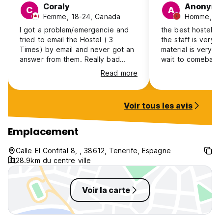
Coraly
Anonym
C
A
Femme, 18-24, Canada
Homme, 25
I got a problem/emergencie and
the best hostel e
tried to email the Hostel ( 3
the staff is very 
Times) by email and never got an
material is very g
answer from them. Really bad
wait to comeback
service.
Read more
Voir tous les avis
Emplacement
Calle El Confital 8, , 38612, Tenerife, Espagne
28.9km du centre ville
Voir la carte