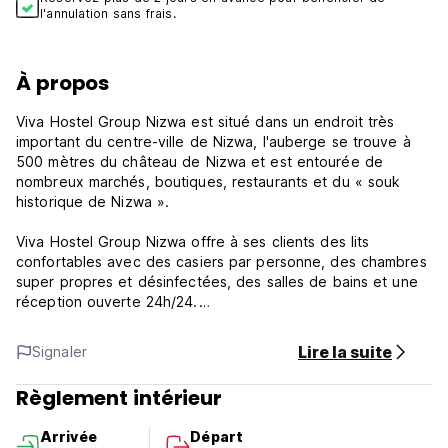
l'annulation sans frais.
À propos
Viva Hostel Group Nizwa est situé dans un endroit très
important du centre-ville de Nizwa, l'auberge se trouve à
500 mètres du château de Nizwa et est entourée de
nombreux marchés, boutiques, restaurants et du « souk
historique de Nizwa ».
Viva Hostel Group Nizwa offre à ses clients des lits
confortables avec des casiers par personne, des chambres
super propres et désinfectées, des salles de bains et une
réception ouverte 24h/24.
GRATUIT : thé, café, café arabe à la cardamome, sucre,
Lire la suite
Signaler
eau potable, dattes et cuisine entièrement équipée
comprenant un lave-linge avec lessive.
Règlement intérieur
Politique et conditions du groupe Viva Hostel Nizwa :
Arrivée
Départ