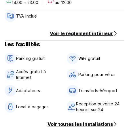
14:00 - 23:00
au 12:00
Politique d'annulation : 1 jour avant l'arrivée. En cas
d'annulation tardive ou de No Show, la première nuit de
votre séjour vous sera facturée.
TVA inclue
Arrivée de 14h00 à 23h00
Départ avant 13h00
Voir le règlement intérieur
Les facilités
Paiement à l'arrivée en espèces, carte de crédit et de
débit
Taxes incluses
Parking gratuit
WiFi gratuit
Petit déjeuner non inclus
Accès gratuit à
Général:
Parking pour vélos
Internet
Réception 24h/24.
Pas de conditions particulières
Adaptateurs
Transferts Aéroport
(Auto-translated from original language)
Réception ouverte 24
Local à bagages
heures sur 24
Voir toutes les installations