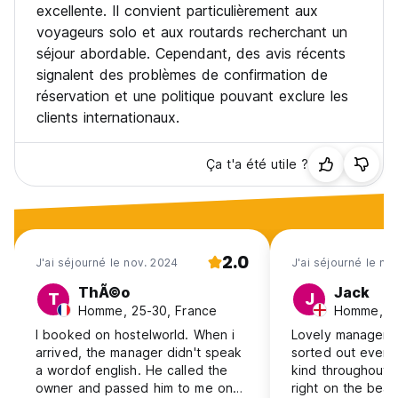
excellente. Il convient particulièrement aux
voyageurs solo et aux routards recherchant un
séjour abordable. Cependant, des avis récents
signalent des problèmes de confirmation de
réservation et une politique pouvant exclure les
clients internationaux.
Ça t'a été utile ?
2.0
J'ai séjourné le nov. 2024
J'ai séjourné le ma
ThÃ©o
Jack
T
J
Homme, 25-30, France
Homme, 18
I booked on hostelworld. When i
Lovely manager 
arrived, the manager didn't speak
sorted out every
a wordof english. He called the
kind throughout. 
owner and passed him to me on
right on the beac