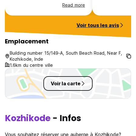
the phone. The owner told me
have been an earl
Read more
there was a problem with the
now they most de
reservation, and no bed was
non-Indian travel
available for me. I read other
all round 👍
Voir tous les avis
reviews reporting the same
problem...
Emplacement
Building number 15/149-A, South Beach Road, Near F,
Kozhikode, Inde
1.6km du centre ville
Voir la carte
Kozhikode
- Infos
Vous souhaitez réserver une auberge à Kozhikode?