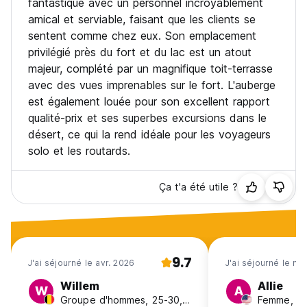
fantastique avec un personnel incroyablement
amical et serviable, faisant que les clients se
sentent comme chez eux. Son emplacement
privilégié près du fort et du lac est un atout
majeur, complété par un magnifique toit-terrasse
avec des vues imprenables sur le fort. L'auberge
est également louée pour son excellent rapport
qualité-prix et ses superbes excursions dans le
désert, ce qui la rend idéale pour les voyageurs
solo et les routards.
Ça t'a été utile ?
9.7
J'ai séjourné le avr. 2026
J'ai séjourné le m
Willem
Allie
W
A
Groupe d'hommes, 25-30, Belgium
Femme, 18