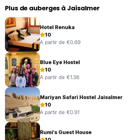
Plus de auberges à Jaisalmer
Hotel Renuka
10
A partir de €0.69
Blue Eye Hostel
10
A partir de €1.38
Mariyan Safari Hostel Jaisalmer
10
A partir de €0.91
Rumi's Guest House
10