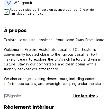
WiFi gratuit
Réservez plus de 3 jours en avance pour bénéficier de
l'annulation sans frais.
À propos
Explore Hostel Life Jaisalmer – Your Home Away From Home
Welcome to Explore Hostel Life Jaisalmer! Our hostel is
conveniently located close to the famous Jaisalmer Fort,
making it easy to explore the city's rich history and vibrant
culture. Stay in our comfortable and clean dorms with a
friendly backpacker atmosphere.
We also arrange exciting desert tours, including camel
safaris, jeep safaris, and overnight camping under the stars.
Whether you're here to explore the Golden City or
experience the magic of the Thar Desert, we are here to
Lire la suite
Signaler
make your stay memorable.
Règlement intérieur