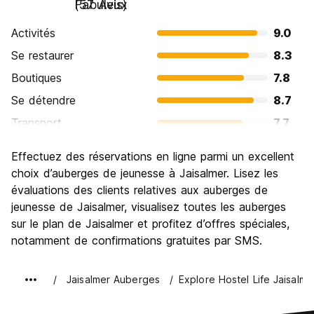
Fabuleux
(57 Avis)
Activités
9.0
Se restaurer
8.3
Boutiques
7.8
Se détendre
8.7
Transport
7.7
Visites touristiques
8.9
Effectuez des réservations en ligne parmi un excellent
Culture
9.1
choix d’auberges de jeunesse à Jaisalmer. Lisez les
Sortir le soir / faire la fête
évaluations des clients relatives aux auberges de
5.5
jeunesse de Jaisalmer, visualisez toutes les auberges
Bonnes affaires
8.7
sur le plan de Jaisalmer et profitez d’offres spéciales,
notamment de confirmations gratuites par SMS.
Jaisalmer Auberges
Explore Hostel Life Jaisalme