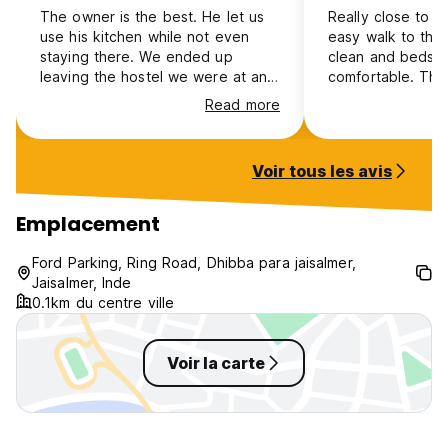
The owner is the best. He let us
Really close to t
use his kitchen while not even
easy walk to the
staying there. We ended up
clean and beds a
leaving the hostel we were at and
comfortable. There
spend 2 more nights here. The
station which is 
Read more
owner is the most helpful guy and
And the rooftop 
very friendly. Definitely
incredible food. 
recommend staying here! (He also
stay in Jaisalmer!
Voir tous les avis
let us sleep on the roof was
amazing)
Emplacement
Ford Parking, Ring Road, Dhibba para jaisalmer,
Jaisalmer, Inde
0.1km du centre ville
Voir la carte