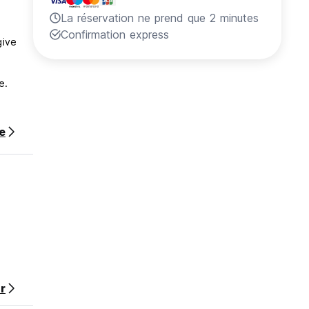
La réservation ne prend que 2 minutes
Confirmation express
give
e.
cent
te
s
ore,
r