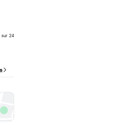
th the
 sur 24
ns