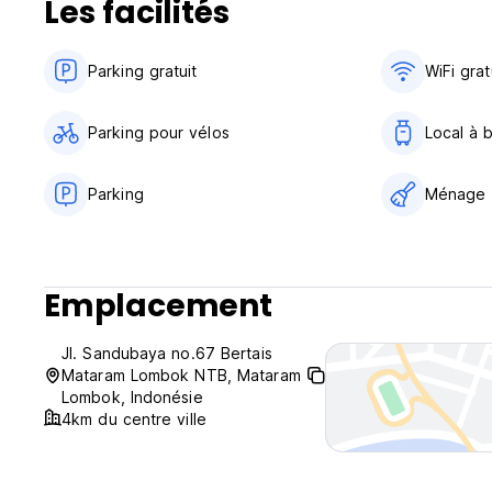
Les facilités
Planning to check in outside the check-in time (such as ear
property!
Check in time is 14:00 till 23:59
Parking gratuit
WiFi grat
All of hostel rooms are non smoking, smoking area is availa
No pets allowed
Guest must present their IDs on registration
Parking pour vélos
Local à 
Parking
Ménage
Emplacement
Jl. Sandubaya no.67 Bertais
Mataram Lombok NTB, Mataram
Lombok, Indonésie
4km du centre ville