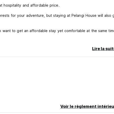
at hospitality and affordable price.
erests for your adventure, but staying at Pelangi House will also 
want to get an affordable stay yet comfortable at the same tim
get, Pelangi House is the perfect place to stay that provides de
Lire la sui
 solo has its own perks. As for the accommodation, Pelangi House i
in to check-out, or any assistance you need. Should you desire m
dy to accommodate you.
gi House exclusively for you.
p you to stay connected with family and friends.
Voir le règlement intérieu
at hospitality and affordable price.