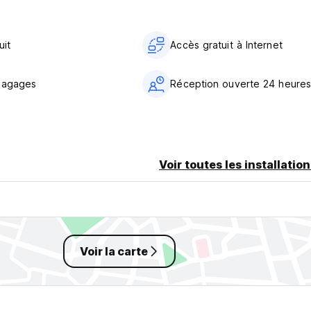
ly morning or late in the evening)? You can arrange it directly wi
uit
Accès gratuit à Internet
ble.
bagages
Réception ouverte 24 heures
Voir toutes les installatio
Voir la carte