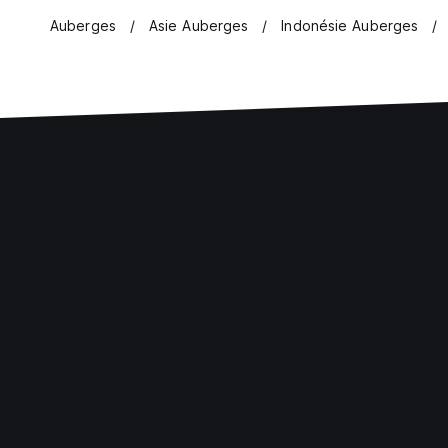
Auberges
Asie Auberges
Indonésie Auberges