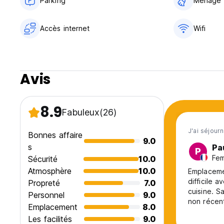
Parking
Ménage
Accès internet
Wifi
Avis
8.9
Fabuleux
(26)
J'ai séjour
Bonnes affaire
9.0
s
Pa
P
Fem
Sécurité
10.0
Atmosphère
10.0
Emplaceme
difficile 
Propreté
7.0
cuisine. S
Personnel
9.0
non récent
Emplacement
8.0
Les facilités
9.0