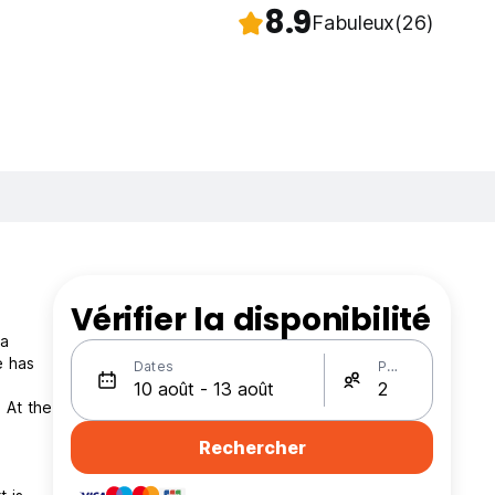
8.9
Fabuleux
(26)
Vérifier la disponibilité
ea
e has
Dates
Personnes
 At the
Rechercher