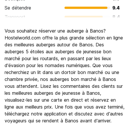
Se détendre
9.4
Transport
8.4
Visites touristiques
8.7
Vous souhaitez réserver une auberge à Banos?
Culture
7.3
Hostelworld.com offre la plus grande sélection en ligne
Sortir le soir / faire la fête
des meilleures auberges autour de Banos. Des
7.6
auberges 5 étoiles aux auberges de jeunesse bon
Bonnes affaires
9.0
marché pour les routards, en passant par les lieux
d'évasion pour les nomades numériques. Que vous
recherchiez un lit dans un dortoir bon marché ou une
chambre privée, nos auberges bon marché à Banos
vous attendent. Lisez les commentaires des clients sur
les meilleures auberges de jeunesse à Banos,
visualisez-les sur une carte en direct et réservez en
ligne aux meilleurs prix. Une fois que vous avez terminé,
téléchargez notre application et discutez avec d'autres
voyageurs qui se rendent à Banos avant d'arriver.