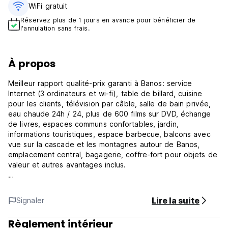
WiFi gratuit
Réservez plus de 1 jours en avance pour bénéficier de
l'annulation sans frais.
À propos
Meilleur rapport qualité-prix garanti à Banos: service
Internet (3 ordinateurs et wi-fi), table de billard, cuisine
pour les clients, télévision par câble, salle de bain privée,
eau chaude 24h / 24, plus de 600 films sur DVD, échange
de livres, espaces communs confortables, jardin,
informations touristiques, espace barbecue, balcons avec
vue sur la cascade et les montagnes autour de Banos,
emplacement central, bagagerie, coffre-fort pour objets de
valeur et autres avantages inclus.
* NOUVEAU * Big Smart TV avec Netflix dans la zone
commune.
Lire la suite
Signaler
* NOUVEAU * Casiers avec doubles prises électriques
Règlement intérieur
internationales