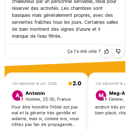
chaleureux par un personnel serviable, idéal pour
réserver des activités. Les chambres sont
basiques mais généralement propres, avec des
serviettes fraîches tous les jours. Certaines salles
de bain montrent des signes d'usure et il
manque de l'eau filtrée.
Ça t'a été utile ?
2.0
J'ai séjourné le avr. 2026
J'ai séjourné le ja
Antonin
Meg-An
A
M
Homme, 25-30, France
Femme, 25
Pour être honnête l’hôtel est pas
endroit très proc
mal et la gérante très gentille et
bien placé, cham
aidante, mais si, comme moi, vous
n’êtes pas fan de propagande