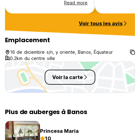
pro-g3n0c1d3, évitez de donnez
Read more
votre argent à ce propriétaire
Voir tous les avis
Emplacement
16 de diciembre s/n, y oriente, Banos, Équateur
0.2km du centre ville
Voir la carte
Plus de auberges à Banos
Princesa Maria
10