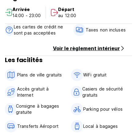
Arrivée
Départ
* NOUVEAU * Nous offrons un bon petit déjeuner pour 2 $
14:00 - 23:00
au 12:00
seulement
Les cartes de crédit ne
* NOUVEAU * double international prise électrique près de
Taxes non incluses
sont pas acceptées
chaque lit
* les clients peuvent utiliser la cuisine de 14h00 à 23h00
Voir le règlement intérieur
Les facilités
Hostal Transilvania offre une valeur et un service
exceptionnels et est considéré comme l’un des meilleurs
choix du Centre de Banos.
Plans de ville gratuits
WiFi gratuit
Accès gratuit à
Casiers de sécurité
Internet
gratuits
Consigne à bagages
Parking pour vélos
gratuite
Transferts Aéroport
Local à bagages