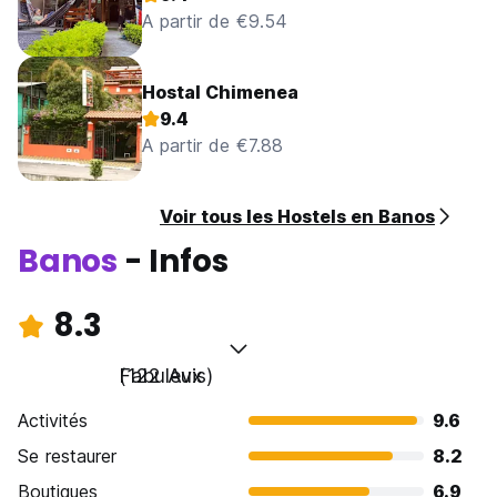
A partir de €9.54
Hostal Chimenea
9.4
A partir de €7.88
Voir tous les Hostels en Banos
Banos
- Infos
8.3
Fabuleux
(122 Avis)
Activités
9.6
Se restaurer
8.2
Boutiques
6.9