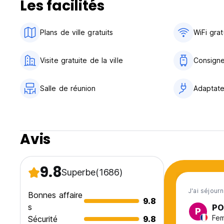
Les facilités
L'auberge se trouve également au coin de la rue, à proximi
Parmi les avantages de l'auberge, citons les douches chaude
Plans de ville gratuits
WiFi grat
sur la baie et la cuisine !
Nous sommes à votre disposition pour répondre à toutes 
Visite gratuite de la ville
Consigne
excursions autour de Saranda et voyages en Albanie égal
Nos événements à l'auberge
Salle de réunion
Adaptate
Soirée culturelle albanaise
Dîner en ville (dîners locaux, pizzerias, boissons et glaces) 
Avis
BBQ sur la plage (les soirs où nous avons 8 clients ou plus
façon de faire connaissance avec les autres invités et de p
envie de vous baigner au clair de lune !
9.8
Superbe
(1686)
Randonnées pédestres à Saranda
J'ai séjourn
Bonnes affaire
9.8
Nuit des fruits de mer
s
PO
P
Fem
Sécurité
9.8