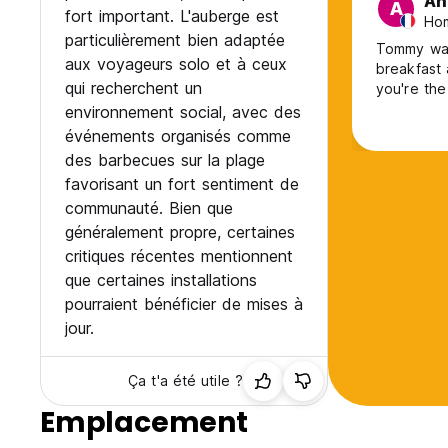
An
A
fort important. L'auberge est
Hom
particulièrement bien adaptée
Tommy was
aux voyageurs solo et à ceux
breakfast
qui recherchent un
you're the
environnement social, avec des
événements organisés comme
des barbecues sur la plage
favorisant un fort sentiment de
communauté. Bien que
généralement propre, certaines
critiques récentes mentionnent
que certaines installations
pourraient bénéficier de mises à
jour.
Ça t'a été utile ?
Emplacement