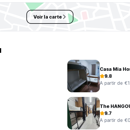
Voir la carte
a
Casa Mia Ho
9.8
A partir de €
The HANGOU
9.7
A partir de €0