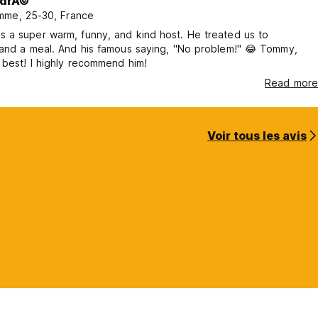
drÃ©
me, 25-30, France
 a super warm, funny, and kind host. He treated us to
 and a meal. And his famous saying, "No problem!" 😂 Tommy,
 best! I highly recommend him!
Read more
Voir tous les avis