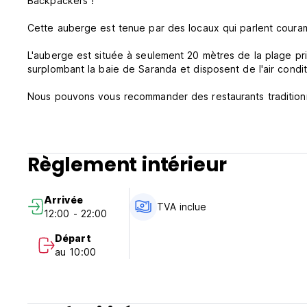
Backpackers !
Cette auberge est tenue par des locaux qui parlent courammen
L'auberge est située à seulement 20 mètres de la plage pr
surplombant la baie de Saranda et disposent de l'air condi
Nous pouvons vous recommander des restaurants traditionn
vous indiquer tous les endroits intéressants des environs
aux fouilles archéologiques de Butrint ou aux plages fant
aider à organiser une excursion au château de Lekuresi !
Règlement intérieur
Pour vous rafraîchir, la plage est à quelques pas de l'auber
En revenant de la plage, vous pourrez déguster une bière e
Arrivée
rester plus longtemps dans notre salon avec climatisation 
TVA inclue
12:00 - 22:00
la plage (accord préalable avec Tomi).
Départ
Situé à seulement 50 mètres du Ferry Corfu et à quelques 
au 10:00
seulement proche des principaux centres de transport, il 
discothèques et de restaurants (ne manquez pas d'essayer 
l'auberge. Profitez du soleil, louez un bateau à aubes ou fl