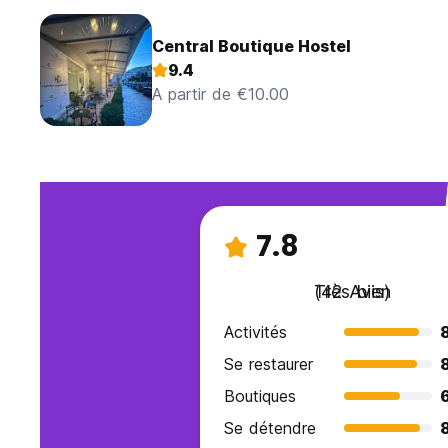
Central Boutique Hostel
9.4
A partir de €10.00
7.8
Très bien
(42 Avis)
Activités
Se restaurer
Boutiques
Se détendre