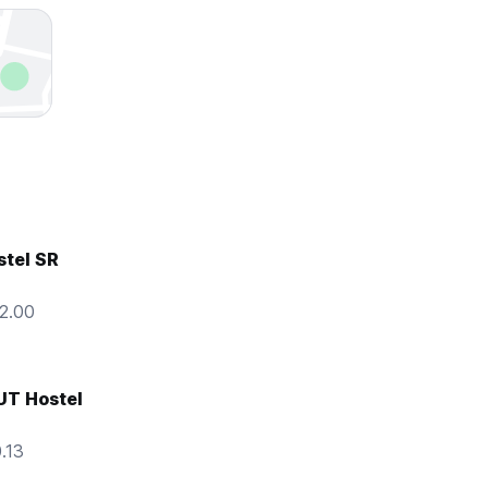
stel SR
12.00
T Hostel
.13