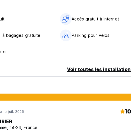
té du marché fermier et du grand supermarché de la ville, Alfa !
s, l'Internet gratuit, le lave-linge et les balcons avec vue impr
uit
Accès gratuit à Internet
vos questions et essayer de vous aider dans vos déplacements -
 à bagages gratuite
Parking pour vélos
ement !
urs
Voir toutes les installatio
!
, nous pouvons organiser un BBQ sur la plage. Il n'y a pas de mei
rofiter d'une belle nuit à Saranda ! Après le dîner, vous aurez pe
10
é le juil. 2026
IRIER
me, 18-24, France