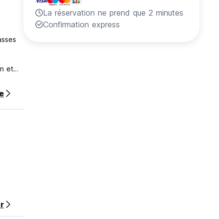
La réservation ne prend que 2 minutes
Confirmation express
asses
n et
0 Leke
ous
te
pouvez
ue sur
s
, de
ace de
r