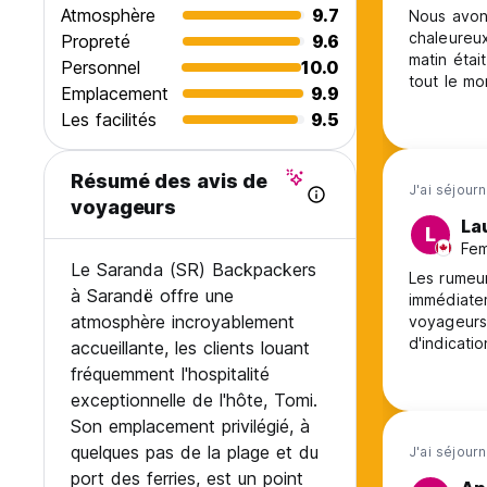
Alors, qu'attendez-vous ?
Atmosphère
9.7
Nous avon
chaleureux et Tommy est toujours prêt à rendre service. Le peti
Propreté
9.6
Réservez votre place dès maintenant, car l'indisponibilité p
matin étai
Personnel
10.0
tout le mo
Emplacement
9.9
Les facilités
9.5
Résumé des avis de
J'ai séjourn
voyageurs
La
L
Fem
Le Saranda (SR) Backpackers
Les rumeur
à Sarandë offre une
immédiatem
atmosphère incroyablement
voyageurs 
d'indicatio
accueillante, les clients louant
mes pâtes à ma plac
fréquemment l'hospitalité
de la plage et des services
exceptionnelle de l'hôte, Tomi.
une piece 
Son emplacement privilégié, à
espace.
quelques pas de la plage et du
J'ai séjourn
port des ferries, est un point