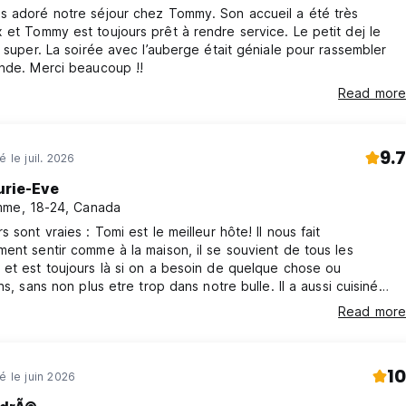
s adoré notre séjour chez Tommy. Son accueil a été très
t dej le
ourrait vous décevoir ! (Auto-translated from original language)
t super. La soirée avec l’auberge était géniale pour rassembler
nde. Merci beaucoup !!
Read more
9.7
é le juil. 2026
urie-Eve
me, 18-24, Canada
s sont vraies : Tomi est le meilleur hôte! Il nous fait
ent sentir comme à la maison, il se souvient de tous les
et est toujours là si on a besoin de quelque chose ou
ns, sans non plus etre trop dans notre bulle. Il a aussi cuisiné
e tous les soirs😆 L'emplacement est idéal, très près
Read more
. J'ai aussi apprécié que la salle de bain etait
séparée, et non plusieurs toilettes/douches dans le meme
10
é le juin 2026