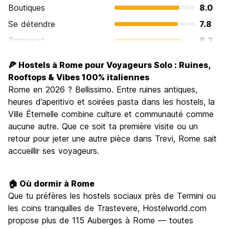
Boutiques
8.0
Se détendre
7.8
Transport
8.3
Visites touristiques
9.6
🍕 Hostels à Rome pour Voyageurs Solo : Ruines,
Culture
9.6
Rooftops & Vibes 100% italiennes
Sortir le soir / faire la fête
Rome en 2026 ? Bellissimo. Entre ruines antiques,
7.7
heures d’aperitivo et soirées pasta dans les hostels, la
Bonnes affaires
7.7
Ville Éternelle combine culture et communauté comme
aucune autre. Que ce soit ta première visite ou un
retour pour jeter une autre pièce dans Trevi, Rome sait
accueillir ses voyageurs.
🏠 Où dormir à Rome
Que tu préfères les hostels sociaux près de Termini ou
les coins tranquilles de Trastevere, Hostelworld.com
propose plus de 115 Auberges à Rome — toutes