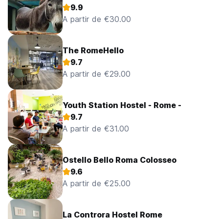
9.9
A partir de €30.00
The RomeHello
9.7
A partir de €29.00
Youth Station Hostel - Rome -
9.7
A partir de €31.00
Ostello Bello Roma Colosseo
9.6
A partir de €25.00
La Controra Hostel Rome