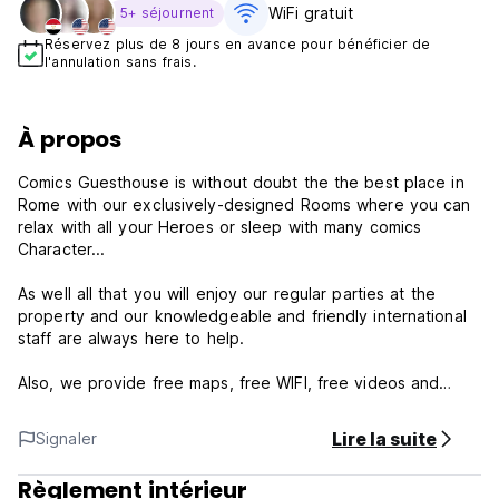
WiFi gratuit
5+ séjournent
Réservez plus de 8 jours en avance pour bénéficier de
l'annulation sans frais.
À propos
Comics Guesthouse is without doubt the the best place in
Rome with our exclusively-designed Rooms where you can
relax with all your Heroes or sleep with many comics
Character...
As well all that you will enjoy our regular parties at the
property and our knowledgeable and friendly international
staff are always here to help.
Also, we provide free maps, free WIFI, free videos and
sports that you can watch in our TV lounge, free linen and
towels and some vending machine.
Lire la suite
Signaler
Incredible prices for incredible services and rooms!!!
Règlement intérieur