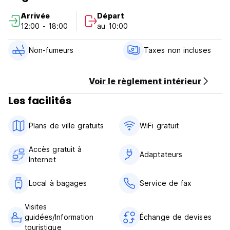
We hope you will be having a great trip & we are looking
Arrivée
Départ
forward to seeing you here soon!
12:00 - 18:00
au 10:00
Non-fumeurs
Taxes non incluses
Voir le règlement intérieur
Les facilités
Plans de ville gratuits
WiFi gratuit
Accès gratuit à
Adaptateurs
Internet
Local à bagages
Service de fax
Visites
guidées/Information
Échange de devises
touristique