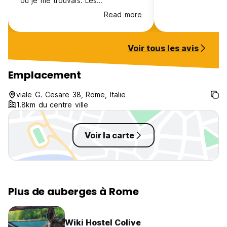
où je me trouvais. Les
équipements sont au top pour une
Read more
auberge de jeunesse.
L’emplacement est bon car pas
très éloigné du centre-ville.
Voir tous les avis
Emplacement
viale G. Cesare 38, Rome, Italie
1.8km du centre ville
Voir la carte
Plus de auberges à Rome
Wiki Hostel Colive