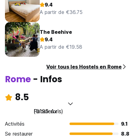
9.4
A partir de €36.75
The Beehive
9.4
A partir de €19.58
Voir tous les Hostels en Rome
Rome
- Infos
8.5
Fabuleux
(8195 Avis)
Activités
9.1
Se restaurer
8.8