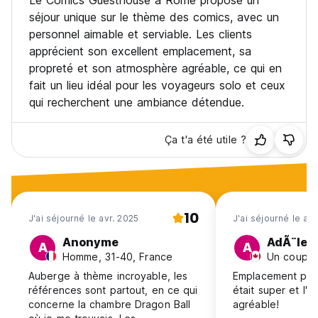
Le Comics Guesthouse à Rome propose un
séjour unique sur le thème des comics, avec un
personnel aimable et serviable. Les clients
apprécient son excellent emplacement, sa
propreté et son atmosphère agréable, ce qui en
fait un lieu idéal pour les voyageurs solo et ceux
qui recherchent une ambiance détendue.
Ça t'a été utile ?
10
J'ai séjourné le avr. 2025
J'ai séjourné le ao
Anonyme
AdÃ¨le
A
A
Homme, 31-40, France
Un couple
Auberge à thème incroyable, les
Emplacement parf
références sont partout, en ce qui
était super et l'
concerne la chambre Dragon Ball
agréable!